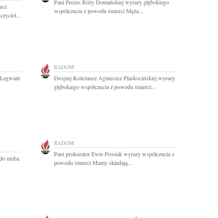
Pani Prezes Róży Domańskiej wyrazy głębokiego
asz
współczucia z powodu śmierci Męża...
zyciel...
RADOM
 Legwant
Drogiej Koleżance Agnieszce Płaskocińskiej wyrazy
.
głębokiego współczucia z powodu śmierci...
RADOM
Pani prokurator Ewie Prostak wyrazy współczucia z
 do nieba.
powodu śmierci Mamy składają...