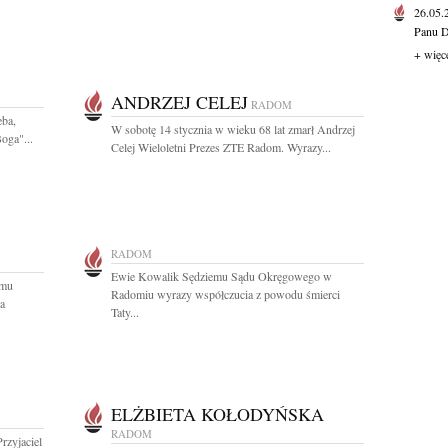
26.05
Panu D
+ więc
ANDRZEJ CELEJ
RADOM
eba,
W sobotę 14 stycznia w wieku 68 lat zmarł Andrzej
oga"...
Celej Wieloletni Prezes ZTE Radom. Wyrazy...
RADOM
Ewie Kowalik Sędziemu Sądu Okręgowego w
emu
Radomiu wyrazy współczucia z powodu śmierci
a
Taty...
ELŻBIETA KOŁODYŃSKA
RADOM
rzyjaciel