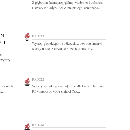
Z głębokim żalem przyjęliśmy wiadomość o śmierci
Elżbiety Kołodyńskiej Wieloletniego, cenionego...
ĄDU
RADOM
MIU
Wyrazy głębokiego współczucia z powodu śmierci
Mamy naszej Koleżance Bożenie Janas oraz...
miu
wyrazy...
RADOM
że dnia 6
Wyrazy głębokiego współczucia dla Pana Sebastiana
ka...
Równego z powodu śmierci Taty...
RADOM