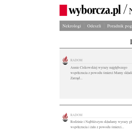
Nekrologi
Odeszli
Poradnik po
RADOM
Annie Ciskowskiej wyrazy najgłębszego
współczucia z powodu śmierci Mamy skład
Zarząd...
RADOM
Rodzinie i Najbliższym składamy wyrazy g
współczucia i żalu z powodu śmierci...