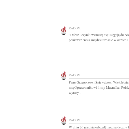
RADOM
"Dobre uczynki wznoszą się i sięgają do Ni
ponieważ cnota znajdzie uznanie w oczach B
RADOM
Panu Grzegorzowi Śpiewakowi Wieloletni
współpracownikowi firmy Macmillan Polsk
wyrazy...
RADOM
W dniu 26 grudnia odszedł nasz serdeczny P