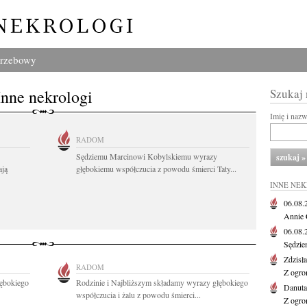
grzebowy
Inne nekrologi
Szukaj
Imię i naz
RADOM
Sędziemu Marcinowi Kobylskiemu wyrazy
ają
głębokiemu współczucia z powodu śmierci Taty...
INNE NE
06.08
Annie 
06.08
Sędzie
Zdzisł
RADOM
Z ogro
łębokiego
Rodzinie i Najbliższym składamy wyrazy głębokiego
Danut
współczucia i żalu z powodu śmierci...
Z ogro