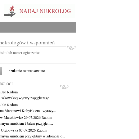
 nekrologów i wspomnień
wisko lub numer ogłoszenia:
+ szukanie zaawansowane
KROLOGI
.2026
Radom
Ciskowskiej wyrazy najgłębszego...
.2026
Radom
mu Marcinowi Kobylskiemu wyrazy...
aw Maszkiewicz
29.07.2026
Radom
mnym smutkiem i żalem przyjąłem...
a Grabowska
07.07.2026
Radom
mnym smutkiem przyjęliśmy wiadomość o...