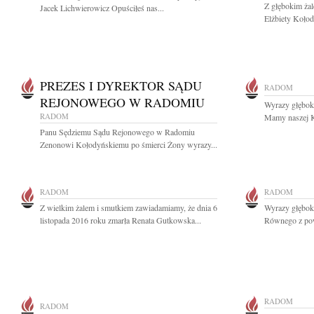
Z głębokim ża
Jacek Lichwierowicz Opuściłeś nas...
Elżbiety Kołod
PREZES I DYREKTOR SĄDU
RADOM
REJONOWEGO W RADOMIU
Wyrazy głębok
RADOM
Mamy naszej Ko
Panu Sędziemu Sądu Rejonowego w Radomiu
Zenonowi Kołodyńskiemu po śmierci Żony wyrazy...
RADOM
RADOM
Z wielkim żalem i smutkiem zawiadamiamy, że dnia 6
Wyrazy głęboki
listopada 2016 roku zmarła Renata Gutkowska...
Równego z pow
RADOM
RADOM