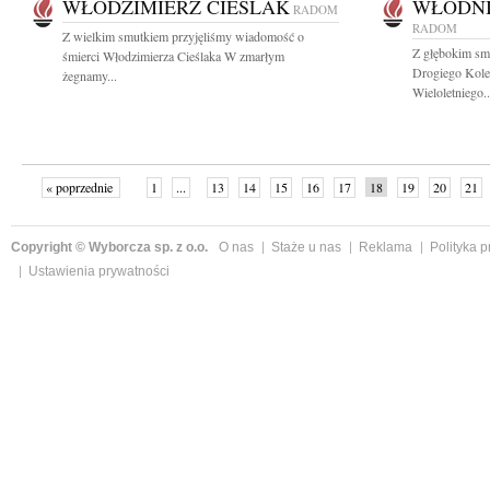
WŁODZIMIERZ CIEŚLAK
WŁODNI
RADOM
RADOM
Z wielkim smutkiem przyjęliśmy wiadomość o
Z głębokim sm
śmierci Włodzimierza Cieślaka W zmarłym
Drogiego Kole
żegnamy...
Wieloletniego..
« poprzednie
1
...
13
14
15
16
17
18
19
20
21
»
Copyright © Wyborcza sp. z o.o.
O nas
Staże u nas
Reklama
Polityka 
Ustawienia prywatności