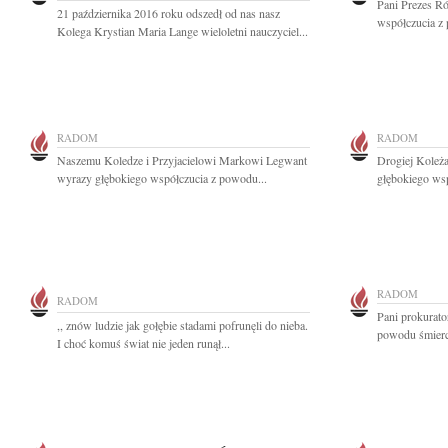
Pani Prezes R
21 października 2016 roku odszedł od nas nasz
współczucia z
Kolega Krystian Maria Lange wieloletni nauczyciel...
RADOM
RADOM
Naszemu Koledze i Przyjacielowi Markowi Legwant
Drogiej Koleż
wyrazy głębokiego współczucia z powodu...
głębokiego wsp
RADOM
RADOM
Pani prokurato
,, znów ludzie jak gołębie stadami pofrunęli do nieba.
powodu śmierc
I choć komuś świat nie jeden runął...