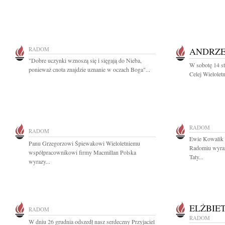
RADOM
ANDRZE
"Dobre uczynki wznoszą się i sięgają do Nieba,
W sobotę 14 st
ponieważ cnota znajdzie uznanie w oczach Boga"...
Celej Wielolet
RADOM
RADOM
Ewie Kowalik
Panu Grzegorzowi Śpiewakowi Wieloletniemu
Radomiu wyraz
współpracownikowi firmy Macmillan Polska
Taty...
wyrazy...
ELŻBIE
RADOM
RADOM
W dniu 26 grudnia odszedł nasz serdeczny Przyjaciel