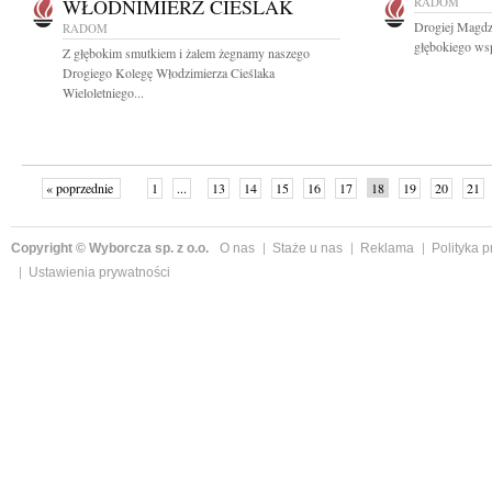
WŁODNIMIERZ CIEŚLAK
RADOM
Drogiej Magdz
RADOM
głębokiego wsp
Z głębokim smutkiem i żalem żegnamy naszego
Drogiego Kolegę Włodzimierza Cieślaka
Wieloletniego...
« poprzednie
1
...
13
14
15
16
17
18
19
20
21
»
Copyright © Wyborcza sp. z o.o.
O nas
Staże u nas
Reklama
Polityka 
Ustawienia prywatności