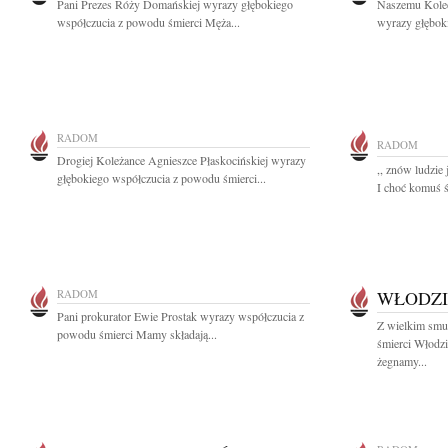
Pani Prezes Róży Domańskiej wyrazy głębokiego
Naszemu Koled
współczucia z powodu śmierci Męża...
wyrazy głębok
RADOM
RADOM
Drogiej Koleżance Agnieszce Płaskocińskiej wyrazy
,, znów ludzie 
głębokiego współczucia z powodu śmierci...
I choć komuś św
RADOM
WŁODZI
Pani prokurator Ewie Prostak wyrazy współczucia z
Z wielkim smu
powodu śmierci Mamy składają...
śmierci Włodz
żegnamy...