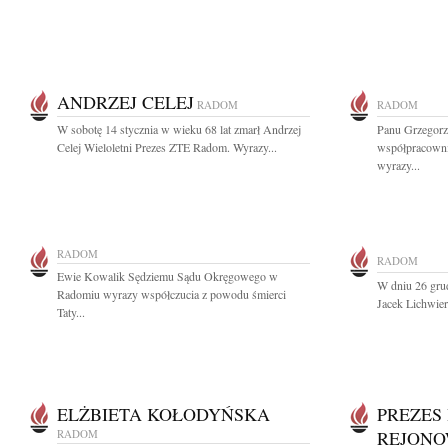
ANDRZEJ CELEJ
RADOM
RADOM
W sobotę 14 stycznia w wieku 68 lat zmarł Andrzej
Panu Grzegorz
Celej Wieloletni Prezes ZTE Radom. Wyrazy...
współpracowni
wyrazy...
RADOM
RADOM
Ewie Kowalik Sędziemu Sądu Okręgowego w
W dniu 26 grud
Radomiu wyrazy współczucia z powodu śmierci
Jacek Lichwier
Taty...
ELŻBIETA KOŁODYŃSKA
PREZES
RADOM
REJONO