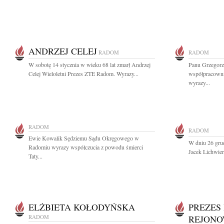
ANDRZEJ CELEJ
RADOM
RADOM
W sobotę 14 stycznia w wieku 68 lat zmarł Andrzej
Panu Grzegorz
Celej Wieloletni Prezes ZTE Radom. Wyrazy...
współpracowni
wyrazy...
RADOM
RADOM
Ewie Kowalik Sędziemu Sądu Okręgowego w
W dniu 26 grud
Radomiu wyrazy współczucia z powodu śmierci
Jacek Lichwier
Taty...
ELŻBIETA KOŁODYŃSKA
PREZES
RADOM
REJONO