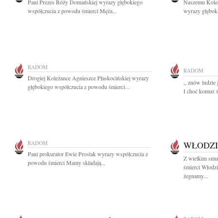
Pani Prezes Róży Domańskiej wyrazy głębokiego
Naszemu Koled
współczucia z powodu śmierci Męża...
wyrazy głębok
RADOM
RADOM
Drogiej Koleżance Agnieszce Płaskocińskiej wyrazy
,, znów ludzie 
głębokiego współczucia z powodu śmierci...
I choć komuś św
RADOM
WŁODZI
Pani prokurator Ewie Prostak wyrazy współczucia z
Z wielkim smu
powodu śmierci Mamy składają...
śmierci Włodz
żegnamy...