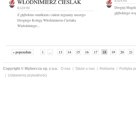
WŁODNIMIERZ CIEŚLAK
RADOM
Drogiej Magdz
RADOM
głębokiego wsp
Z głębokim smutkiem i żalem żegnamy naszego
Drogiego Kolegę Włodzimierza Cieślaka
Wieloletniego...
« poprzednie
1
...
13
14
15
16
17
18
19
20
21
»
Copyright © Wyborcza sp. z o.o.
O nas
Staże u nas
Reklama
Polityka 
Ustawienia prywatności