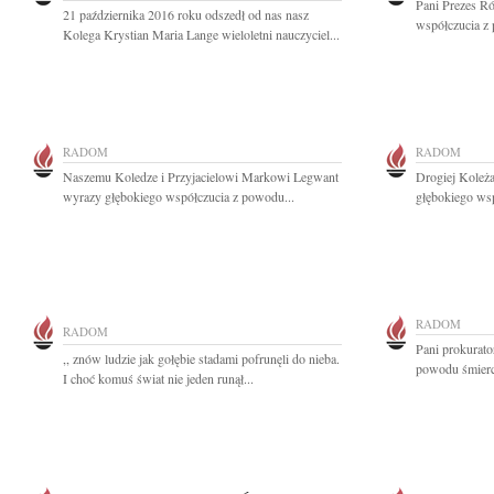
Pani Prezes R
21 października 2016 roku odszedł od nas nasz
współczucia z
Kolega Krystian Maria Lange wieloletni nauczyciel...
RADOM
RADOM
Naszemu Koledze i Przyjacielowi Markowi Legwant
Drogiej Koleż
wyrazy głębokiego współczucia z powodu...
głębokiego wsp
RADOM
RADOM
Pani prokurato
,, znów ludzie jak gołębie stadami pofrunęli do nieba.
powodu śmierc
I choć komuś świat nie jeden runął...