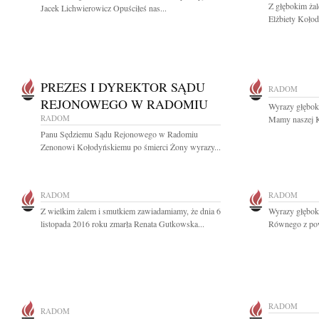
Z głębokim ża
Jacek Lichwierowicz Opuściłeś nas...
Elżbiety Kołod
PREZES I DYREKTOR SĄDU
RADOM
REJONOWEGO W RADOMIU
Wyrazy głębok
RADOM
Mamy naszej Ko
Panu Sędziemu Sądu Rejonowego w Radomiu
Zenonowi Kołodyńskiemu po śmierci Żony wyrazy...
RADOM
RADOM
Z wielkim żalem i smutkiem zawiadamiamy, że dnia 6
Wyrazy głęboki
listopada 2016 roku zmarła Renata Gutkowska...
Równego z pow
RADOM
RADOM