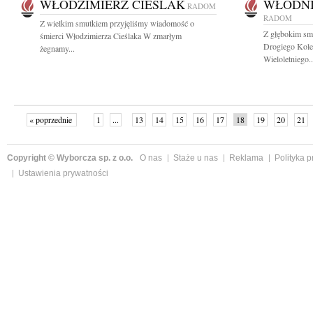
WŁODZIMIERZ CIEŚLAK
WŁODNI
RADOM
RADOM
Z wielkim smutkiem przyjęliśmy wiadomość o
Z głębokim sm
śmierci Włodzimierza Cieślaka W zmarłym
Drogiego Kole
żegnamy...
Wieloletniego..
« poprzednie
1
...
13
14
15
16
17
18
19
20
21
»
Copyright © Wyborcza sp. z o.o.
O nas
Staże u nas
Reklama
Polityka 
Ustawienia prywatności