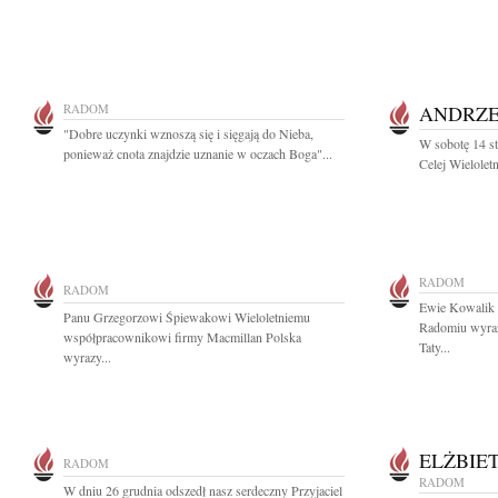
RADOM
ANDRZE
"Dobre uczynki wznoszą się i sięgają do Nieba,
W sobotę 14 st
ponieważ cnota znajdzie uznanie w oczach Boga"...
Celej Wielolet
RADOM
RADOM
Ewie Kowalik
Panu Grzegorzowi Śpiewakowi Wieloletniemu
Radomiu wyraz
współpracownikowi firmy Macmillan Polska
Taty...
wyrazy...
ELŻBIE
RADOM
RADOM
W dniu 26 grudnia odszedł nasz serdeczny Przyjaciel