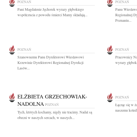
POZNAŃ
POZNAŃ
Pani Magdalenie Jęchorek wyrazy głębokiego
Panu Wiesławo
współczucia z powodu śmierci Mamy składają...
Regionalnej D
Poznaniu...
POZNAŃ
POZNAŃ
Szanownemu Panu Dyrektorowi Wiesławowi
Pracownicy Na
Krzewinie Dyrektorowi Regionalnej Dyrekcji
wyrazy głęboki
Lasów...
ELŻBIETA GRZECHOWIAK-
POZNAŃ
NADOLNA
POZNAŃ
Łącząc się w ż
naszemu koledz
Tych, których kochamy, nigdy nie tracimy. Nadal są
obecni w naszych sercach, w naszych...