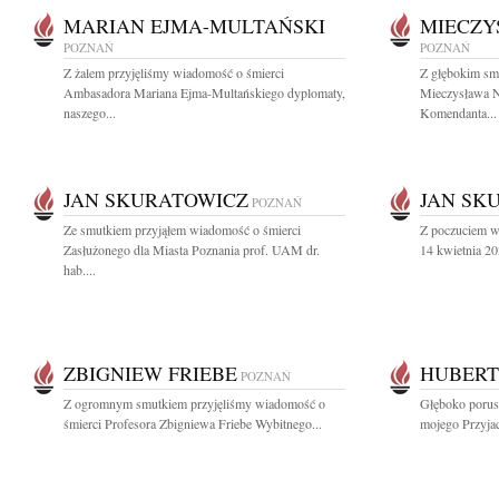
MARIAN EJMA-MULTAŃSKI
MIECZY
POZNAŃ
POZNAŃ
Z żalem przyjęliśmy wiadomość o śmierci
Z głębokim sm
Ambasadora Mariana Ejma-Multańskiego dyplomaty,
Mieczysława N
naszego...
Komendanta...
JAN SKURATOWICZ
JAN SK
POZNAŃ
Ze smutkiem przyjąłem wiadomość o śmierci
Z poczuciem wi
Zasłużonego dla Miasta Poznania prof. UAM dr.
14 kwietnia 20
hab....
ZBIGNIEW FRIEBE
HUBERT
POZNAŃ
Z ogromnym smutkiem przyjęliśmy wiadomość o
Głęboko porus
śmierci Profesora Zbigniewa Friebe Wybitnego...
mojego Przyjac