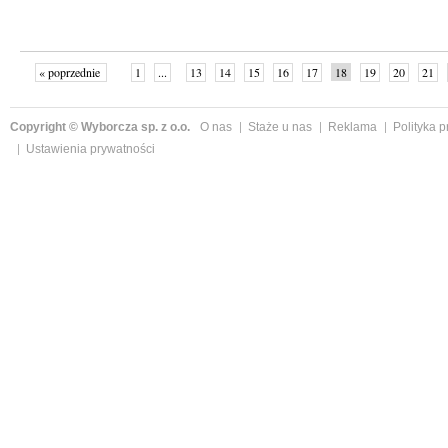
« poprzednie
1
...
13
14
15
16
17
18
19
20
21
»
Copyright © Wyborcza sp. z o.o.
O nas
Staże u nas
Reklama
Polityka 
Ustawienia prywatności