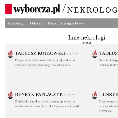
Nekrologi
Odeszli
Poradnik pogrzebowy
Inne nekrologi
TADEUSZ KOTŁOWSKI
TADEUS
POZNAŃ
Drogiemu Koledze Wojciechowi Kotłowskiemu
W dniu 3 sierp
składamy wyrazy głębokiego współczucia w...
Tadeusz Kotłow
HENRYK PAPLACZYK
HENRYK
POZNAŃ
Z głębokim smutkiem i poruszeniem przyjęliśmy
Z głębokim smu
wiadomość o śmierci Henryka Paplaczyka Odszedł...
wiadomość o ś
Człowiek,...