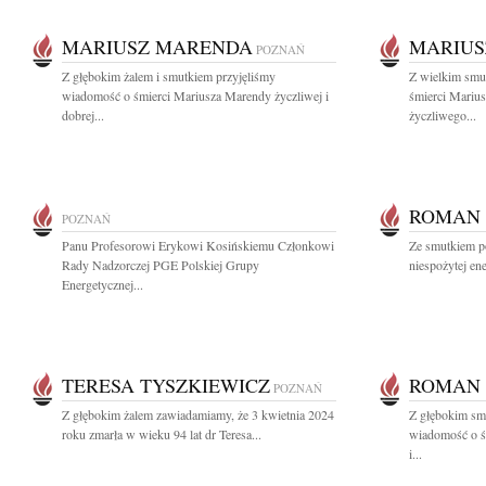
MARIUSZ MARENDA
MARIUS
POZNAŃ
Z głębokim żalem i smutkiem przyjęliśmy
Z wielkim smu
wiadomość o śmierci Mariusza Marendy życzliwej i
śmierci Mariu
dobrej...
życzliwego...
ROMAN
POZNAŃ
Panu Profesorowi Erykowi Kosińskiemu Członkowi
Ze smutkiem p
Rady Nadzorczej PGE Polskiej Grupy
niespożytej ene
Energetycznej...
TERESA TYSZKIEWICZ
ROMAN
POZNAŃ
Z głębokim żalem zawiadamiamy, że 3 kwietnia 2024
Z głębokim smu
roku zmarła w wieku 94 lat dr Teresa...
wiadomość o ś
i...