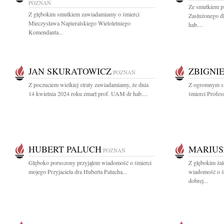
POZNAŃ
Ze smutkiem p
Z głębokim smutkiem zawiadamiamy o śmierci
Zasłużonego d
Mieczysława Napieralskiego Wieloletniego
hab....
Komendanta...
JAN SKURATOWICZ
ZBIGNI
POZNAŃ
Z poczuciem wielkiej straty zawiadamiamy, że dnia
Z ogromnym s
14 kwietnia 2024 roku zmarł prof. UAM dr hab....
śmierci Profes
HUBERT PALUCH
MARIUS
POZNAŃ
Głęboko poruszony przyjąłem wiadomość o śmierci
Z głębokim żal
mojego Przyjaciela dra Huberta Palucha...
wiadomość o ś
dobrej...