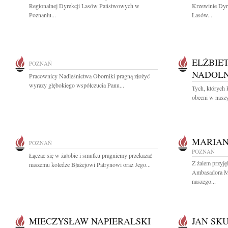
Regionalnej Dyrekcji Lasów Państwowych w
Krzewinie Dyr
Poznaniu...
Lasów...
ELŻBIE
POZNAŃ
NADOL
Pracownicy Nadleśnictwa Oborniki pragną złożyć
wyrazy głębokiego współczucia Panu...
Tych, których 
obecni w naszy
MARIAN
POZNAŃ
POZNAŃ
Łącząc się w żałobie i smutku pragniemy przekazać
Z żalem przyj
naszemu koledze Błażejowi Patrynowi oraz Jego...
Ambasadora Ma
naszego...
MIECZYSŁAW NAPIERALSKI
JAN SK