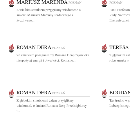
MARIUSZ MARENDA
POZNAŃ
POZNAŃ
Z wielkim smutkiem przyjęliśmy wiadomość o
Panu Profesor
śmierci Mariusza Marendy serdecznego i
Rady Nadzorcz
życzliwego...
Energetycznej..
ROMAN DERA
TERESA
POZNAŃ
Ze smutkiem pożegnaliśmy Romana Derę Człowieka
Z głębokim ża
niespożytej energii i otwartości. Romanie,...
roku zmarła w w
ROMAN DERA
BOGDAN
POZNAŃ
Z głębokim smutkiem i żalem przyjęliśmy
Tak trudno wy
wiadomość o śmierci Romana Dery Przedsiębiorcy
Lubczyńskiego 
i...