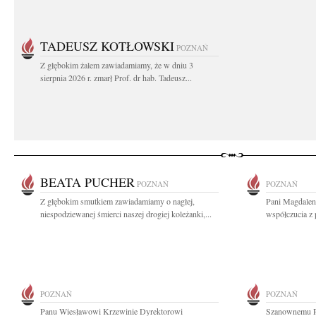
TADEUSZ KOTŁOWSKI
POZNAŃ
Z głębokim żalem zawiadamiamy, że w dniu 3
sierpnia 2026 r. zmarł Prof. dr hab. Tadeusz...
BEATA PUCHER
POZNAŃ
POZNAŃ
Z głębokim smutkiem zawiadamiamy o nagłej,
Pani Magdalen
niespodziewanej śmierci naszej drogiej koleżanki,...
współczucia z
POZNAŃ
POZNAŃ
Panu Wiesławowi Krzewinie Dyrektorowi
Szanownemu P