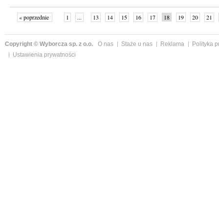
« poprzednie
1
...
13
14
15
16
17
18
19
20
21
»
Copyright © Wyborcza sp. z o.o.
O nas
Staże u nas
Reklama
Polityka 
Ustawienia prywatności