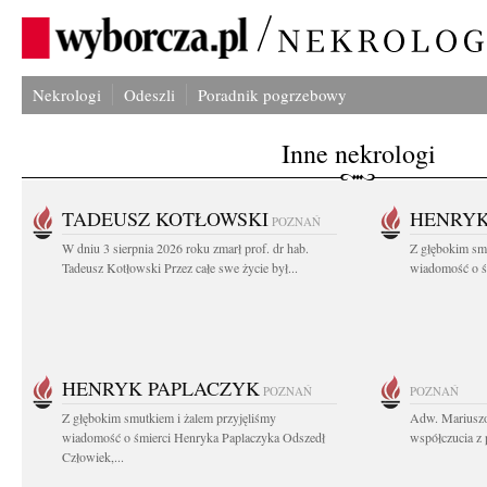
Nekrologi
Odeszli
Poradnik pogrzebowy
Inne nekrologi
TADEUSZ KOTŁOWSKI
HENRYK
POZNAŃ
W dniu 3 sierpnia 2026 roku zmarł prof. dr hab.
Z głębokim sm
Tadeusz Kotłowski Przez całe swe życie był...
wiadomość o ś
HENRYK PAPLACZYK
POZNAŃ
POZNAŃ
Z głębokim smutkiem i żalem przyjęliśmy
Adw. Mariuszo
wiadomość o śmierci Henryka Paplaczyka Odszedł
współczucia z 
Człowiek,...