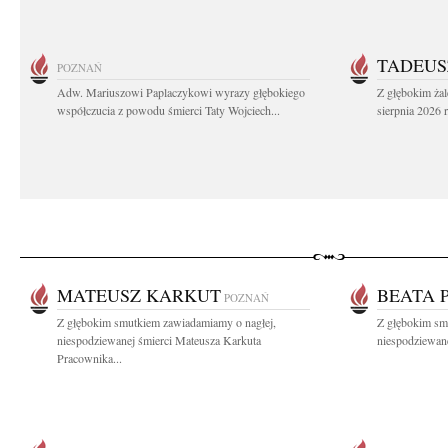
TADEUS
POZNAŃ
Adw. Mariuszowi Paplaczykowi wyrazy głębokiego
Z głębokim ża
współczucia z powodu śmierci Taty Wojciech...
sierpnia 2026 r
MATEUSZ KARKUT
BEATA 
POZNAŃ
Z głębokim smutkiem zawiadamiamy o nagłej,
Z głębokim sm
niespodziewanej śmierci Mateusza Karkuta
niespodziewanej
Pracownika...