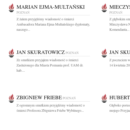
MARIAN EJMA-MULTAŃSKI
MIECZY
POZNAŃ
POZNAŃ
Z żalem przyjęliśmy wiadomość o śmierci
Z głębokim sm
Ambasadora Mariana Ejma-Multańskiego dyplomaty,
Mieczysława N
naszego...
Komendanta...
JAN SKURATOWICZ
JAN SK
POZNAŃ
Ze smutkiem przyjąłem wiadomość o śmierci
Z poczuciem wi
Zasłużonego dla Miasta Poznania prof. UAM dr.
14 kwietnia 20
hab....
ZBIGNIEW FRIEBE
HUBERT
POZNAŃ
Z ogromnym smutkiem przyjęliśmy wiadomość o
Głęboko porus
śmierci Profesora Zbigniewa Friebe Wybitnego...
mojego Przyjac