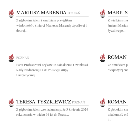
MARIUSZ MARENDA
MARIUS
POZNAŃ
Z głębokim żalem i smutkiem przyjęliśmy
Z wielkim smu
wiadomość o śmierci Mariusza Marendy życzliwej i
śmierci Mariu
dobrej...
życzliwego...
ROMAN
POZNAŃ
Panu Profesorowi Erykowi Kosińskiemu Członkowi
Ze smutkiem p
Rady Nadzorczej PGE Polskiej Grupy
niespożytej ene
Energetycznej...
TERESA TYSZKIEWICZ
ROMAN
POZNAŃ
Z głębokim żalem zawiadamiamy, że 3 kwietnia 2024
Z głębokim smu
roku zmarła w wieku 94 lat dr Teresa...
wiadomość o ś
i...