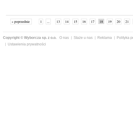
« poprzednie
1
...
13
14
15
16
17
18
19
20
21
»
Copyright © Wyborcza sp. z o.o.
O nas
Staże u nas
Reklama
Polityka 
Ustawienia prywatności