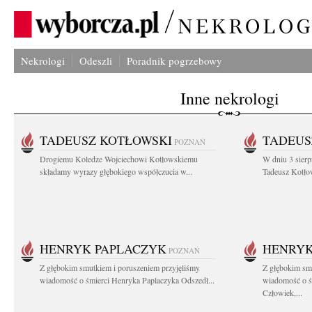
Nekrologi
Odeszli
Poradnik pogrzebowy
Inne nekrologi
TADEUSZ KOTŁOWSKI
TADEUS
POZNAŃ
Drogiemu Koledze Wojciechowi Kotłowskiemu
W dniu 3 sierp
składamy wyrazy głębokiego współczucia w...
Tadeusz Kotłow
HENRYK PAPLACZYK
HENRYK
POZNAŃ
Z głębokim smutkiem i poruszeniem przyjęliśmy
Z głębokim smu
wiadomość o śmierci Henryka Paplaczyka Odszedł...
wiadomość o ś
Człowiek,...