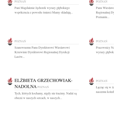
POZNAŃ
POZNAŃ
Pani Magdalenie Jęchorek wyrazy głębokiego
Panu Wiesławo
współczucia z powodu śmierci Mamy składają...
Regionalnej D
Poznaniu...
POZNAŃ
POZNAŃ
Szanownemu Panu Dyrektorowi Wiesławowi
Pracownicy Na
Krzewinie Dyrektorowi Regionalnej Dyrekcji
wyrazy głęboki
Lasów...
ELŻBIETA GRZECHOWIAK-
POZNAŃ
NADOLNA
POZNAŃ
Łącząc się w ż
naszemu koledz
Tych, których kochamy, nigdy nie tracimy. Nadal są
obecni w naszych sercach, w naszych...