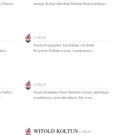
wi Haszcz
naszego Kolegi adwokata Macieja Stopczyńskiego...
LUBLIN
Naszej Przyjaciółce Ani Kukuła i Jej Bratu
rci...
Krzysiowi Kukuła wyrazy współczucia z...
LUBLIN
 Ciebie i
Naszej Koleżance Ewie Turewicz wyrazy głębokiego
..
współczucia z powodu śmierci Taty wraz...
WITOLD KOŁTUN
LUBLIN