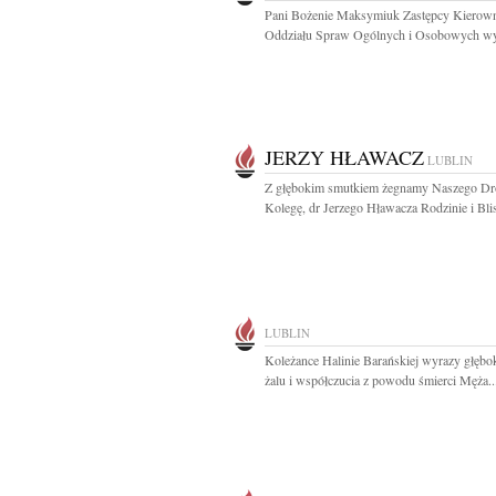
Pani Bożenie Maksymiuk Zastępcy Kierow
Oddziału Spraw Ogólnych i Osobowych wyr
JERZY HŁAWACZ
LUBLIN
Z głębokim smutkiem żegnamy Naszego Dr
Kolegę, dr Jerzego Hławacza Rodzinie i Blis
LUBLIN
Koleżance Halinie Barańskiej wyrazy głębo
żalu i współczucia z powodu śmierci Męża..