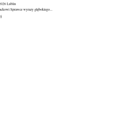
.2026
Lublin
ackowi Sprawce wyrazy głębokiego...
ej