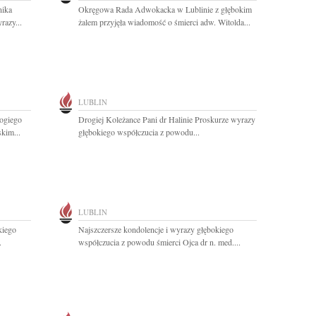
nika
Okręgowa Rada Adwokacka w Lublinie z głębokim
azy...
żalem przyjęła wiadomość o śmierci adw. Witolda...
LUBLIN
ogiego
Drogiej Koleżance Pani dr Halinie Proskurze wyrazy
kim...
głębokiego współczucia z powodu...
LUBLIN
kiego
Najszczersze kondolencje i wyrazy głębokiego
.
współczucia z powodu śmierci Ojca dr n. med....