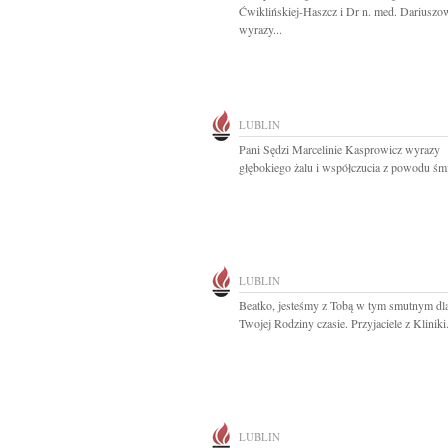
Ćwiklińskiej-Haszcz i Dr n. med. Dariuszo
wyrazy...
LUBLIN
Pani Sędzi Marcelinie Kasprowicz wyrazy
głębokiego żalu i współczucia z powodu śmie
LUBLIN
Beatko, jesteśmy z Tobą w tym smutnym dla
Twojej Rodziny czasie. Przyjaciele z Kliniki.
LUBLIN