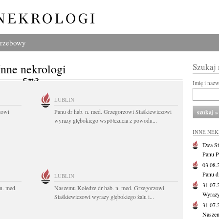
grzebowy
Inne nekrologi
Szukaj
Imię i naz
LUBLIN
zowi
Panu dr hab. n. med. Grzegorzowi Staśkiewiczowi
wyrazy głębokiego współczucia z powodu...
INNE NE
Ewa St
Panu P
03.08
Panu d
LUBLIN
31.07
n. med.
Naszemu Koledze dr hab. n. med. Grzegorzowi
Wyrazy
Staśkiewiczowi wyrazy głębokiego żalu i...
31.07
Naszem