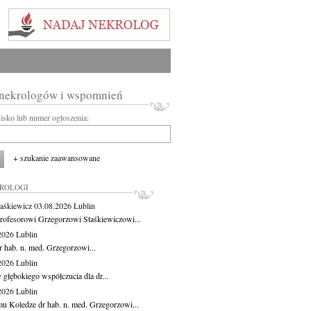
 nekrologów i wspomnień
wisko lub numer ogłoszenia:
+ szukanie zaawansowane
KROLOGI
aśkiewicz
03.08.2026
Lublin
rofesorowi Grzegorzowi Staśkiewiczowi...
.2026
Lublin
r hab. n. med. Grzegorzowi...
.2026
Lublin
 głębokiego współczucia dla dr...
.2026
Lublin
u Koledze dr hab. n. med. Grzegorzowi...