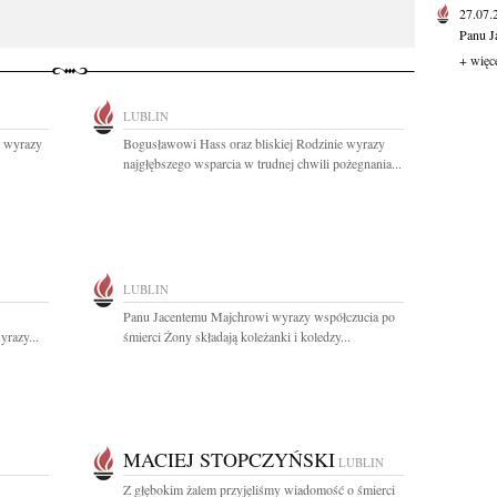
27.07
Panu J
+ więc
LUBLIN
j wyrazy
Bogusławowi Hass oraz bliskiej Rodzinie wyrazy
najgłębszego wsparcia w trudnej chwili pożegnania...
LUBLIN
Panu Jacentemu Majchrowi wyrazy współczucia po
yrazy...
śmierci Żony składają koleżanki i koledzy...
MACIEJ STOPCZYŃSKI
LUBLIN
Z głębokim żalem przyjęliśmy wiadomość o śmierci