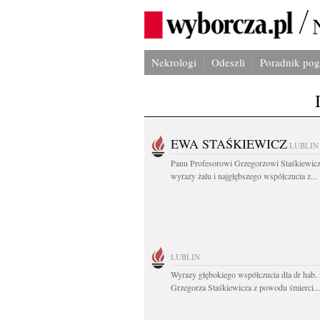
Nekrologi
Odeszli
Poradnik po
EWA STAŚKIEWICZ
LUBLIN
Panu Profesorowi Grzegorzowi Staśkiewic
wyrazy żalu i najgłębszego współczucia z...
LUBLIN
Wyrazy głębokiego współczucia dla dr hab. 
Grzegorza Staśkiewicza z powodu śmierci...