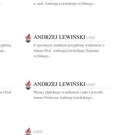
..
n. med. Andrzeja Lewińskiego wybitnego...
ANDRZEJ LEWIŃSKI
ŁÓDŹ
yjęliśmy
Z ogromnym smutkiem przyjęliśmy wiadomość o
ja...
śmierci Prof. Andrzeja Lewińskiego Żegnamy
wybitnego...
ANDRZEJ LEWIŃSKI
ŁÓDŹ
ci Prof.
Wyrazy głębokiego współczucia i żalu z powodu
śmierci Profesora Andrzeja Lewińskiego...
ŁÓDŹ