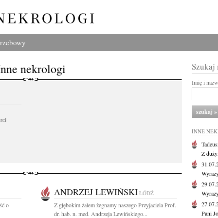
grzebowy
Inne nekrologi
Szukaj
Imię i naz
rci
INNE NE
Tadeus
Z duży
31.07
Wyrazy
29.07
ANDRZEJ LEWIŃSKI
ŁÓDŹ
Wyrazy
27.07
ść o
Z głębokim żalem żegnamy naszego Przyjaciela Prof.
Pani J
dr. hab. n. med. Andrzeja Lewińskiego...