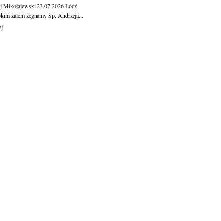
j Mikołajewski
23.07.2026
Łódź
okim żalem żegnamy Śp. Andrzeja...
ej