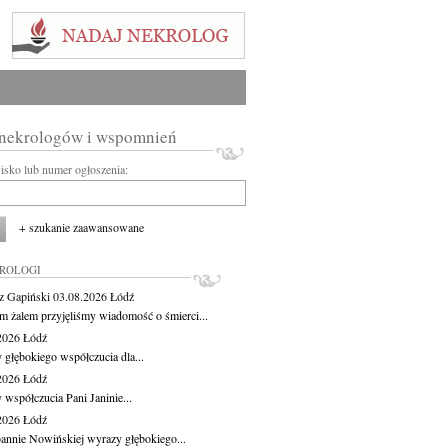
 nekrologów i wspomnień
wisko lub numer ogłoszenia:
+ szukanie zaawansowane
KROLOGI
z Gapiński
03.08.2026
Łódź
m żalem przyjęliśmy wiadomość o śmierci...
.2026
Łódź
 głębokiego współczucia dla...
.2026
Łódź
 współczucia Pani Janinie...
.2026
Łódź
oannie Nowińskiej wyrazy głębokiego...