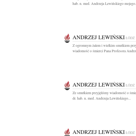
hab. n. med. Andrzeja Lewińskiego mojego.
ANDRZEJ LEWIŃSKI
ŁÓDŹ
Z ogromnym żalem i wielkim smutkiem prz
wiadomość o śmierci Pana Profesora Andrze
ANDRZEJ LEWIŃSKI
ŁÓDŹ
Ze smutkiem przyjęliśmy wiadomość o śmier
dr. hab. n. med. Andrzeja Lewińskiego...
ANDRZEJ LEWIŃSKI
ŁÓDŹ