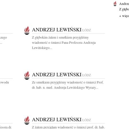
Andrze
Z głęb
+ więc
ANDRZEJ LEWIŃSKI
ŁÓDŹ
szego
Z głębokim żalem i smutkiem przyjęliśmy
..
wiadomość o śmierci Pana Profesora Andrzeja
Lewińskiego...
ANDRZEJ LEWIŃSKI
ŁÓDŹ
powodu
Ze smutkiem przyjęliśmy wiadomość o śmierci Prof.
dr. hab. n. med. Andrzeja Lewińskiego Wyrazy...
ANDRZEJ LEWIŃSKI
ŁÓDŹ
sora dr.
Z żalem przyjęłam wiadomość o śmierci prof. dr. hab.