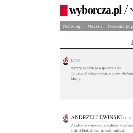
Nekrologi
Odeszli
Poradnik po
ŁÓDŹ
Wyrazy głębokiego współczucia dla
Tomasza Miedzianowskiego z powodu śmie
Mamy...
ANDRZEJ LEWIŃSKI
ŁÓDŹ
Z głębokim smutkiem przyjęliśmy wiadomo
śmierci Prof. dr. hab. n. med. Andrzeja