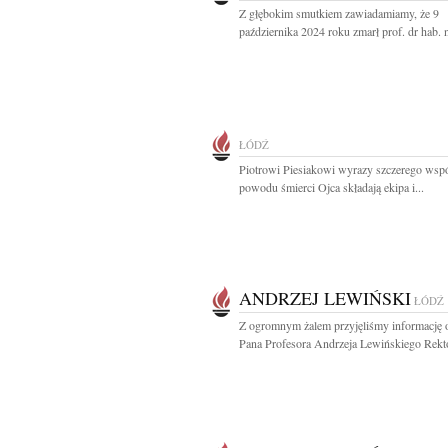
Z głębokim smutkiem zawiadamiamy, że 9
października 2024 roku zmarł prof. dr hab. n
ŁÓDŹ
Piotrowi Piesiakowi wyrazy szczerego wspó
powodu śmierci Ojca składają ekipa i...
ANDRZEJ LEWIŃSKI
ŁÓDŹ
Z ogromnym żalem przyjęliśmy informację o
Pana Profesora Andrzeja Lewińskiego Rekto