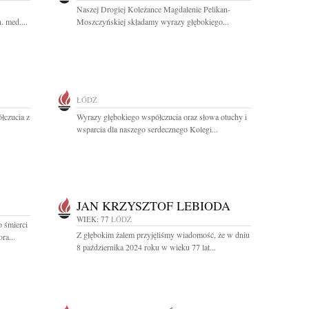
Naszej Drogiej Koleżance Magdalenie Pelikan-
. med....
Moszczyńskiej składamy wyrazy głębokiego...
ŁÓDŹ
łczucia z
Wyrazy głębokiego współczucia oraz słowa otuchy i
wsparcia dla naszego serdecznego Kolegi...
JAN KRZYSZTOF LEBIODA
WIEK: 77
ŁÓDŹ
 śmierci
Z głębokim żalem przyjęliśmy wiadomość, że w dniu
ra...
8 października 2024 roku w wieku 77 lat...