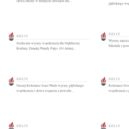
słowa otuchy w trudnych chwilach dla...
głębokiego wsp
KIELCE
KIELCE
Wyrazy najszc
Serdeczne wyrazy współczucia dla Najbliższej
Młodzik z powo
Rodziny Zmarłej Wandy Pałys 101-letniej...
KIELCE
KIELCE
Naszej Koleżance Joasi Wudz wyrazy głębokiego
Koleżance Iwo
współczucia i słowa wsparcia z powodu...
współczucia z 
KIELCE
KIELCE