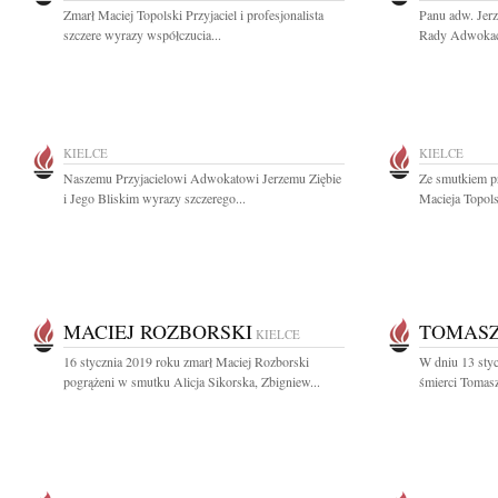
Zmarł Maciej Topolski Przyjaciel i profesjonalista
Panu adw. Jer
szczere wyrazy współczucia...
Rady Adwokacki
KIELCE
KIELCE
Naszemu Przyjacielowi Adwokatowi Jerzemu Ziębie
Ze smutkiem p
i Jego Bliskim wyrazy szczerego...
Macieja Topols
MACIEJ ROZBORSKI
TOMAS
KIELCE
16 stycznia 2019 roku zmarł Maciej Rozborski
W dniu 13 styc
pogrążeni w smutku Alicja Sikorska, Zbigniew...
śmierci Tomasz