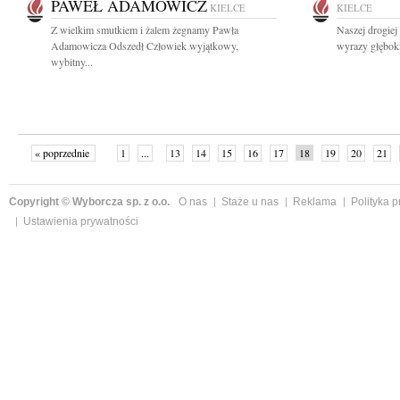
PAWEŁ ADAMOWICZ
KIELCE
KIELCE
Z wielkim smutkiem i żalem żegnamy Pawła
Naszej drogie
Adamowicza Odszedł Człowiek wyjątkowy,
wyrazy głęboki
wybitny...
« poprzednie
1
...
13
14
15
16
17
18
19
20
21
»
Copyright © Wyborcza sp. z o.o.
O nas
Staże u nas
Reklama
Polityka 
Ustawienia prywatności