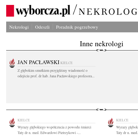
Nekrologi
Odeszli
Poradnik pogrzebowy
Inne nekrologi
JAN PACŁAWSKI
KIELCE
Z głębokim smutkiem przyjęliśmy wiadomość o
odejściu prof. dr hab. Jana Pacławskiego profesora...
KIELCE
KIELCE
Wyrazy głębokiego współczucia z powodu śmierci
Wyrazy głębok
Taty dr n. med. Edwardowi Pietrzykowi -...
Taty dr n. med