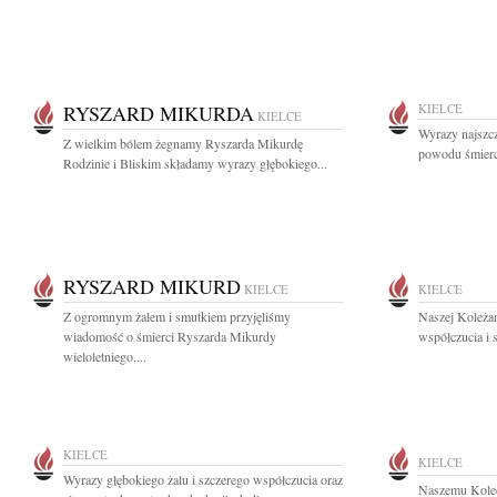
RYSZARD MIKURDA
KIELCE
KIELCE
Wyrazy najszcz
Z wielkim bólem żegnamy Ryszarda Mikurdę
powodu śmierci
Rodzinie i Bliskim składamy wyrazy głębokiego...
RYSZARD MIKURD
KIELCE
KIELCE
Z ogromnym żalem i smutkiem przyjęliśmy
Naszej Koleża
wiadomość o śmierci Ryszarda Mikurdy
współczucia i 
wieloletniego,...
KIELCE
KIELCE
Wyrazy głębokiego żalu i szczerego współczucia oraz
Naszemu Koled