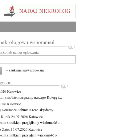
 nekrologów i wspomnień
wisko lub numer ogłoszenia:
+ szukanie zaawansowane
KROLOGI
.2026
Katowice
kim smutkiem żegnamy naszego Kolegę i...
.2026
Katowice
j Koleżance Sabinie Kacan składamy...
 Kurek
24.07.2026
Katowice
okim smutkiem przyjęliśmy wiadomość o...
z Zając
15.07.2026
Katowice
okim smutkiem przyjąłem wiadomość o...