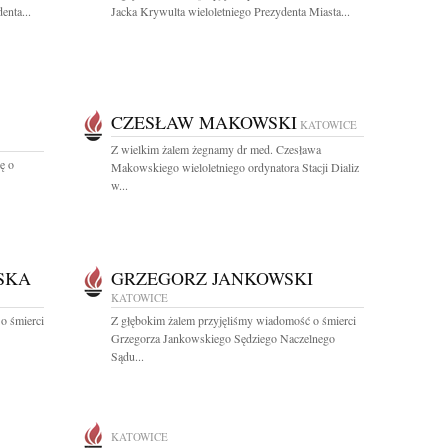
enta...
Jacka Krywulta wieloletniego Prezydenta Miasta...
CZESŁAW MAKOWSKI
KATOWICE
Z wielkim żalem żegnamy dr med. Czesława
ę o
Makowskiego wieloletniego ordynatora Stacji Dializ
w...
SKA
GRZEGORZ JANKOWSKI
KATOWICE
o śmierci
Z głębokim żalem przyjęliśmy wiadomość o śmierci
Grzegorza Jankowskiego Sędziego Naczelnego
Sądu...
KATOWICE