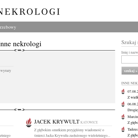
grzebowy
Inne nekrologi
Szukaj
Imię i naz
 wyrazy
INNE NE
07.08
Z wiel
06.08
Drogie
Marcin
JACEK KRYWULT
KATOWICE
Z głęb
Tadeus
Z głębokim smutkiem przyjęliśmy wiadomość o
Z głęb
etniego
śmierci Jacka Krywulta zasłużonego wieloletniego...