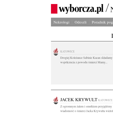
Nekrologi
Odeszli
Poradnik po
KATOWICE
Drogiej Koleżance Sabinie Kacan składamy
współczucia z powodu śmierci Mamy...
JACEK KRYWULT
KATOWICE
Z ogromnym żalem i smutkiem przyjęliśmy
wiadomość o śmierci Jacka Krywulta wielol