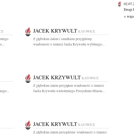
02.07
Drogi 
+ więc
JACEK KRYWULT
CE
KATOWICE
entego
Z głębokim żalem i smutkiem przyjęliśmy
o...
wiadomość o śmierci Jacka Krywulta wybitnego...
JACEK KRZYWULT
KATOWICE
Z głębokim żalem przyjąłem wiadomość o śmierci
nego...
Jacka Krywulta wieloletniego Prezydenta Miasta...
JACEK KRYWULT
KATOWICE
Z głębokim żalem przyjęliśmy wiadomość o śmierci