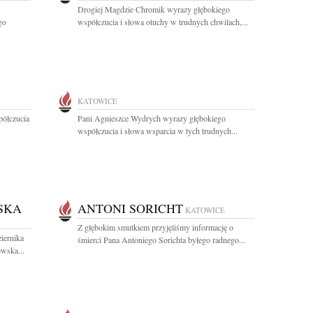
Drogiej Magdzie Chromik wyrazy głębokiego
go
współczucia i słowa otuchy w trudnych chwilach,...
KATOWICE
półczucia
Pani Agnieszce Wydrych wyrazy głębokiego
współczucia i słowa wsparcia w tych trudnych...
SKA
ANTONI SORICHT
KATOWICE
Z głębokim smutkiem przyjęliśmy informację o
iernika
śmierci Pana Antoniego Sorichta byłego radnego...
owska...