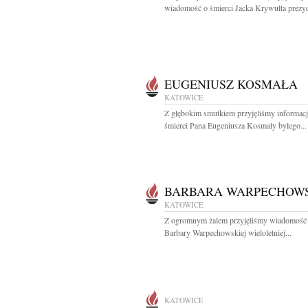
wiadomość o śmierci Jacka Krywulta prezyd
EUGENIUSZ KOSMAŁA
KATOWICE
Z głębokim smutkiem przyjęliśmy informacj
śmierci Pana Eugeniusza Kosmały byłego...
BARBARA WARPECHOW
KATOWICE
Z ogromnym żalem przyjęliśmy wiadomość 
Barbary Warpechowskiej wieloletniej...
KATOWICE