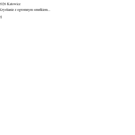
.2026
Katowice
Krystianie z ogromnym smutkiem...
ej