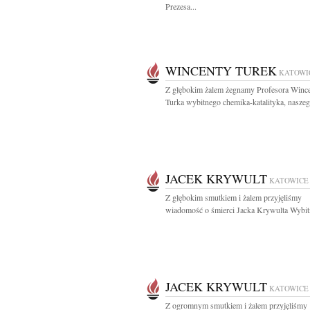
Prezesa...
WINCENTY TUREK
KATOWI
Z głębokim żalem żegnamy Profesora Winc
Turka wybitnego chemika-katalityka, naszeg
JACEK KRYWULT
KATOWICE
Z głębokim smutkiem i żalem przyjęliśmy
wiadomość o śmierci Jacka Krywulta Wybit
JACEK KRYWULT
KATOWICE
Z ogromnym smutkiem i żalem przyjęliśmy