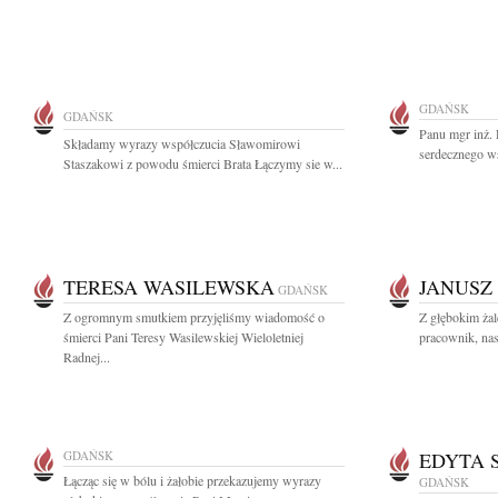
GDAŃSK
GDAŃSK
Panu mgr inż.
Składamy wyrazy współczucia Sławomirowi
serdecznego w
Staszakowi z powodu śmierci Brata Łączymy sie w...
TERESA WASILEWSKA
JANUSZ
GDAŃSK
Z ogromnym smutkiem przyjęliśmy wiadomość o
Z głębokim ża
śmierci Pani Teresy Wasilewskiej Wieloletniej
pracownik, nas
Radnej...
GDAŃSK
EDYTA 
Łącząc się w bólu i żałobie przekazujemy wyrazy
GDAŃSK