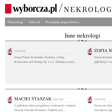
Nekrologi
Odeszli
Poradnik pogrzebowy
Inne nekrologi
ZOFIA 
GDAŃSK
Drogi Piotrze Koleżanki i Koledzy z firmy
Naszej Koleża
Konecranes and Demag Sp. z o.o. składają wyrazy...
głębokiego wspó
MACIEJ STASZAK
GDAŃSK
GDAŃSK
Z głębokim żalem przyjęliśmy wiadomość o śmierci
Prezesowi Zar
Macieja Staszaka Rodzinie i Najbliższym...
Staszakowi głę