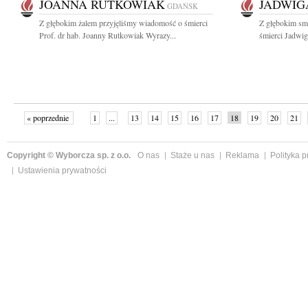
JOANNA RUTKOWIAK
JADWIG
GDAŃSK
Z głębokim żalem przyjęliśmy wiadomość o śmierci
Z głębokim sm
Prof. dr hab. Joanny Rutkowiak Wyrazy...
śmierci Jadwigi
« poprzednie
1
...
13
14
15
16
17
18
19
20
21
»
Copyright © Wyborcza sp. z o.o.
O nas
Staże u nas
Reklama
Polityka 
Ustawienia prywatności