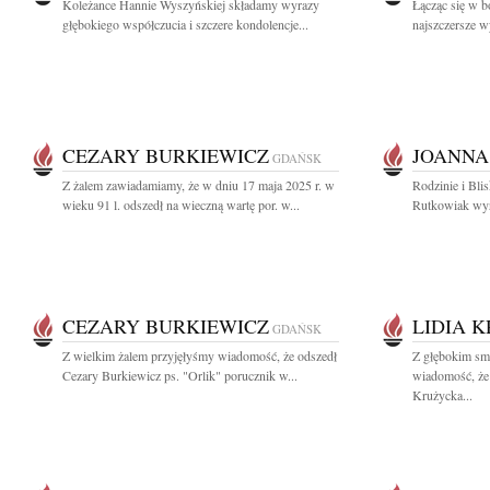
Koleżance Hannie Wyszyńskiej składamy wyrazy
Łącząc się w b
głębokiego współczucia i szczere kondolencje...
najszczersze w
CEZARY BURKIEWICZ
JOANNA
GDAŃSK
Z żalem zawiadamiamy, że w dniu 17 maja 2025 r. w
Rodzinie i Bli
wieku 91 l. odszedł na wieczną wartę por. w...
Rutkowiak wyr
CEZARY BURKIEWICZ
LIDIA 
GDAŃSK
Z wielkim żalem przyjęłyśmy wiadomość, że odszedł
Z głębokim smu
Cezary Burkiewicz ps. "Orlik" porucznik w...
wiadomość, że 
Krużycka...