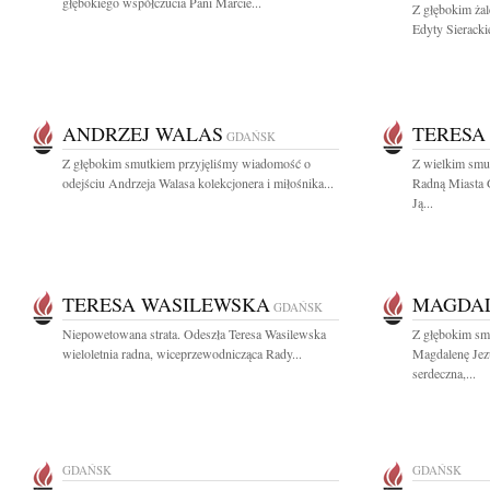
głębokiego współczucia Pani Marcie...
Z głębokim ża
Edyty Sieracki
ANDRZEJ WALAS
TERESA
GDAŃSK
Z głębokim smutkiem przyjęliśmy wiadomość o
Z wielkim smu
odejściu Andrzeja Walasa kolekcjonera i miłośnika...
Radną Miasta 
Ją...
TERESA WASILEWSKA
MAGDAL
GDAŃSK
Niepowetowana strata. Odeszła Teresa Wasilewska
Z głębokim sm
wieloletnia radna, wiceprzewodnicząca Rady...
Magdalenę Jez
serdeczna,...
GDAŃSK
GDAŃSK