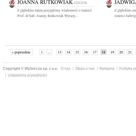
JOANNA RUTKOWIAK
JADWIG
GDAŃSK
Z głębokim żalem przyjęliśmy wiadomość o śmierci
Z głębokim sm
Prof. dr hab. Joanny Rutkowiak Wyrazy...
śmierci Jadwigi
« poprzednie
1
...
13
14
15
16
17
18
19
20
21
»
Copyright © Wyborcza sp. z o.o.
O nas
Staże u nas
Reklama
Polityka 
Ustawienia prywatności