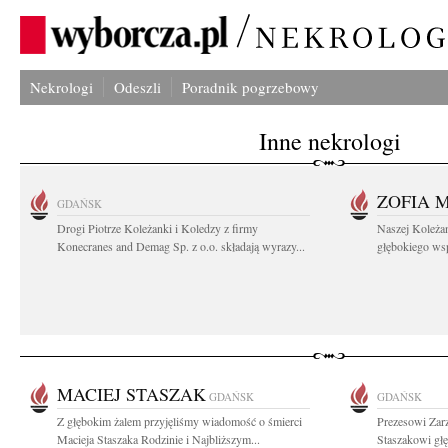
Nekrologi
Odeszli
Poradnik pogrzebowy
Inne nekrologi
ZOFIA 
GDAŃSK
Drogi Piotrze Koleżanki i Koledzy z firmy
Naszej Koleża
Konecranes and Demag Sp. z o.o. składają wyrazy...
głębokiego wspó
MACIEJ STASZAK
GDAŃSK
GDAŃSK
Z głębokim żalem przyjęliśmy wiadomość o śmierci
Prezesowi Zar
Macieja Staszaka Rodzinie i Najbliższym...
Staszakowi głę