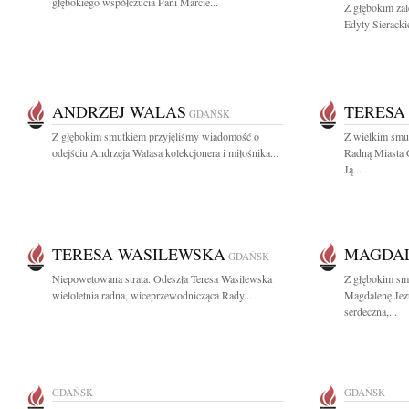
głębokiego współczucia Pani Marcie...
Z głębokim ża
Edyty Sieracki
ANDRZEJ WALAS
TERESA
GDAŃSK
Z głębokim smutkiem przyjęliśmy wiadomość o
Z wielkim smu
odejściu Andrzeja Walasa kolekcjonera i miłośnika...
Radną Miasta 
Ją...
TERESA WASILEWSKA
MAGDAL
GDAŃSK
Niepowetowana strata. Odeszła Teresa Wasilewska
Z głębokim sm
wieloletnia radna, wiceprzewodnicząca Rady...
Magdalenę Jez
serdeczna,...
GDAŃSK
GDAŃSK