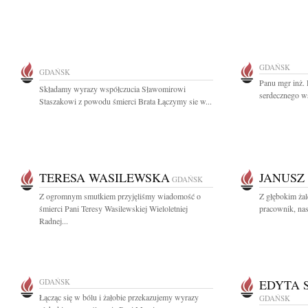
GDAŃSK
GDAŃSK
Panu mgr inż.
Składamy wyrazy współczucia Sławomirowi
serdecznego w
Staszakowi z powodu śmierci Brata Łączymy sie w...
TERESA WASILEWSKA
JANUSZ
GDAŃSK
Z ogromnym smutkiem przyjęliśmy wiadomość o
Z głębokim ża
śmierci Pani Teresy Wasilewskiej Wieloletniej
pracownik, nas
Radnej...
GDAŃSK
EDYTA 
Łącząc się w bólu i żałobie przekazujemy wyrazy
GDAŃSK