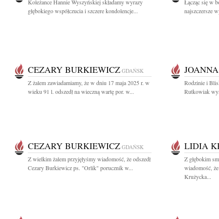
Koleżance Hannie Wyszyńskiej składamy wyrazy
Łącząc się w b
głębokiego współczucia i szczere kondolencje...
najszczersze w
CEZARY BURKIEWICZ
JOANNA
GDAŃSK
Z żalem zawiadamiamy, że w dniu 17 maja 2025 r. w
Rodzinie i Bli
wieku 91 l. odszedł na wieczną wartę por. w...
Rutkowiak wyr
CEZARY BURKIEWICZ
LIDIA 
GDAŃSK
Z wielkim żalem przyjęłyśmy wiadomość, że odszedł
Z głębokim smu
Cezary Burkiewicz ps. "Orlik" porucznik w...
wiadomość, że 
Krużycka...