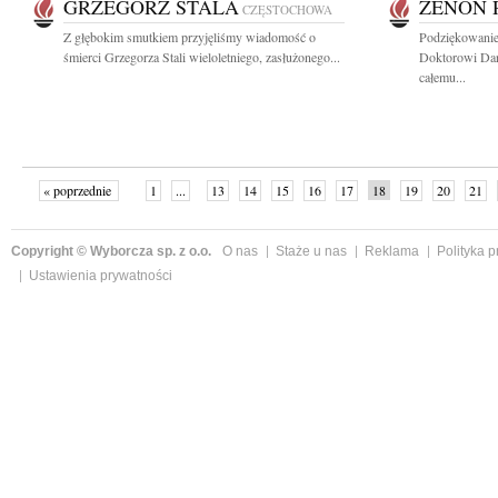
GRZEGORZ STALA
ZENON 
CZĘSTOCHOWA
Z głębokim smutkiem przyjęliśmy wiadomość o
Podziękowanie
śmierci Grzegorza Stali wieloletniego, zasłużonego...
Doktorowi Dar
całemu...
« poprzednie
1
...
13
14
15
16
17
18
19
20
21
»
Copyright © Wyborcza sp. z o.o.
O nas
Staże u nas
Reklama
Polityka 
Ustawienia prywatności