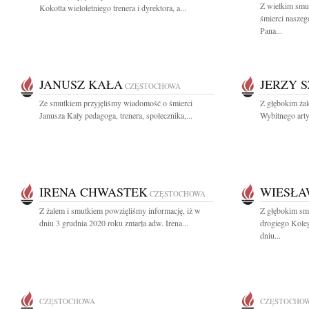
Z wielkim smu
Kokotta wieloletniego trenera i dyrektora, a...
śmierci naszego
Pana...
JANUSZ KAŁA
JERZY 
CZĘSTOCHOWA
Ze smutkiem przyjęliśmy wiadomość o śmierci
Z głębokim ża
Janusza Kały pedagoga, trenera, społecznika,...
Wybitnego arty
IRENA CHWASTEK
WIESŁA
CZĘSTOCHOWA
Z żalem i smutkiem powzięliśmy informację, iż w
Z głębokim sm
dniu 3 grudnia 2020 roku zmarła adw. Irena...
drogiego Kole
dniu...
CZĘSTOCHOWA
CZĘSTOCHO