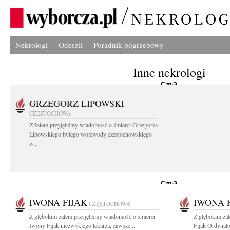
Nekrologi
Odeszli
Poradnik pogrzebowy
Inne nekrologi
GRZEGORZ LIPOWSKI
CZĘSTOCHOWA
Z żalem przyjęliśmy wiadomość o śmierci Grzegorza
Lipowskiego byłego wojewody częstochowskiego
w...
IWONA FIJAK
IWONA 
CZĘSTOCHOWA
Z głębokim żalem przyjęliśmy wiadomość o śmierci
Z głębokim ża
Iwony Fijak niezwykłego lekarza, zawsze...
Fijak Ordynato