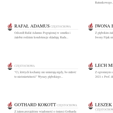
Ratunkowego..
RAFAŁ ADAMUS
IWONA 
CZĘSTOCHOWA
Odszedł Rafał Adamus Pogrążonej w smutku i
Z głębokim ża
żałobie rodzinie kondolencje składają: Rada...
Iwony Fijak ni
LECH M
CZĘSTOCHOWA
"Ci, których kochamy nie umierają nigdy, bo miłość
Z ogromnym sm
to nieśmiertelność" Wyrazy głębokiego...
2021 r. Prof. d
GOTHARD KOKOTT
LESZEK
CZĘSTOCHOWA
CZĘSTOCHO
Z żalem przyjęliśmy wiadomość o śmierci Gotharda