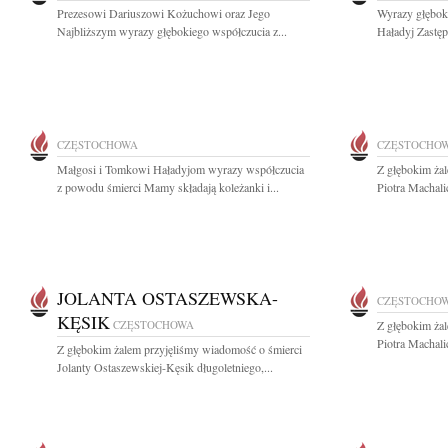
Prezesowi Dariuszowi Kożuchowi oraz Jego
Wyrazy głębok
Najbliższym wyrazy głębokiego współczucia z...
Haładyj Zastęp
CZĘSTOCHOWA
CZĘSTOCHO
Małgosi i Tomkowi Haładyjom wyrazy współczucia
Z głębokim ża
z powodu śmierci Mamy składają koleżanki i...
Piotra Machalic
JOLANTA OSTASZEWSKA-
CZĘSTOCHO
KĘSIK
CZĘSTOCHOWA
Z głębokim ża
Piotra Machalic
Z głębokim żalem przyjęliśmy wiadomość o śmierci
Jolanty Ostaszewskiej-Kęsik długoletniego,...