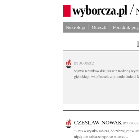
Nekrologi
Odeszli
Poradnik po
BYDGOSZCZ
Sylwii Kramkowskiej wraz z Rodziną wyra
głębokiego współczucia z powodu śmierci 
CZESŁAW NOWAK
BYDGOSZ
"Czas wszystko zabiera, bo zabrać jest w sta
nigdy nie zabierze tego, co w sercu...