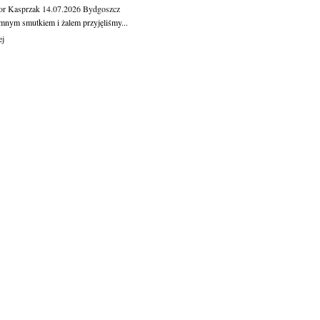
or Kasprzak
14.07.2026
Bydgoszcz
mnym smutkiem i żalem przyjęliśmy...
ej