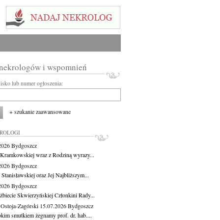
 nekrologów i wspomnień
wisko lub numer ogłoszenia:
+ szukanie zaawansowane
KROLOGI
.2026
Bydgoszcz
 Kramkowskiej wraz z Rodziną wyrazy...
.2026
Bydgoszcz
 Stanisławskiej oraz Jej Najbliższym...
.2026
Bydgoszcz
żbiecie Skwierzyńskiej Członkini Rady...
 Ostoja-Zagórski
15.07.2026
Bydgoszcz
okim smutkiem żegnamy prof. dr. hab....