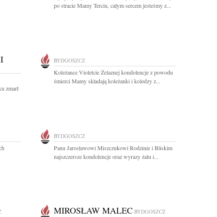
po stracie Mamy Terciu, całym sercem jesteśmy z...
I
BYDGOSZCZ
Koleżance Violetcie Żelaznej kondolencje z powodu
śmierci Mamy składają koleżanki i koledzy z...
ku zmarł
BYDGOSZCZ
ch
Panu Jarosławowi Miszczukowi Rodzinie i Bliskim
najszczersze kondolencje oraz wyrazy żalu i...
MIROSŁAW MALEC
Z
BYDGOSZCZ