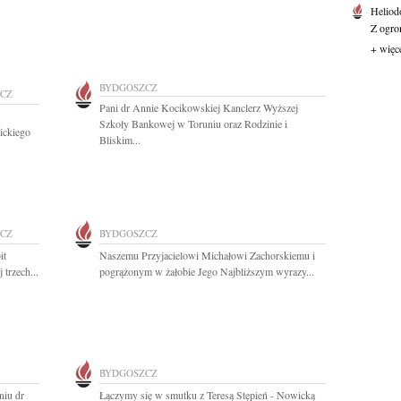
Heliod
Z ogro
+ więc
BYDGOSZCZ
CZ
Pani dr Annie Kocikowskiej Kanclerz Wyższej
Szkoły Bankowej w Toruniu oraz Rodzinie i
ickiego
Bliskim...
CZ
BYDGOSZCZ
it
Naszemu Przyjacielowi Michałowi Zachorskiemu i
 trzech...
pogrążonym w żałobie Jego Najbliższym wyrazy...
BYDGOSZCZ
niu dr
Łączymy się w smutku z Teresą Stępień - Nowicką