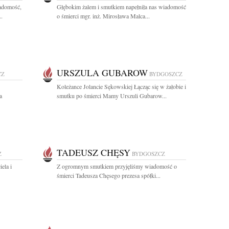
iadomość,
Głębokim żalem i smutkiem napełniła nas wiadomość
..
o śmierci mgr. inż. Mirosława Malca...
URSZULA GUBAROW
CZ
BYDGOSZCZ
Koleżance Jolancie Sękowskiej Łącząc się w żałobie i
a
smutku po śmierci Mamy Urszuli Gubarow...
TADEUSZ CHĘSY
Z
BYDGOSZCZ
ela i
Z ogromnym smutkiem przyjęliśmy wiadomość o
śmierci Tadeusza Chęsego prezesa spółki...