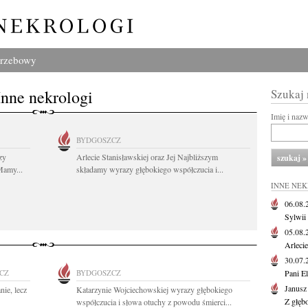
grzebowy
Inne nekrologi
Szukaj
Imię i naz
BYDGOSZCZ
zy
Arlecie Stanisławskiej oraz Jej Najbliższym
Mamy...
składamy wyrazy głębokiego współczucia i...
INNE NE
06.08
Sylwii
05.08
Arlecie
30.07
CZ
BYDGOSZCZ
Pani El
Janusz
nie, lecz
Katarzynie Wojciechowskiej wyrazy głębokiego
Z głęb
współczucia i słowa otuchy z powodu śmierci...