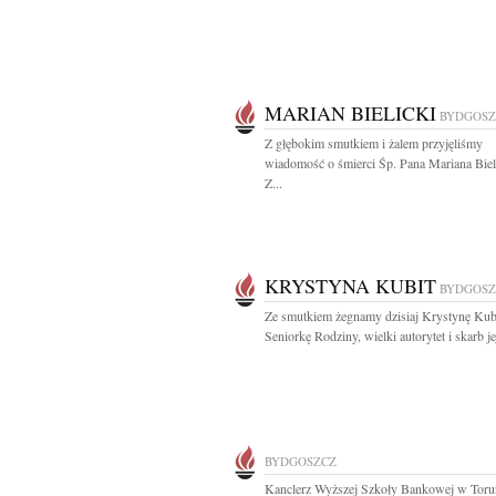
MARIAN BIELICKI
BYDGOSZ
Z głębokim smutkiem i żalem przyjęliśmy
wiadomość o śmierci Śp. Pana Mariana Biel
Z...
KRYSTYNA KUBIT
BYDGOSZ
Ze smutkiem żegnamy dzisiaj Krystynę Kub
Seniorkę Rodziny, wielki autorytet i skarb jej
BYDGOSZCZ
Kanclerz Wyższej Szkoły Bankowej w Toru