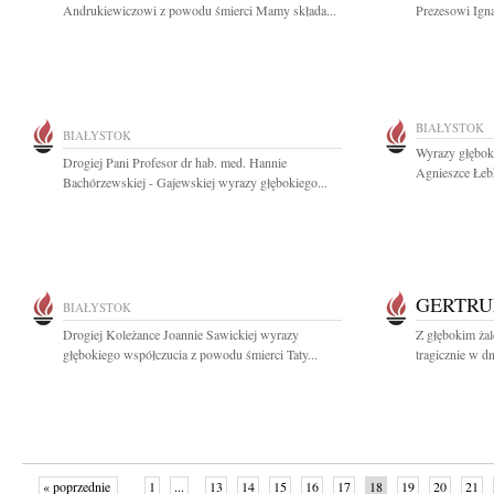
Andrukiewiczowi z powodu śmierci Mamy składa...
Prezesowi Ign
BIAŁYSTOK
BIAŁYSTOK
Wyrazy głęboki
Drogiej Pani Profesor dr hab. med. Hannie
Agnieszce Łebk
Bachórzewskiej - Gajewskiej wyrazy głębokiego...
GERTRU
BIAŁYSTOK
Drogiej Koleżance Joannie Sawickiej wyrazy
Z głębokim ża
głębokiego współczucia z powodu śmierci Taty...
tragicznie w dn
« poprzednie
1
...
13
14
15
16
17
18
19
20
21