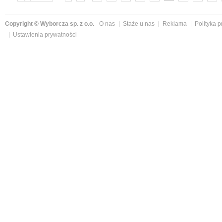
»
Copyright © Wyborcza sp. z o.o.
O nas
Staże u nas
Reklama
Polityka 
Ustawienia prywatności