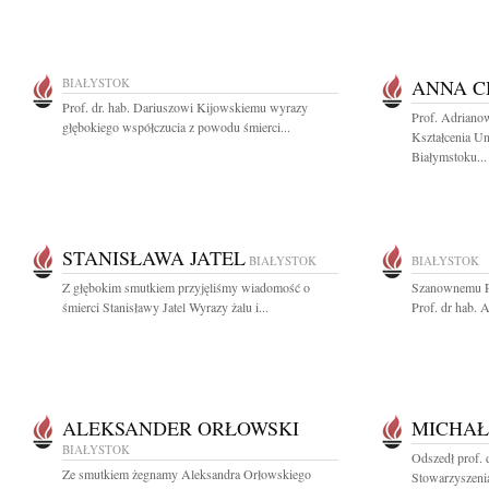
BIAŁYSTOK
ANNA 
Prof. dr. hab. Dariuszowi Kijowskiemu wyrazy
Prof. Adriano
głębokiego współczucia z powodu śmierci...
Kształcenia U
Białymstoku...
STANISŁAWA JATEL
BIAŁYSTOK
BIAŁYSTOK
Z głębokim smutkiem przyjęliśmy wiadomość o
Szanownemu P
śmierci Stanisławy Jatel Wyrazy żalu i...
Prof. dr hab.
ALEKSANDER ORŁOWSKI
MICHAŁ
BIAŁYSTOK
Odszedł prof. 
Ze smutkiem żegnamy Aleksandra Orłowskiego
Stowarzyszenia