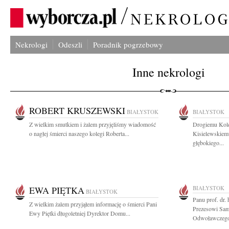
Nekrologi
Odeszli
Poradnik pogrzebowy
Inne nekrologi
ROBERT KRUSZEWSKI
BIAŁYSTOK
BIAŁYSTOK
Z wielkim smutkiem i żalem przyjęliśmy wiadomość
Drogiemu Kole
o nagłej śmierci naszego kolegi Roberta...
Kisielewskiem
głębokiego...
EWA PIĘTKA
BIAŁYSTOK
BIAŁYSTOK
Panu prof. dr.
Z wielkim żalem przyjąłem informację o śmierci Pani
Prezesowi Sa
Ewy Piętki długoletniej Dyrektor Domu...
Odwoławczego