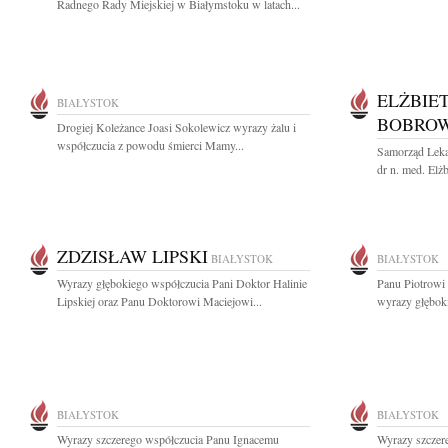
Radnego Rady Miejskiej w Białymstoku w latach...
ELŻBIE
BIAŁYSTOK
BOBRO
Drogiej Koleżance Joasi Sokolewicz wyrazy żalu i
współczucia z powodu śmierci Mamy...
Samorząd Leka
dr n. med. Elż
ZDZISŁAW LIPSKI
BIAŁYSTOK
BIAŁYSTOK
Wyrazy głębokiego współczucia Pani Doktor Halinie
Panu Piotrowi
Lipskiej oraz Panu Doktorowi Maciejowi...
wyrazy głęboki
BIAŁYSTOK
BIAŁYSTOK
Wyrazy szczerego współczucia Panu Ignacemu
Wyrazy szczer