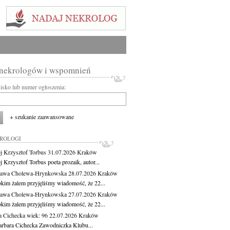
 nekrologów i wspomnień
wisko lub numer ogłoszenia:
+ szukanie zaawansowane
KROLOGI
j Krzysztof Torbus
31.07.2026
Kraków
 Krzysztof Torbus poeta prozaik, autor...
ława Cholewa-Hrynkowska
28.07.2026
Kraków
okim żalem przyjęliśmy wiadomość, że 22...
ława Cholewa-Hrynkowska
27.07.2026
Kraków
okim żalem przyjęliśmy wiadomość, że 22...
a Cichecka
wiek: 96
22.07.2026
Kraków
rbara Cichecka Zawodniczka Klubu...