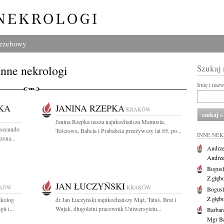
grzebowy
Inne nekrologi
Szukaj
Imię i naz
KA
JANINA RZEPKA
KRAKÓW
Janina Rzepka nasza najukochańsza Mamusia,
 secundo
Teściowa, Babcia i Prababcia przeżywszy lat 85, po...
INNE NE
zona...
Andrze
Andrzej
Bogus
Z głęb
JAN ŁUCZYŃSKI
KÓW
KRAKÓW
Bogus
Z głęb
ekolog
dr Jan Łuczyński najukochańszy Mąż, Tatuś, Brat i
i i...
Wujek, długoletni pracownik Uniwersytetu...
Barbar
Mgr Ba