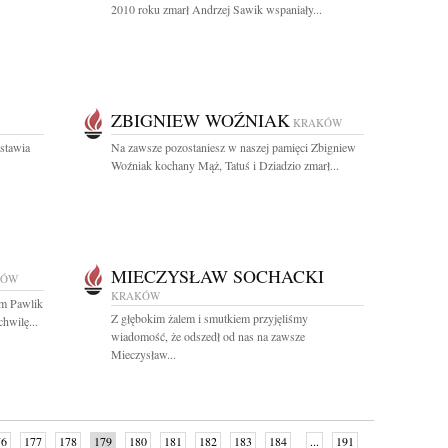
2010 roku zmarł Andrzej Sawik wspaniały...
ZBIGNIEW WOŹNIAK
KRAKÓW
stawia
Na zawsze pozostaniesz w naszej pamięci Zbigniew
Woźniak kochany Mąż, Tatuś i Dziadzio zmarł...
MIECZYSŁAW SOCHACKI
KÓW
KRAKÓW
am Pawlik
Z głębokim żalem i smutkiem przyjęliśmy
hwilę...
wiadomość, że odszedł od nas na zawsze
Mieczysław...
76
177
178
179
180
181
182
183
184
...
191