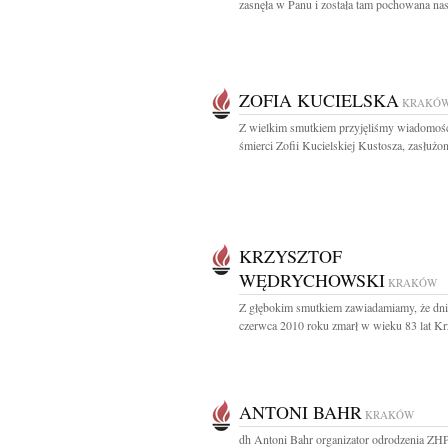
zasnęła w Panu i została tam pochowana nas
ZOFIA KUCIELSKA
KRAKÓ
Z wielkim smutkiem przyjęliśmy wiadomoś
śmierci Zofii Kucielskiej Kustosza, zasłużon
KRZYSZTOF
WĘDRYCHOWSKI
KRAKÓW
Z głębokim smutkiem zawiadamiamy, że dni
czerwca 2010 roku zmarł w wieku 83 lat Krz
ANTONI BAHR
KRAKÓW
dh Antoni Bahr organizator odrodzenia ZH