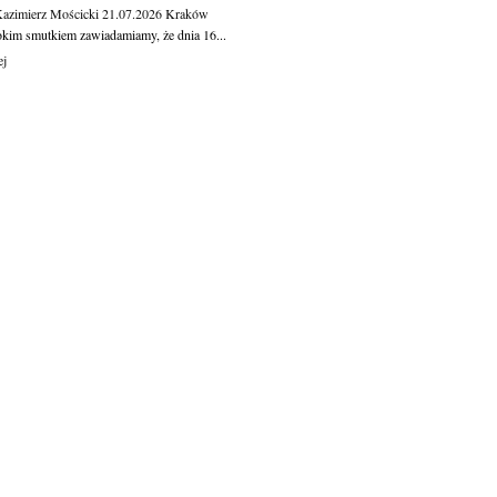
Kazimierz Mościcki
21.07.2026
Kraków
okim smutkiem zawiadamiamy, że dnia 16...
ej