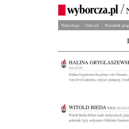
Nekrologi
Odeszli
Poradnik po
HALINA GRYGLASZEWS
KRAKÓW
Halina Gryglaszewska primo voto Niemiec,
voto Dvo k aktorka, reżyser, pedagog. Urod
WITOLD BIEDA
WIEK: 64
KRA
Witold Bieda doktor nauk medycznych, gin
położnik, były ordynator Oddziału Ginekologi