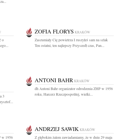
za...
ZOFIA FLORYS
W
KRAKÓW
ć o
Zaszumiały Cię powietrza I ruszyłeś sam na szlak
ego...
Ten ostatni, ten najlepszy Przyszedł czas, Pan...
ANTONI BAHR
KRAKÓW
dh Antoni Bahr organizator odrodzenia ZHP w 1956
roku, Harcerz Rzeczpospolitej, wielki...
a 3
ysztof...
ANDRZEJ SAWIK
KRAKÓW
P w 1956
Z głębokim żalem zawiadamiamy, że w dniu 29 maja