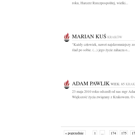
roku, Harcerz Rzeczpospolitej, wielki...
MARIAN KUŚ
KRAKÓW
"Każdy człowiek, nawet najskromniejszy zo
ślad po sobie. (...) jego życie zahacza o...
ADAM PAWLIK
WIEK: 85
KRA
23 maja 2010 roku odszedł od nas mgr Ad
Większość życia związany z Krakowem. O c
« poprzednie
1
...
174
175
1