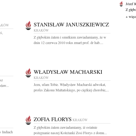
Józef 
Z głęb
+ więc
STANISŁAW JANUSZKIEWICZ
AKÓW
KRAKÓW
ś,
Z głębokim żalem i smutkiem zawiadamiamy, że w
dniu 12 czerwca 2010 roku zmarł prof. dr hab....
WŁADYSŁAW MACHARSKI
KRAKÓW
sz
Jezu, ufam Tobie. Władysław Macharski adwokat,
ław...
profes Zakonu Maltańskiego, po ciężkiej chorobie,...
ZOFIA FLORYS
KRAKÓW
Z głębokim żalem zawiadamiamy, iż ostatnie
w Indiach
pożegnanie naszej Koleżanki Zosi Florys z domu...