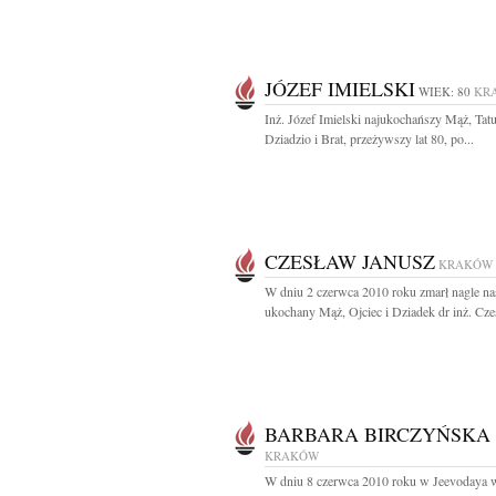
JÓZEF IMIELSKI
WIEK: 80
KR
Inż. Józef Imielski najukochańszy Mąż, Tatu
Dziadzio i Brat, przeżywszy lat 80, po...
CZESŁAW JANUSZ
KRAKÓW
W dniu 2 czerwca 2010 roku zmarł nagle na
ukochany Mąż, Ojciec i Dziadek dr inż. Czes
BARBARA BIRCZYŃSKA
KRAKÓW
W dniu 8 czerwca 2010 roku w Jeevodaya 