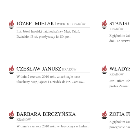
JÓZEF IMIELSKI
STANIS
WIEK: 80
KRAKÓW
KRAKÓW
Inż. Józef Imielski najukochańszy Mąż, Tatuś,
Z głębokim ża
Dziadzio i Brat, przeżywszy lat 80, po...
dniu 12 czerwc
CZESŁAW JANUSZ
WŁADY
KRAKÓW
KRAKÓW
W dniu 2 czerwca 2010 roku zmarł nagle nasz
Jezu, ufam To
ukochany Mąż, Ojciec i Dziadek dr inż. Czesław...
profes Zakonu 
BARBARA BIRCZYŃSKA
ZOFIA 
KRAKÓW
Z głębokim żal
W dniu 8 czerwca 2010 roku w Jeevodaya w Indiach
pożegnanie nas