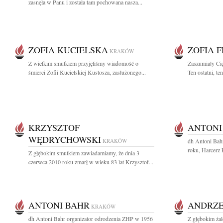
zasnęła w Panu i została tam pochowana nasza...
ZOFIA KUCIELSKA
ZOFIA 
KRAKÓW
Z wielkim smutkiem przyjęliśmy wiadomość o
Zaszumiały Cię
śmierci Zofii Kucielskiej Kustosza, zasłużonego...
Ten ostatni, te
KRZYSZTOF
ANTONI
WĘDRYCHOWSKI
KRAKÓW
dh Antoni Bah
roku, Harcerz R
Z głębokim smutkiem zawiadamiamy, że dnia 3
czerwca 2010 roku zmarł w wieku 83 lat Krzysztof...
ANTONI BAHR
ANDRZE
KRAKÓW
dh Antoni Bahr organizator odrodzenia ZHP w 1956
Z głębokim ża