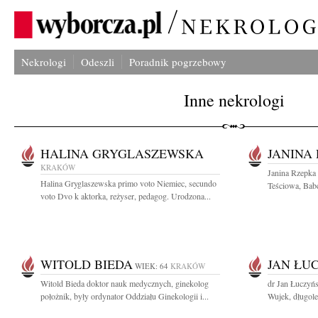
Nekrologi
Odeszli
Poradnik pogrzebowy
Inne nekrologi
HALINA GRYGLASZEWSKA
JANINA
KRAKÓW
Janina Rzepka
Halina Gryglaszewska primo voto Niemiec, secundo
Teściowa, Babc
voto Dvo k aktorka, reżyser, pedagog. Urodzona...
WITOLD BIEDA
JAN ŁU
WIEK: 64
KRAKÓW
Witold Bieda doktor nauk medycznych, ginekolog
dr Jan Łuczyńs
położnik, były ordynator Oddziału Ginekologii i...
Wujek, długole