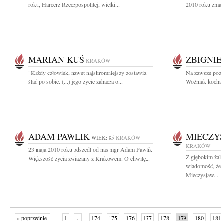
roku, Harcerz Rzeczpospolitej, wielki...
2010 roku zmar
MARIAN KUŚ
ZBIGNI
KRAKÓW
"Każdy człowiek, nawet najskromniejszy zostawia
Na zawsze poz
ślad po sobie. (...) jego życie zahacza o...
Woźniak kochan
ADAM PAWLIK
MIECZY
WIEK: 85
KRAKÓW
KRAKÓW
23 maja 2010 roku odszedł od nas mgr Adam Pawlik
Z głębokim żal
Większość życia związany z Krakowem. O chwilę...
wiadomość, że
Mieczysław...
« poprzednie
1
...
174
175
176
177
178
179
180
181