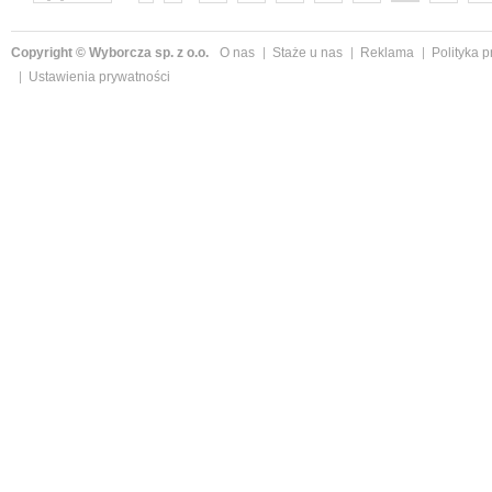
następne »
Copyright © Wyborcza sp. z o.o.
O nas
Staże u nas
Reklama
Polityka 
Ustawienia prywatności