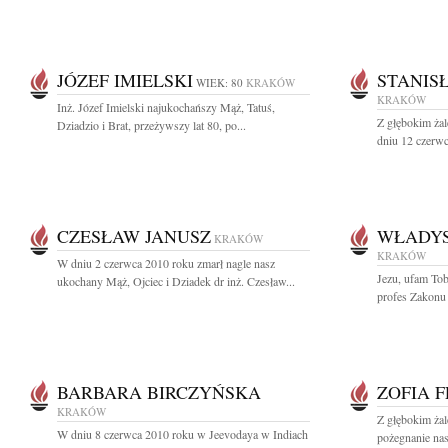
JÓZEF IMIELSKI
STANIS
WIEK: 80
KRAKÓW
KRAKÓW
Inż. Józef Imielski najukochańszy Mąż, Tatuś,
Z głębokim ża
Dziadzio i Brat, przeżywszy lat 80, po...
dniu 12 czerwc
CZESŁAW JANUSZ
WŁADY
KRAKÓW
KRAKÓW
W dniu 2 czerwca 2010 roku zmarł nagle nasz
Jezu, ufam To
ukochany Mąż, Ojciec i Dziadek dr inż. Czesław...
profes Zakonu 
BARBARA BIRCZYŃSKA
ZOFIA 
KRAKÓW
Z głębokim żal
W dniu 8 czerwca 2010 roku w Jeevodaya w Indiach
pożegnanie nas