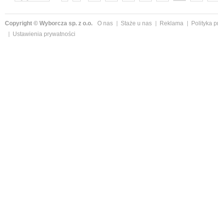
następne »
Copyright © Wyborcza sp. z o.o.
O nas
Staże u nas
Reklama
Polityka 
Ustawienia prywatności