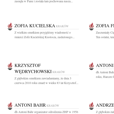
zasnęła w Panu i została tam pochowana nasza...
ZOFIA KUCIELSKA
ZOFIA 
KRAKÓW
Z wielkim smutkiem przyjęliśmy wiadomość o
Zaszumiały Cię
śmierci Zofii Kucielskiej Kustosza, zasłużonego...
Ten ostatni, te
KRZYSZTOF
ANTONI
WĘDRYCHOWSKI
KRAKÓW
dh Antoni Bah
roku, Harcerz R
Z głębokim smutkiem zawiadamiamy, że dnia 3
czerwca 2010 roku zmarł w wieku 83 lat Krzysztof...
ANTONI BAHR
ANDRZE
KRAKÓW
dh Antoni Bahr organizator odrodzenia ZHP w 1956
Z głębokim ża