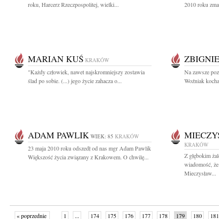
roku, Harcerz Rzeczpospolitej, wielki...
2010 roku zmar
MARIAN KUŚ
ZBIGNI
KRAKÓW
"Każdy człowiek, nawet najskromniejszy zostawia
Na zawsze poz
ślad po sobie. (...) jego życie zahacza o...
Woźniak kochan
ADAM PAWLIK
MIECZY
WIEK: 85
KRAKÓW
KRAKÓW
23 maja 2010 roku odszedł od nas mgr Adam Pawlik
Z głębokim żal
Większość życia związany z Krakowem. O chwilę...
wiadomość, że
Mieczysław...
« poprzednie
1
...
174
175
176
177
178
179
180
181