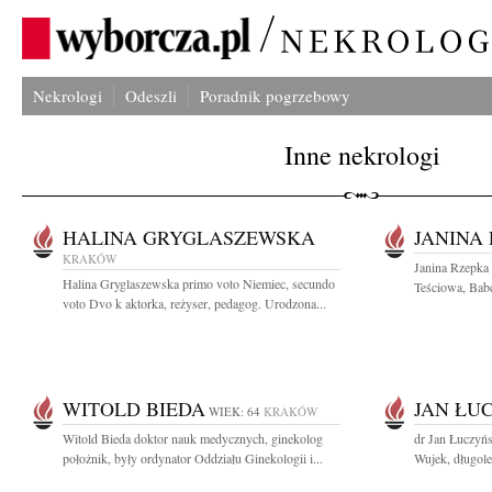
Nekrologi
Odeszli
Poradnik pogrzebowy
Inne nekrologi
HALINA GRYGLASZEWSKA
JANINA
KRAKÓW
Janina Rzepka
Halina Gryglaszewska primo voto Niemiec, secundo
Teściowa, Babc
voto Dvo k aktorka, reżyser, pedagog. Urodzona...
WITOLD BIEDA
JAN ŁU
WIEK: 64
KRAKÓW
Witold Bieda doktor nauk medycznych, ginekolog
dr Jan Łuczyńs
położnik, były ordynator Oddziału Ginekologii i...
Wujek, długole