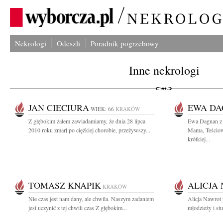
Nekrologi
Odeszli
Poradnik pogrzebowy
Inne nekrologi
JAN CIECIURA
EWA D
WIEK: 66
KRAKÓW
Z głębokim żalem zawiadamiamy, że dnia 28 lipca
Ewa Dagnan z 
2010 roku zmarł po ciężkiej chorobie, przeżywszy...
Mama, Teściowa
krótkiej...
TOMASZ KNAPIK
ALICJA
KRAKÓW
Nie czas jest nam dany, ale chwila. Naszym zadaniem
Alicja Nawrot
jest uczynić z tej chwili czas Z głębokim...
młodzieży i stu