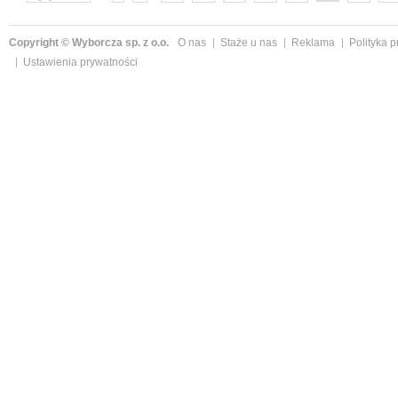
następne »
Copyright © Wyborcza sp. z o.o.
O nas
Staże u nas
Reklama
Polityka 
Ustawienia prywatności