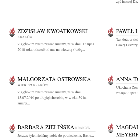
żyć inaczej Ka
ZDZISŁAW KWOATKOWSKI
PAWEŁ 
KRAKÓW
Tak dużo z sieb
Z głębokim żalem zawiadamiamy, że w dniu 15 lipca
Paweł Leszczyń
2010 roku odszedł od nas na wieczną służbę...
MAŁGORZATA OSTROWSKA
ANNA 
WIEK: 59
KRAKÓW
Ukochana Żon
Z głębokim żalem zawiadamiamy, że w dniu
zmarła 9 lipca 
15.07.2010 po długiej chorobie, w wieku 59 lat
zmarła...
BARBARA ZIELIŃSKA
MAGDAL
KRAKÓW
MEYER
Jeszcze tyle mieliśmy sobie do powiedzenia, Basiu...