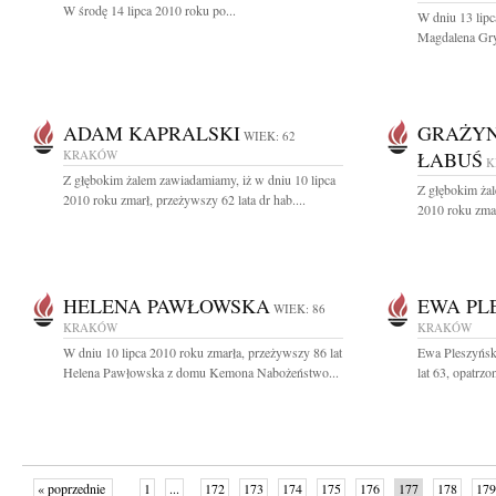
W środę 14 lipca 2010 roku po...
W dniu 13 lipc
Magdalena Gry
ADAM KAPRALSKI
GRAŻY
WIEK: 62
KRAKÓW
ŁABUŚ
K
Z głębokim żalem zawiadamiamy, iż w dniu 10 lipca
Z głębokim żal
2010 roku zmarł, przeżywszy 62 lata dr hab....
2010 roku zma
HELENA PAWŁOWSKA
EWA PL
WIEK: 86
KRAKÓW
KRAKÓW
W dniu 10 lipca 2010 roku zmarła, przeżywszy 86 lat
Ewa Pleszyńsk
Helena Pawłowska z domu Kemona Nabożeństwo...
lat 63, opatrz
« poprzednie
1
...
172
173
174
175
176
177
178
179