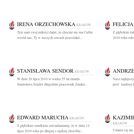
IRENA ORZECHOWSKA
FELICJ
KRAKÓW
Tyle nam swej miłości dałaś, że chociaż nie ma Ciebie
Z głębokim żal
wśród nas, Ty w naszych sercach pozostałaś...
2010 roku odes
STANISŁAWA SENDOR
ANDRZE
KRAKÓW
W dniu 20 lipca 2010 w wieku 55 lat zmarła
Nasz najlepszy
Stanisława Sendor długoletni pracownik Zamku...
prof. Andrzej B
EDWARD MARUCHA
KAZIMI
KRAKÓW
KRAKÓW
Z głębokim smutkiem zawiadamiamy, że w dniu 14
Umiera się nie 
lipca 2010 roku po długiej i ciężkiej chorobie...