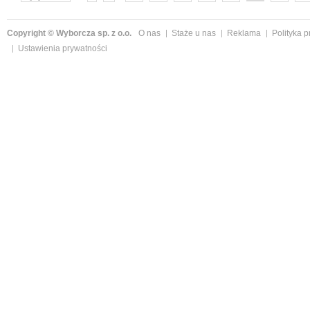
następne »
Copyright © Wyborcza sp. z o.o.
O nas
Staże u nas
Reklama
Polityka 
Ustawienia prywatności