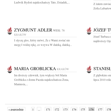
Ludwik Bydoń najukochańszy Tato, Dziadek,...
Z żalem zawiad
Zofia Lubartow
ZYGMUNT ADLER
JÓZEF 
WIEK: 78
KRAKÓW
Józef Turbasa 
I słyszę głos, który mówi, Że z Wami zostać nie
najdroższy Ojci
mogę I widzę rękę, co wzywa W daleką, daleką...
MARIA GROBLICKA
STANIS
KRAKÓW
Im droższy człowiek, tym większy ból Maria
Z głębokim sm
Groblicka z domu Pacuła najukochańsza Żona,
lipca 2010 rok
Mamusia,...
« poprzednie
1
...
171
172
173
174
175
176
177
178