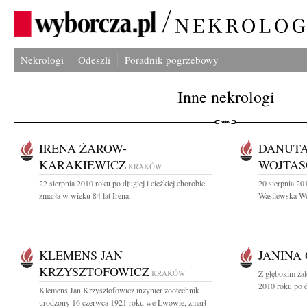
Nekrologi
Odeszli
Poradnik pogrzebowy
Inne nekrologi
IRENA ŻAROW-
DANUTA
KARAKIEWICZ
WOJTA
KRAKÓW
22 sierpnia 2010 roku po długiej i ciężkiej chorobie
20 sierpnia 20
zmarła w wieku 84 lat Irena...
Wasilewska-Wo
KLEMENS JAN
JANINA
KRZYSZTOFOWICZ
KRAKÓW
Z głębokim żal
2010 roku po d
Klemens Jan Krzysztofowicz inżynier zootechnik
urodzony 16 czerwca 1921 roku we Lwowie, zmarł