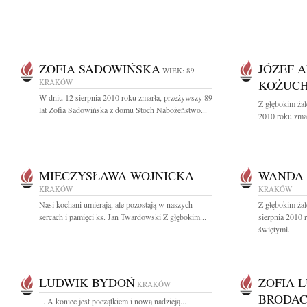
ZOFIA SADOWIŃSKA
JÓZEF 
WIEK: 89
KRAKÓW
KOŻUC
W dniu 12 sierpnia 2010 roku zmarła, przeżywszy 89
Z głębokim żal
lat Zofia Sadowińska z domu Stoch Nabożeństwo...
2010 roku zmar
MIECZYSŁAWA WOJNICKA
WANDA 
KRAKÓW
KRAKÓW
Nasi kochani umierają, ale pozostają w naszych
Z głębokim ża
sercach i pamięci ks. Jan Twardowski Z głębokim...
sierpnia 2010 
świętymi...
LUDWIK BYDOŃ
ZOFIA 
KRAKÓW
BRODA
... A koniec jest początkiem i nową nadzieją...