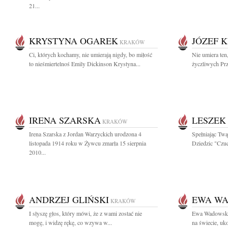
21...
KRYSTYNA OGAREK
JÓZEF 
KRAKÓW
Ci, których kochamy, nie umierają nigdy, bo miłość
Nie umiera ten
to nieśmiertelnoś Emily Dickinson Krystyna...
życzliwych Prz
IRENA SZARSKA
LESZEK
KRAKÓW
Irena Szarska z Jordan Warzyckich urodzona 4
Spełniając Twą
listopada 1914 roku w Żywcu zmarła 15 sierpnia
Dziedzic "Czuc
2010...
ANDRZEJ GLIŃSKI
EWA W
KRAKÓW
I słyszę głos, który mówi, że z wami zostać nie
Ewa Wadowska
mogę, i widzę rękę, co wzywa w...
na świecie, uk