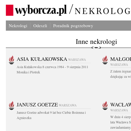
Nekrologi
Odeszli
Poradnik pogrzebowy
Inne nekrologi
ASIA KUŁAKOWSKA
MAŁGOR
WARSZAWA
WARSZAWA
Asia Kułakowska 8 czerwca 1984 - 9 sierpnia 2011
Z żalem żegnam
Monika i Piotrek
dziękując za w
JANUSZ GOETZE
WACŁAW
WARSZAWA
WARSZAWA
Janusz Goetze adwokat 9 lat bez Ciebie Bożenna i
W dniu 4 sier
Agnieszka
lata Wacława 
zawiadamiamy.