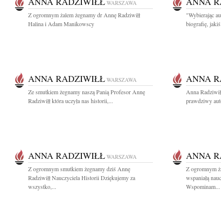
ANNA RADZIWIŁŁ
ANNA R
WARSZAWA
Z ogromnym żalem żegnamy dr Annę Radziwiłł
"Wybierając au
Halina i Adam Manikowscy
biografię, jaki
ANNA RADZIWIŁŁ
ANNA R
WARSZAWA
Ze smutkiem żegnamy naszą Panią Profesor Annę
Anna Radziwił
Radziwiłł która uczyła nas historii,...
prawdziwy auto
ANNA RADZIWIŁŁ
ANNA R
WARSZAWA
Z ogromnym smutkiem żegnamy dziś Annę
Z ogromnym ża
Radziwiłł Nauczyciela Historii Dziękujemy za
wspaniałą nauc
wszystko,...
Wspominam...