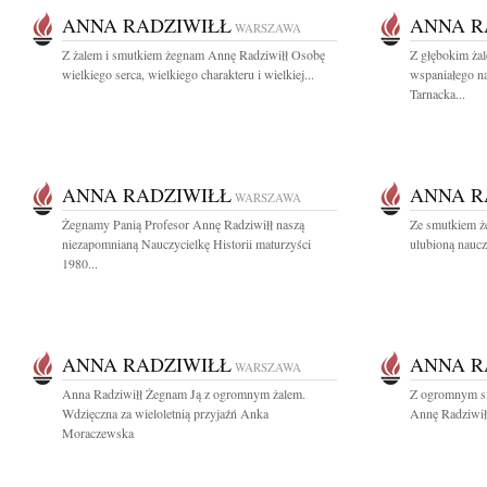
ANNA RADZIWIŁŁ
ANNA R
WARSZAWA
Z żalem i smutkiem żegnam Annę Radziwiłł Osobę
Z głębokim ża
wielkiego serca, wielkiego charakteru i wielkiej...
wspaniałego n
Tarnacka...
ANNA RADZIWIŁŁ
ANNA R
WARSZAWA
Żegnamy Panią Profesor Annę Radziwiłł naszą
Ze smutkiem ż
niezapomnianą Nauczycielkę Historii maturzyści
ulubioną nauczy
1980...
ANNA RADZIWIŁŁ
ANNA R
WARSZAWA
Anna Radziwiłł Żegnam Ją z ogromnym żalem.
Z ogromnym sm
Wdzięczna za wieloletnią przyjaźń Anka
Annę Radziwiłł
Moraczewska