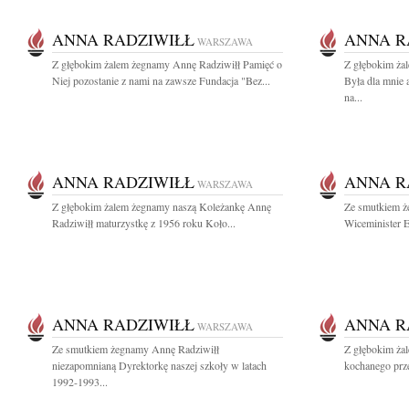
ANNA RADZIWIŁŁ
ANNA R
WARSZAWA
Z głębokim żalem żegnamy Annę Radziwiłł Pamięć o
Z głębokim ża
Niej pozostanie z nami na zawsze Fundacja "Bez...
Była dla mnie 
na...
ANNA RADZIWIŁŁ
ANNA R
WARSZAWA
Z głębokim żalem żegnamy naszą Koleżankę Annę
Ze smutkiem ż
Radziwiłł maturzystkę z 1956 roku Koło...
Wiceminister E
ANNA RADZIWIŁŁ
ANNA R
WARSZAWA
Ze smutkiem żegnamy Annę Radziwiłł
Z głębokim ża
niezapomnianą Dyrektorkę naszej szkoły w latach
kochanego przez
1992-1993...