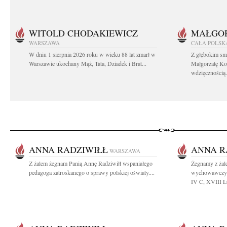
WITOLD CHODAKIEWICZ
MAŁGOR
WARSZAWA
CAŁA POLSK
W dniu 1 sierpnia 2026 roku w wieku 88 lat zmarł w
Z głębokim sm
Warszawie ukochany Mąż, Tata, Dziadek i Brat...
Małgorzatę Ko
wdzięcznością.
ANNA RADZIWIŁŁ
ANNA R
WARSZAWA
Z żalem żegnam Panią Annę Radziwiłł wspaniałego
Żegnamy z żal
pedagoga zatroskanego o sprawy polskiej oświaty....
wychowawczyni
IV C, XVIII LO