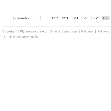
« poprzednie
1
...
1752
1753
1754
1755
1756
1757
następne »
Copyright © Wyborcza sp. z o.o.
O nas
Staże u nas
Reklama
Polityka 
Ustawienia prywatności