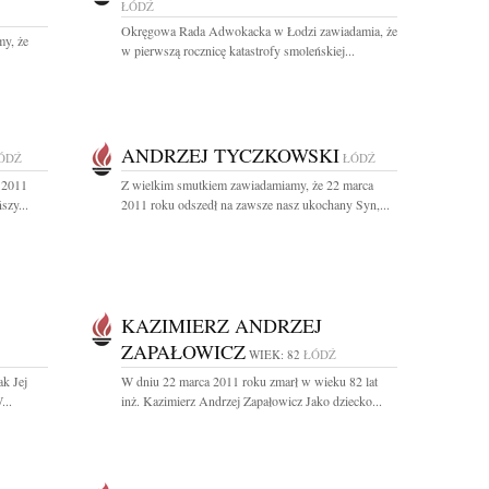
ŁÓDŹ
Okręgowa Rada Adwokacka w Łodzi zawiadamia, że
y, że
w pierwszą rocznicę katastrofy smoleńskiej...
ANDRZEJ TYCZKOWSKI
ÓDŹ
ŁÓDŹ
 2011
Z wielkim smutkiem zawiadamiamy, że 22 marca
szy...
2011 roku odszedł na zawsze nasz ukochany Syn,...
KAZIMIERZ ANDRZEJ
ZAPAŁOWICZ
WIEK: 82
ŁÓDŹ
ak Jej
W dniu 22 marca 2011 roku zmarł w wieku 82 lat
...
inż. Kazimierz Andrzej Zapałowicz Jako dziecko...