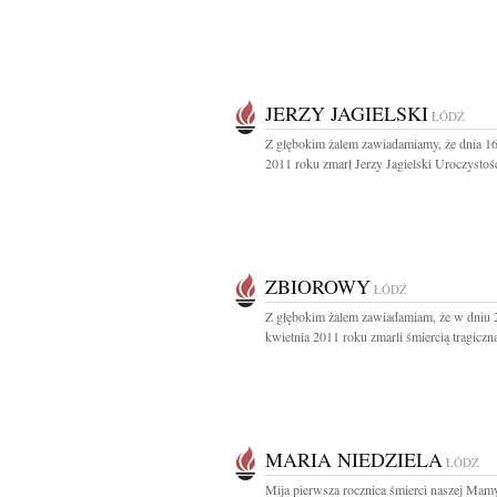
JERZY JAGIELSKI
ŁÓDŹ
Z głębokim żalem zawiadamiamy, że dnia 16
2011 roku zmarł Jerzy Jagielski Uroczystośc
ZBIOROWY
ŁÓDŹ
Z głębokim żalem zawiadamiam, że w dniu 
kwietnia 2011 roku zmarli śmiercią tragiczną
MARIA NIEDZIELA
ŁÓDŹ
Mija pierwsza rocznica śmierci naszej Mam