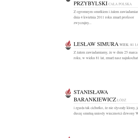
PRZYBYLSKI
CAŁA POLSKA
Z ogromnym smutkiem i żalem zawiadamiam
dnia 4 kwietnia 2011 roku zmarł profesor
zwyczajny...
LESŁAW SIMURA
WIEK: 81
Ł
Z żalem zawiadamiamy, że w dniu 25 marca
roku, w wieku 81 lat, zmarł nasz najukochań
STANISŁAWA
BARANKIEWICZ
ŁÓDŹ
i zgasła tak cichutko, że nie słyszały klony, j
duszę smutną uniosły wieczności dzwony W