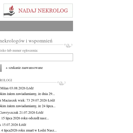
 nekrologów i wspomnień
wisko lub numer ogłoszenia:
+ szukanie zaawansowane
KROLOGI
 Milan
03.08.2026
Łódź
okim żalem zawiadamiamy, że dnia 29...
z Maciaszek
wiek: 73
29.07.2026
Łódź
okim żalem zawiadamiamy, że 24 lipca...
Gawryszczak
21.07.2026
Łódź
15 lipca 2026 roku odszedł nasz...
k
15.07.2026
Łódź
 4 lipca2026 roku zmarł w Łodzi Nasz...