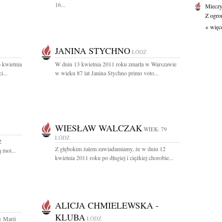
16...
Mieczy
Z ogro
+ więc
JANINA STYCHNO
ŁÓDŹ
 kwietnia
W dniu 13 kwietnia 2011 roku zmarła w Warszawie
i...
w wieku 87 lat Janina Stychno primo voto...
WIESŁAW WALCZAK
WIEK: 79
ŁÓDŹ
2
Z głębokim żalem zawiadamiamy, że w dniu 12
 moi...
kwietnia 2011 roku po długiej i ciężkiej chorobie...
ALICJA CHMIELEWSKA -
KLUBA
y Marii
ŁÓDŹ