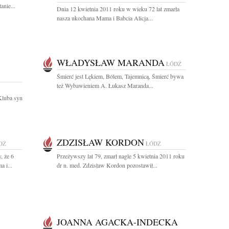
anie...
Dnia 12 kwietnia 2011 roku w wieku 72 lat zmarła
nasza ukochana Mama i Babcia Alicja...
WŁADYSŁAW MARANDA
ŁÓDŹ
Śmierć jest Lękiem, Bólem, Tajemnicą, Śmierć bywa
też Wybawieniem A. Łukasz Maranda...
Kluba syn
ZDZISŁAW KORDON
DŹ
ŁÓDŹ
, że 6
Przeżywszy lat 79, zmarł nagle 5 kwietnia 2011 roku
 i...
dr n. med. Zdzisław Kordon pozostawił...
JOANNA AGACKA-INDECKA