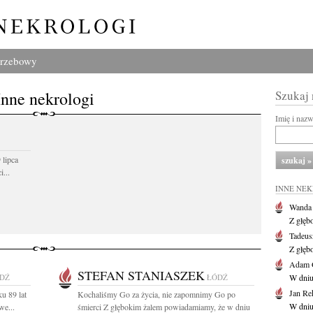
grzebowy
Inne nekrologi
Szukaj
Imię i naz
 lipca
...
INNE NE
Wanda
Z głęb
Tadeus
Z głęb
Adam 
STEFAN STANIASZEK
DŹ
ŁÓDŹ
W dniu 
Jan Re
u 89 lat
Kochaliśmy Go za życia, nie zapomnimy Go po
W dniu
we...
śmierci Z głębokim żalem powiadamiamy, że w dniu