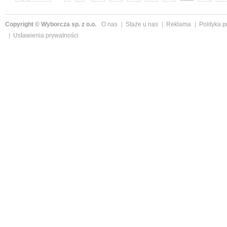
następne »
Copyright © Wyborcza sp. z o.o.
O nas
Staże u nas
Reklama
Polityka 
Ustawienia prywatności