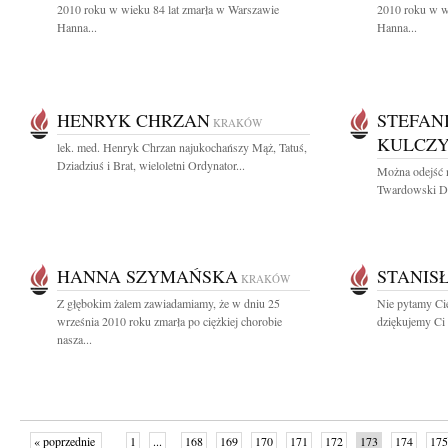
2010 roku w wieku 84 lat zmarła w Warszawie
2010 roku w w
Hanna...
Hanna...
HENRYK CHRZAN
STEFAN
KRAKÓW
KULCZ
lek. med. Henryk Chrzan najukochańszy Mąż, Tatuś,
Dziadziuś i Brat, wieloletni Ordynator...
Można odejść n
Twardowski Dn
HANNA SZYMAŃSKA
STANIS
KRAKÓW
Z głębokim żalem zawiadamiamy, że w dniu 25
Nie pytamy Cię
września 2010 roku zmarła po ciężkiej chorobie
dziękujemy Ci 
nasza...
« poprzednie
1
...
168
169
170
171
172
173
174
175