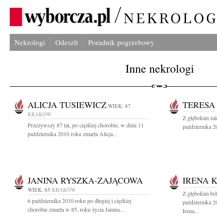
Nekrologi
Odeszli
Poradnik pogrzebowy
Inne nekrologi
ALICJA TUSIEWICZ
TERESA
WIEK: 87
KRAKÓW
Z głębokim ża
Przeżywszy 87 lat, po ciężkiej chorobie, w dniu 11
października 2
października 2010 roku zmarła Alicja...
JANINA RYSZKA-ZAJĄCOWA
IRENA 
WIEK: 85
KRAKÓW
Z głębokim bó
6 października 2010 roku po długiej i ciężkiej
października 2
chorobie zmarła w 85. roku życia Janina...
Irena...