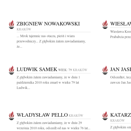
ZBIGNIEW NOWAKOWSKI
WIESŁA
KRAKÓW
Wiesława Krem
... Mrok tajemnic nas otacza, pieśń i wiara
Prababcia przeż
przewodniczy... Z głębokim żalem zawiadamiamy,
że...
LUDWIK SAMEK
JAN JAS
WIEK: 79
KRAKÓW
Z głębokim żalem zawiadamiamy, że w dniu 1
Odszedłeś, lec
października 2010 roku zmarł w wieku 79 lat
zawsze Jan Jas
Ludwik...
WŁADYSŁAW PELLO
KATARZ
KRAKÓW
KRAKÓW
Z głębokim żalem zawiadamiamy, że w dniu 29
Z głębokim sm
września 2010 roku, odszedł od nas w wieku 76 lat...