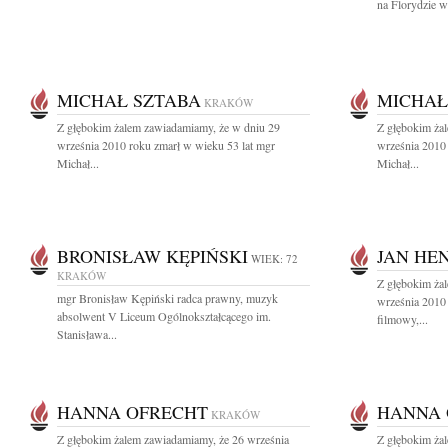
na Florydzie w
MICHAŁ SZTABA
MICHAŁ
KRAKÓW
Z głębokim żalem zawiadamiamy, że w dniu 29
Z głębokim ża
września 2010 roku zmarł w wieku 53 lat mgr
września 2010 
Michał...
Michał...
BRONISŁAW KĘPIŃSKI
JAN HE
WIEK: 72
KRAKÓW
Z głębokim ża
mgr Bronisław Kępiński radca prawny, muzyk
września 2010
absolwent V Liceum Ogólnokształcącego im.
filmowy,...
Stanisława...
HANNA OFRECHT
HANNA 
KRAKÓW
Z głębokim żalem zawiadamiamy, że 26 września
Z głębokim ża