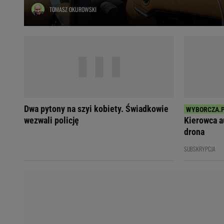
TOMASZ OKUROWSKI
Ładowanie samochodu elektrycznego
Filtr cząstek stałych
Brzydki zapach w samochodzie
Numer Vin
Ogłoszenia motoryzacyjne
Waluty
Komunikaty
Opel Meriva
Dwa pytony na szyi kobiety. Świadkowie
Toyota Auris
wezwali policję
Kierowca a
Toyota Avensis
drona
Jeep Grand Cherokee
SUBSKRYPCJA
POPULARNE TEMATY
Liga Mistrzów
Legia Warszawa
Liga Europy
Paszport Covidowy
Piłka Nożna
Wczasy w górach