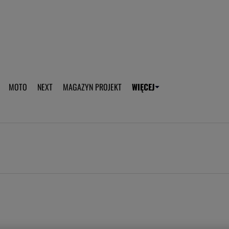
aplikację Gazeta - Android
Pobierz aplikację Gazeta -
MOTO
NEXT
MAGAZYN PROJEKT
WIĘCEJ
T
PLOTEK
SPORT.PL
HOROSKOPY
WEEKEND
TOK FM
WYBORC
ROZRYWKA
ŻYCIE I STYL
Gwiazdy Mundialu
Fryzury
Plotek
Makijaż
Gry online
Magia - Ciekawo
Historie
Wiadomości - 
WAGs
Sposób na za d
Anna Lewandowska
Gorączka u dzi