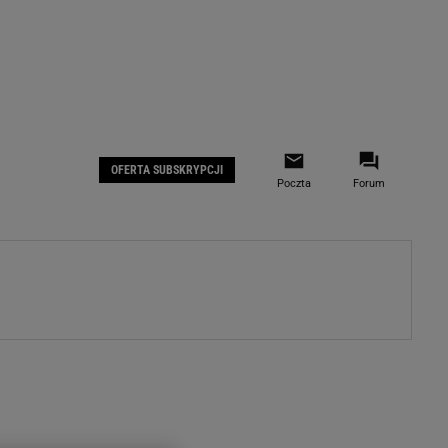
 IOS
Gazeta.pl na Facebooku
OFERTA SUBSKRYPCJI
Poczta
Forum
ZA
WYDARZENIA GOSPODARCZE
LOKALNE
Białystok
Bielsko-Biała
stki
Bydgoszcz
moda
Częstochowa
uże buty
Gorzów Wielkopolski
ecka
Katowice