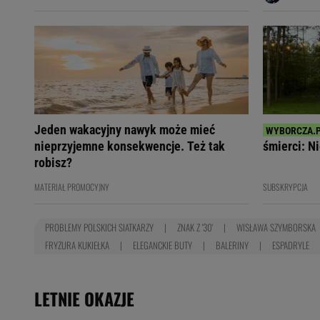
Jeden wakacyjny nawyk może mieć
nieprzyjemne konsekwencje. Też tak
śmierci: Ni
robisz?
MATERIAŁ PROMOCYJNY
SUBSKRYPCJA
PROBLEMY POLSKICH SIATKARZY
ZNAK Z '30'
WISŁAWA SZYMBORSKA
FRYZURA KUKIEŁKA
ELEGANCKIE BUTY
BALERINY
ESPADRYLE
LETNIE OKAZJE