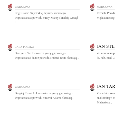
WARSZAWA
WARSZAWA
Bogusławie Gajewskiej wyrazy szczerego
Elżbieta Prze
współczucia z powodu straty Mamy składają Zarząd
Męża a naszego
i...
JAN ST
CAŁA POLSKA
Grażynce Sienkiewicz wyrazy głębokiego
Ze smutkiem pr
współczucia i żalu z powodu śmierci Brata składają...
dr. hab. med. J
JAN TA
WARSZAWA
Drogiej Elżusi Łukaszewicz wyrazy głębokiego
Z wielkim smu
współczucia z powodu śmierci Adama składają...
znakomitego m
Malarstwa...