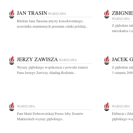
JAN TRASIN
ZBIGNI
WARSZAWA
WARSZAWA
Bliskim Jana Tarasina artysty konsekwentnego,
Z głębokim ża
uczestnika znamiennych przemian sztuki polskiej...
mieszkańca i c
JERZY ZAWISZA
JACEK 
WARSZAWA
Wyrazy głębokiego współczucia z powodu śmierci
Z głębokim ża
Pana Jerzego Zawiszy składają Rodzinie...
3 sierpnia 200
WARSZAWA
WARSZAWA
Pani Marii Dobrowolskiej Prezes Izby Domów
Elżbiecie i Z
Maklerskich wyrazy głębokiego...
głębokiego wsp