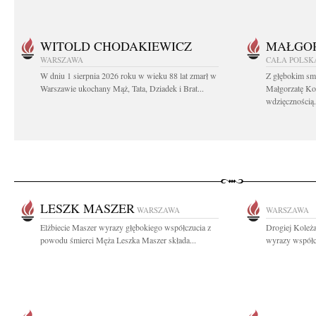
WITOLD CHODAKIEWICZ
MAŁGOR
WARSZAWA
CAŁA POLSK
W dniu 1 sierpnia 2026 roku w wieku 88 lat zmarł w
Z głębokim sm
Warszawie ukochany Mąż, Tata, Dziadek i Brat...
Małgorzatę Ko
wdzięcznością.
LESZK MASZER
WARSZAWA
WARSZAWA
Elżbiecie Maszer wyrazy głębokiego współczucia z
Drogiej Koleża
powodu śmierci Męża Leszka Maszer składa...
wyrazy współcz