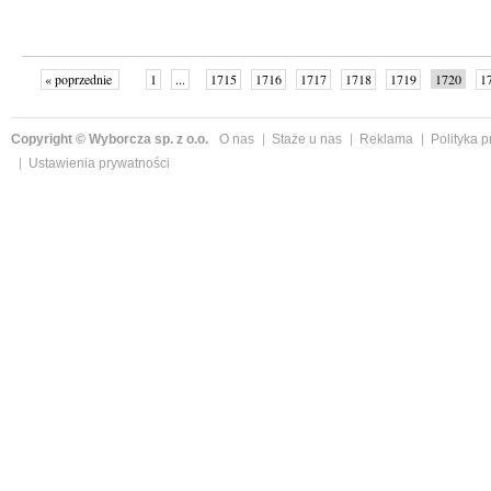
« poprzednie
1
...
1715
1716
1717
1718
1719
1720
1
...
1761
następne »
Copyright © Wyborcza sp. z o.o.
O nas
Staże u nas
Reklama
Polityka 
Ustawienia prywatności