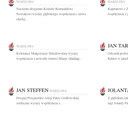
WARSZAWA
WARSZAWA
Naszemu drogiemu Koledze Romualdowi
Kajetanowi z 
Nowakowi wyrazy głębokiego współczucia i słowa
współczucia z 
otuchy...
JAN TA
WARSZAWA
Koleżance Małgorzacie Skłodowskiej wyrazy
Odszedł profeso
współczucia z powodu śmierci Mamy składają...
Rektor w latac
JAN STEFFEN
JOLANT
WARSZAWA
Drogiej Przyjaciółce Alicji Patey-Grabowskiej
Z głębokim ża
serdeczne wyrazy współczucia z...
mgr Jolanty Pie