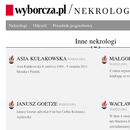
Nekrologi
Odeszli
Poradnik pogrzebowy
Inne nekrologi
ASIA KUŁAKOWSKA
MAŁGOR
WARSZAWA
WARSZAWA
Asia Kułakowska 8 czerwca 1984 - 9 sierpnia 2011
Z żalem żegnam
Monika i Piotrek
dziękując za w
JANUSZ GOETZE
WACŁAW
WARSZAWA
WARSZAWA
Janusz Goetze adwokat 9 lat bez Ciebie Bożenna i
W dniu 4 sier
Agnieszka
lata Wacława 
zawiadamiamy.