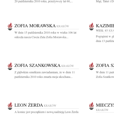
20 października 2010 roku, przeżywszy lat 60,...
Mąż, Tatuś i Dz
ZOFIA MORAWSKA
KAZIMI
KRAKÓW
WIEK: 85
KR
W dniu 15 października 2010 roku w wieku 106 lat
Pogrążeni w g
odeszła nasza Ciocia Zula Zofia Morawska...
dnia 13 paździ
ZOFIA SZANKOWSKA
ZOFIA 
KRAKÓW
Z głębokim smutkiem zawiadamiam, że w dniu 11
W dniu 11 paźd
października 2010 roku zmarła moja ukochana...
Zofia Szańkows
LEON ŻERDA
MIECZY
KRAKÓW
KRAKÓW
A koniec jest początkiem i nową nadzieją Leon Żerda