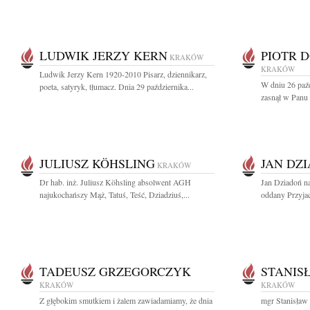
LUDWIK JERZY KERN
PIOTR 
KRAKÓW
KRAKÓW
Ludwik Jerzy Kern 1920-2010 Pisarz, dziennikarz,
W dniu 26 paźd
poeta, satyryk, tłumacz. Dnia 29 października...
zasnął w Panu 
JULIUSZ KÖHSLING
JAN DZ
KRAKÓW
Dr hab. inż. Juliusz Köhsling absolwent AGH
Jan Dziadoń na
najukochańszy Mąż, Tatuś, Teść, Dziadziuś,...
oddany Przyjaci
TADEUSZ GRZEGORCZYK
STANIS
KRAKÓW
KRAKÓW
Z głębokim smutkiem i żalem zawiadamiamy, że dnia
mgr Stanisław