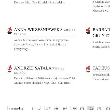
Z wielkim żal
Kochany Mąż, Tata, Dziadek i Pradziadek...
października 2
Mieczysław...
ANNA WRZEŚNIEWSKA
BARBAR
WIEK: 97
KRAKÓW
GRUNT
Anna z Miedniaków Wrześniewska mgr prawa
Z wielkim smu
ukochana Matka, Babcia, Prababcia i Siostra,
zmarła nasza w
przeżywszy...
ANDRZEJ SATAŁA
TADEUSZ
WIEK: 62
KRAKÓW
10 październik
Dnia 9 października 2010 roku zmarł w wieku 62 lat
Ciesielski koc
Andrzej Satała ukochany Mąż, Tatuś, Syn, Brat...
« poprzednie
1
...
167
168
169
170
171
172
173
174