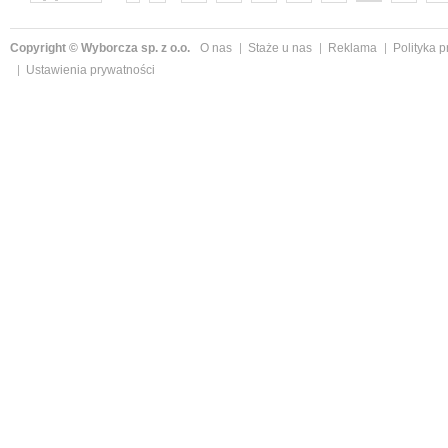
następne »
Copyright © Wyborcza sp. z o.o.
O nas
Staże u nas
Reklama
Polityka 
Ustawienia prywatności