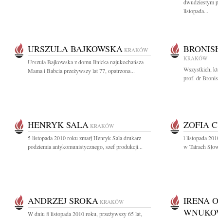
dwudziestym p
listopada...
URSZULA BAJKOWSKA
BRONIS
KRAKÓW
KRAKÓW
Urszula Bajkowska z domu Ilnicka najukochańsza
Wszystkich, kt
Mama i Babcia przeżywszy lat 77, opatrzona...
prof. dr Broni
HENRYK SALA
ZOFIA 
KRAKÓW
5 listopada 2010 roku zmarł Henryk Sala drukarz
l listopada 20
podziemia antykomunistycznego, szef produkcji...
w Tatrach Słow
ANDRZEJ SROKA
IRENA 
KRAKÓW
WNUKO
W dniu 8 listopada 2010 roku, przeżywszy 65 lat,