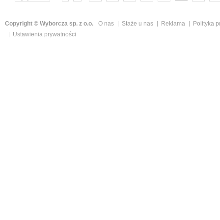
następne »
Copyright © Wyborcza sp. z o.o.
O nas
Staże u nas
Reklama
Polityka 
Ustawienia prywatności