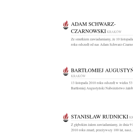
ADAM SCHWARZ-
CZARNOWSKI
KRAKÓW
Ze smutkiem zawiadamiamy, że 10 listopad
roku odszedł od nas Adam Schwarz-Czarno
BARTŁOMIEJ AUGUSTYŃ
KRAKÓW
13 listopada 2010 roku odszedł w wieku 53 
Bartłomiej Augustyński Nabożeństwo żałobn
STANISŁAW RUDNICKI
K
Z głębokim żalem zawiadamiamy, że dnia 9 
2010 roku zmarł, przeżywszy 100 lat, nasz..