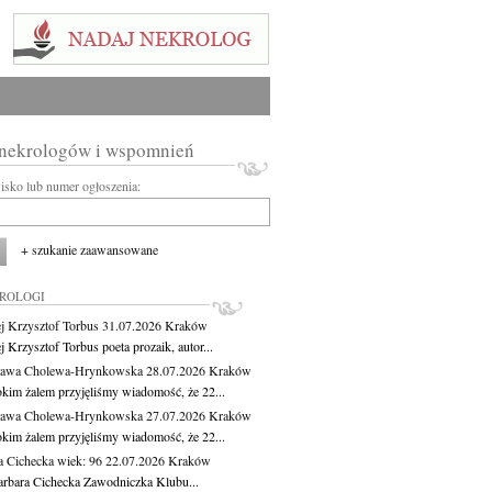
 nekrologów i wspomnień
wisko lub numer ogłoszenia:
+ szukanie zaawansowane
KROLOGI
j Krzysztof Torbus
31.07.2026
Kraków
 Krzysztof Torbus poeta prozaik, autor...
ława Cholewa-Hrynkowska
28.07.2026
Kraków
okim żalem przyjęliśmy wiadomość, że 22...
ława Cholewa-Hrynkowska
27.07.2026
Kraków
okim żalem przyjęliśmy wiadomość, że 22...
a Cichecka
wiek: 96
22.07.2026
Kraków
rbara Cichecka Zawodniczka Klubu...