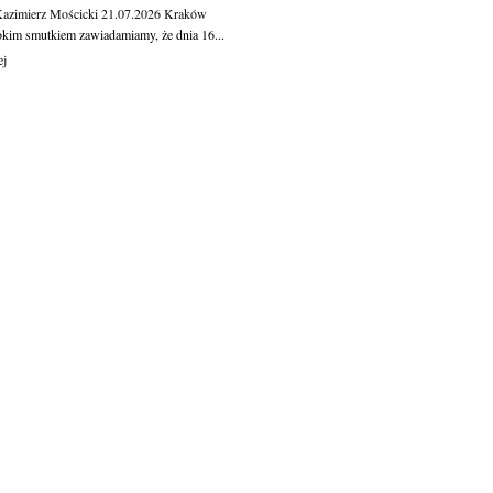
Kazimierz Mościcki
21.07.2026
Kraków
okim smutkiem zawiadamiamy, że dnia 16...
ej