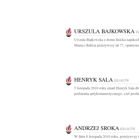
URSZULA BAJKOWSKA
K
Urszula Bajkowska z domu Ilnicka najukoc
Mama i Babcia przeżywszy lat 77, opatrzona
HENRYK SALA
KRAKÓW
5 listopada 2010 roku zmarł Henryk Sala dr
podziemia antykomunistycznego, szef produk
ANDRZEJ SROKA
KRAKÓW
W dniu 8 listopada 2010 roku, przeżywszy 6