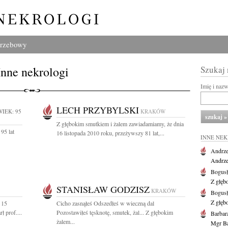
grzebowy
Inne nekrologi
Szukaj
Imię i naz
LECH PRZYBYLSKI
WIEK: 95
KRAKÓW
Z głębokim smutkiem i żalem zawiadamiamy, że dnia
95 lat
16 listopada 2010 roku, przeżywszy 81 lat,...
INNE NE
Andrze
Andrzej
Bogus
Z głęb
STANISŁAW GODZISZ
KRAKÓW
Bogus
Z głęb
 15
Cicho zasnąłeś Odszedłeś w wieczną dal
ł prof....
Pozostawiłeś tęsknotę, smutek, żal... Z głębokim
Barbar
żalem...
Mgr Ba