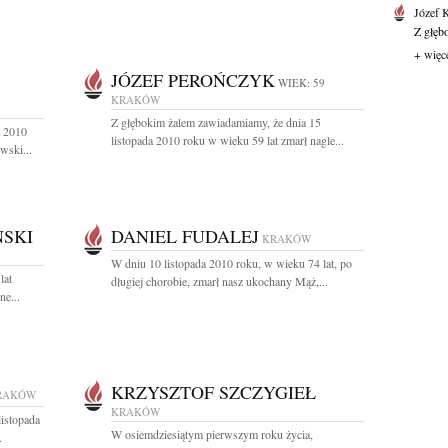
Józef 
Z głęb
+ więc
JÓZEF PEROŃCZYK
WIEK: 59
KRAKÓW
Z głębokim żalem zawiadamiamy, że dnia 15
a 2010
listopada 2010 roku w wieku 59 lat zmarł nagle...
wski...
SKI
DANIEL FUDALEJ
KRAKÓW
W dniu 10 listopada 2010 roku, w wieku 74 lat, po
lat
długiej chorobie, zmarł nasz ukochany Mąż,...
e...
KRZYSZTOF SZCZYGIEŁ
RAKÓW
KRAKÓW
listopada
W osiemdziesiątym pierwszym roku życia,
.