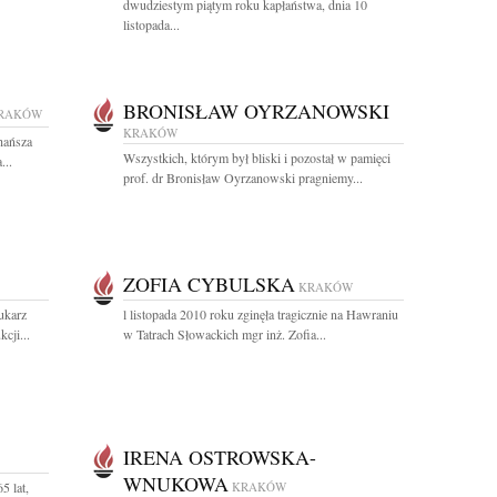
dwudziestym piątym roku kapłaństwa, dnia 10
listopada...
BRONISŁAW OYRZANOWSKI
RAKÓW
KRAKÓW
hańsza
Wszystkich, którym był bliski i pozostał w pamięci
...
prof. dr Bronisław Oyrzanowski pragniemy...
ZOFIA CYBULSKA
KRAKÓW
ukarz
l listopada 2010 roku zginęła tragicznie na Hawraniu
cji...
w Tatrach Słowackich mgr inż. Zofia...
IRENA OSTROWSKA-
WNUKOWA
5 lat,
KRAKÓW