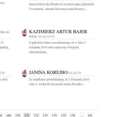
zy...
Irena Ostrowska-Wnukowa wychowanka gdyńskich
Urszulanek, członek Stowarzyszenia Pisarzy...
KAZIMIERZ ARTUR BAJER
EK: 86
WIEK: 92
KRAKÓW
 31
Z głębokim żalem zawiadamiamy, że w dniu 4
ężkiej...
listopada 2010 roku opatrzony świętymi
sakramentami...
JANINA KOREJBO
KÓW
KRAKÓW
s prof.
Ze smutkiem zawiadamiamy, że 3 listopada 2010
roku w wieku 88 lat zmarła Janina Korejbo...
68
169
170
171
172
173
174
175
176
...
191