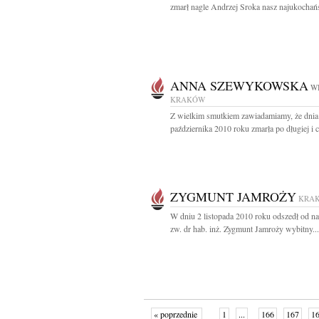
zmarł nagle Andrzej Sroka nasz najukochańs
ANNA SZEWYKOWSKA
WI
KRAKÓW
Z wielkim smutkiem zawiadamiamy, że dnia
października 2010 roku zmarła po długiej i ci
ZYGMUNT JAMROŻY
KRA
W dniu 2 listopada 2010 roku odszedł od na
zw. dr hab. inż. Zygmunt Jamroży wybitny...
« poprzednie
1
...
166
167
1