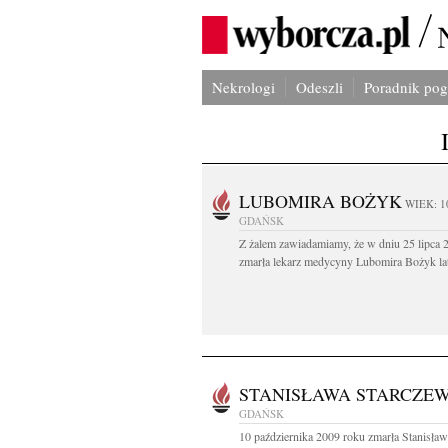
Nekrologi
Odeszli
Poradnik po
LUBOMIRA BOŻYK
WIEK: 1
GDAŃSK
Z żalem zawiadamiamy, że w dniu 25 lipca 2
zmarła lekarz medycyny Lubomira Bożyk lat
STANISŁAWA STARCZE
GDAŃSK
10 października 2009 roku zmarła Stanisła