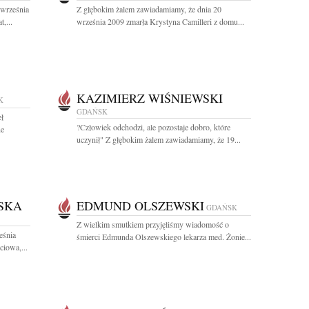
 września
Z głębokim żalem zawiadamiamy, że dnia 20
,...
września 2009 zmarła Krystyna Camilleri z domu...
KAZIMIERZ WIŚNIEWSKI
K
GDAŃSK
ł
?Człowiek odchodzi, ale pozostaje dobro, które
ne
uczynił" Z głębokim żalem zawiadamiamy, że 19...
SKA
EDMUND OLSZEWSKI
GDAŃSK
Z wielkim smutkiem przyjęliśmy wiadomość o
eśnia
śmierci Edmunda Olszewskiego lekarza med. Żonie...
iowa,...