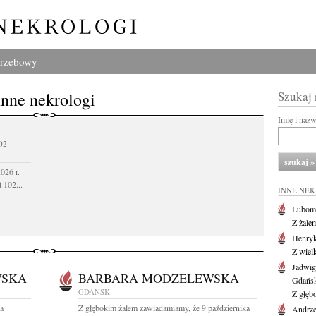
grzebowy
Inne nekrologi
Szukaj
Imię i naz
02
026 r.
 102...
INNE NE
Lubom
Z żale
Henryk
Z wiel
Jadwig
WSKA
BARBARA MODZELEWSKA
Gdańs
GDAŃSK
Z głęb
wa
Z głębokim żalem zawiadamiamy, że 9 października
Andrze