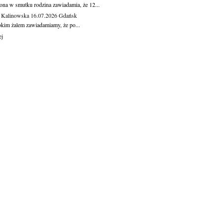
ona w smutku rodzina zawiadamia, że 12...
 Kalinowska
16.07.2026
Gdańsk
okim żalem zawiadamiamy, że po...
ej