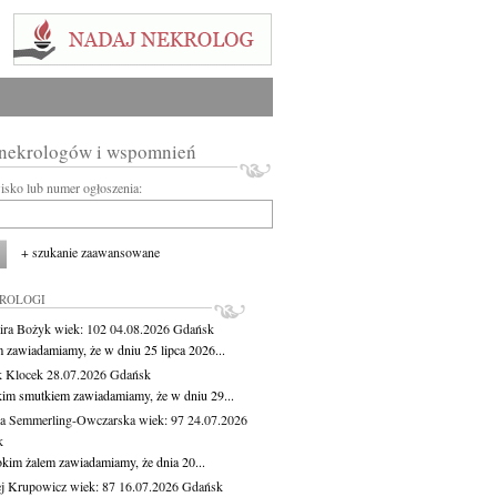
 nekrologów i wspomnień
wisko lub numer ogłoszenia:
+ szukanie zaawansowane
KROLOGI
ira Bożyk
wiek: 102
04.08.2026
Gdańsk
m zawiadamiamy, że w dniu 25 lipca 2026...
 Klocek
28.07.2026
Gdańsk
kim smutkiem zawiadamiamy, że w dniu 29...
a Semmerling-Owczarska
wiek: 97
24.07.2026
k
okim żalem zawiadamiamy, że dnia 20...
j Krupowicz
wiek: 87
16.07.2026
Gdańsk