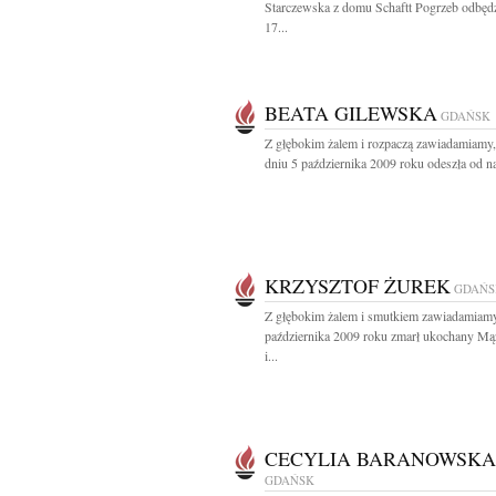
Starczewska z domu Schaftt Pogrzeb odbędz
17...
BEATA GILEWSKA
GDAŃSK
Z głębokim żalem i rozpaczą zawiadamiamy,
dniu 5 października 2009 roku odeszła od nas
KRZYSZTOF ŻUREK
GDAŃS
Z głębokim żalem i smutkiem zawiadamiamy
października 2009 roku zmarł ukochany Mąż
i...
CECYLIA BARANOWSKA
GDAŃSK