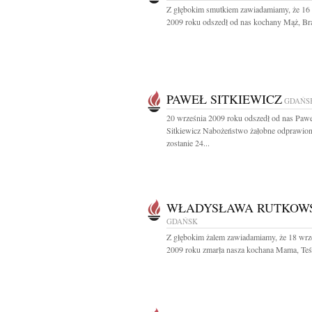
Z głębokim smutkiem zawiadamiamy, że 16
2009 roku odszedł od nas kochany Mąż, Brat
PAWEŁ SITKIEWICZ
GDAŃS
20 września 2009 roku odszedł od nas Pawe
Sitkiewicz Nabożeństwo żałobne odprawio
zostanie 24...
WŁADYSŁAWA RUTKOW
GDAŃSK
Z głębokim żalem zawiadamiamy, że 18 wrz
2009 roku zmarła nasza kochana Mama, Teśc