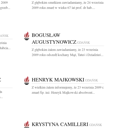
a 2009
Z głębokim smutkiem zawiadamiamy, że 24 września
grzeb...
2009 roku zmarł w wieku 67 lat prof. dr hab....
BOGUSŁAW
AŃSK
AUGUSTYNOWICZ
eśnia
GDAŃSK
abcia...
Z głębokim żalem zawiadamiamy, że 23 września
2009 roku odszedł kochany Mąż, Tatuś i Dziadziuś...
Z
HENRYK MAJKOWSKI
GDAŃSK
Z wielkim żalem informujemy, że 23 września 2009 r.
ła
zmarł Śp. inż. Henryk Majkowski absolwent...
...
KRYSTYNA CAMILLERI
GDAŃSK