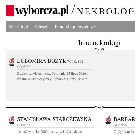
Nekrologi
Odeszli
Poradnik pogrzebowy
Inne nekrologi
LUBOMIRA BOŻYK
WIEK: 102
GDAŃSK
Z żalem zawiadamiamy, że w dniu 25 lipca 2026 r.
zmarła lekarz medycyny Lubomira Bożyk lat 102...
STANISŁAWA STARCZEWSKA
BARBA
GDAŃSK
GDAŃSK
10 października 2009 roku zmarła Stanisława
Z głębokim żal