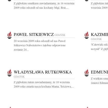
Z głębokim smutkiem zawiadamiamy, że 16 września
Z głębokim ża
2009 roku odszedł od nas kochany Mąż, Brat,...
września 2009 
PAWEŁ SITKIEWICZ
KAZIMI
GDAŃSK
GDAŃSK
20 września 2009 roku odszedł od nas Paweł
?Człowiek odch
Sitkiewicz Nabożeństwo żałobne odprawione
uczynił" Z głę
zostanie 24...
WŁADYSŁAWA RUTKOWSKA
EDMUND
GDAŃSK
Z wielkim smu
Z głębokim żalem zawiadamiamy, że 18 września
śmierci Edmund
2009 roku zmarła nasza kochana Mama, Teściowa,...