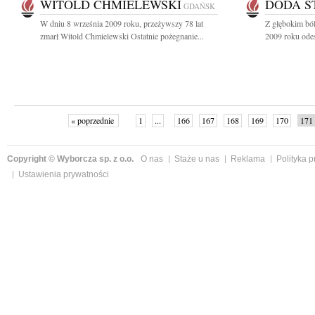
WITOLD CHMIELEWSKI
DODA S
GDAŃSK
W dniu 8 września 2009 roku, przeżywszy 78 lat
Z głębokim bó
zmarł Witold Chmielewski Ostatnie pożegnanie...
2009 roku odesz
« poprzednie
1
...
166
167
168
169
170
171
Copyright © Wyborcza sp. z o.o.
O nas
Staże u nas
Reklama
Polityka 
Ustawienia prywatności