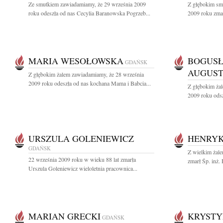
Ze smutkiem zawiadamiamy, że 29 września 2009
Z głębokim sm
roku odeszła od nas Cecylia Baranowska Pogrzeb...
2009 roku zmarł
MARIA WESOŁOWSKA
BOGUS
GDAŃSK
AUGUS
Z głębokim żalem zawiadamiamy, że 28 września
2009 roku odeszła od nas kochana Mama i Babcia...
Z głębokim ża
2009 roku odsz
URSZULA GOLENIEWICZ
HENRYK
GDAŃSK
Z wielkim żale
22 września 2009 roku w wieku 88 lat zmarła
zmarł Śp. inż.
Urszula Goleniewicz wieloletnia pracownica...
MARIAN GRECKI
KRYSTY
GDAŃSK