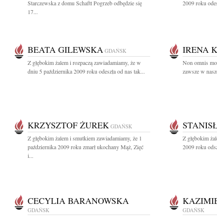
Starczewska z domu Schaftt Pogrzeb odbędzie się
2009 roku odes
17...
BEATA GILEWSKA
IRENA 
GDAŃSK
Z głębokim żalem i rozpaczą zawiadamiamy, że w
Non omnis mori
dniu 5 października 2009 roku odeszła od nas tak...
zawsze w nasze
KRZYSZTOF ŻUREK
STANIS
GDAŃSK
Z głębokim żalem i smutkiem zawiadamiamy, że 1
Z głębokim żal
października 2009 roku zmarł ukochany Mąż, Zięć
2009 roku odsz
i...
CECYLIA BARANOWSKA
KAZIMI
GDAŃSK
GDAŃSK