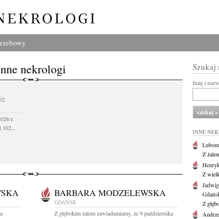
grzebowy
Inne nekrologi
Szukaj
Imię i naz
02
026 r.
 102...
INNE NE
Lubom
Z żale
Henryk
Z wiel
Jadwig
WSKA
BARBARA MODZELEWSKA
Gdańs
GDAŃSK
Z głęb
wa
Z głębokim żalem zawiadamiamy, że 9 października
Andrze