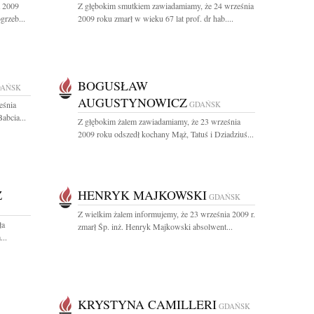
a 2009
Z głębokim smutkiem zawiadamiamy, że 24 września
grzeb...
2009 roku zmarł w wieku 67 lat prof. dr hab....
BOGUSŁAW
AŃSK
AUGUSTYNOWICZ
eśnia
GDAŃSK
abcia...
Z głębokim żalem zawiadamiamy, że 23 września
2009 roku odszedł kochany Mąż, Tatuś i Dziadziuś...
Z
HENRYK MAJKOWSKI
GDAŃSK
Z wielkim żalem informujemy, że 23 września 2009 r.
ła
zmarł Śp. inż. Henryk Majkowski absolwent...
...
KRYSTYNA CAMILLERI
GDAŃSK