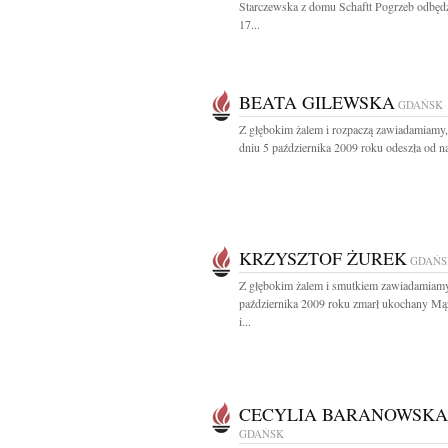
Starczewska z domu Schaftt Pogrzeb odbędz
17...
BEATA GILEWSKA
GDAŃSK
Z głębokim żalem i rozpaczą zawiadamiamy,
dniu 5 października 2009 roku odeszła od nas
KRZYSZTOF ŻUREK
GDAŃS
Z głębokim żalem i smutkiem zawiadamiamy
października 2009 roku zmarł ukochany Mąż
i...
CECYLIA BARANOWSKA
GDAŃSK