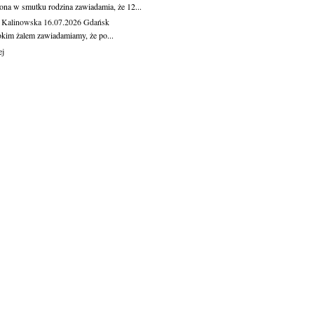
ona w smutku rodzina zawiadamia, że 12...
 Kalinowska
16.07.2026
Gdańsk
okim żalem zawiadamiamy, że po...
ej