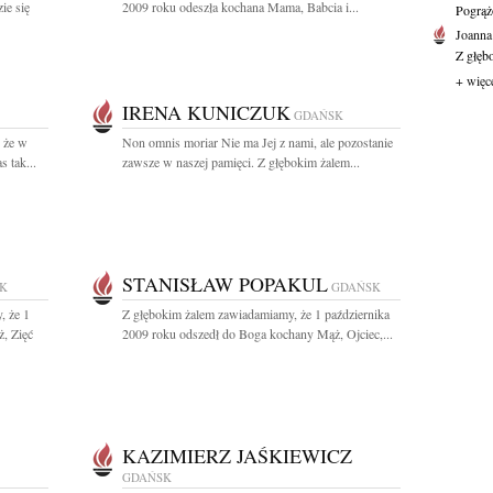
ie się
2009 roku odeszła kochana Mama, Babcia i...
Pogrąż
Joanna
Z głęb
+ więc
IRENA KUNICZUK
GDAŃSK
 że w
Non omnis moriar Nie ma Jej z nami, ale pozostanie
 tak...
zawsze w naszej pamięci. Z głębokim żalem...
STANISŁAW POPAKUL
K
GDAŃSK
, że 1
Z głębokim żalem zawiadamiamy, że 1 października
, Zięć
2009 roku odszedł do Boga kochany Mąż, Ojciec,...
KAZIMIERZ JAŚKIEWICZ
GDAŃSK