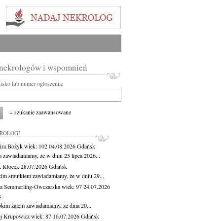
 nekrologów i wspomnień
wisko lub numer ogłoszenia:
+ szukanie zaawansowane
KROLOGI
ira Bożyk
wiek: 102
04.08.2026
Gdańsk
m zawiadamiamy, że w dniu 25 lipca 2026...
 Klocek
28.07.2026
Gdańsk
kim smutkiem zawiadamiamy, że w dniu 29...
a Semmerling-Owczarska
wiek: 97
24.07.2026
k
okim żalem zawiadamiamy, że dnia 20...
j Krupowicz
wiek: 87
16.07.2026
Gdańsk