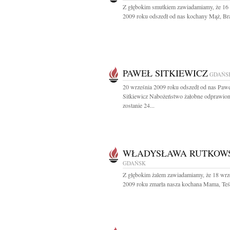
Z głębokim smutkiem zawiadamiamy, że 16
2009 roku odszedł od nas kochany Mąż, Brat
PAWEŁ SITKIEWICZ
GDAŃS
20 września 2009 roku odszedł od nas Pawe
Sitkiewicz Nabożeństwo żałobne odprawio
zostanie 24...
WŁADYSŁAWA RUTKOW
GDAŃSK
Z głębokim żalem zawiadamiamy, że 18 wrz
2009 roku zmarła nasza kochana Mama, Teśc