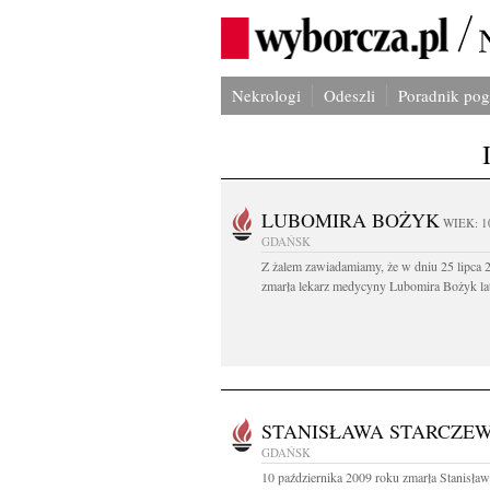
Nekrologi
Odeszli
Poradnik po
LUBOMIRA BOŻYK
WIEK: 1
GDAŃSK
Z żalem zawiadamiamy, że w dniu 25 lipca 2
zmarła lekarz medycyny Lubomira Bożyk lat
STANISŁAWA STARCZE
GDAŃSK
10 października 2009 roku zmarła Stanisła