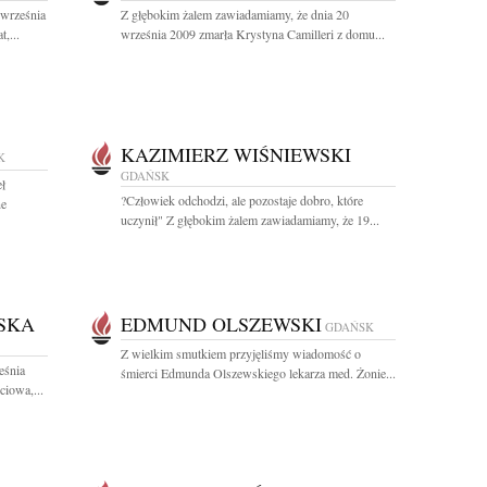
 września
Z głębokim żalem zawiadamiamy, że dnia 20
,...
września 2009 zmarła Krystyna Camilleri z domu...
KAZIMIERZ WIŚNIEWSKI
K
GDAŃSK
ł
?Człowiek odchodzi, ale pozostaje dobro, które
ne
uczynił" Z głębokim żalem zawiadamiamy, że 19...
SKA
EDMUND OLSZEWSKI
GDAŃSK
Z wielkim smutkiem przyjęliśmy wiadomość o
eśnia
śmierci Edmunda Olszewskiego lekarza med. Żonie...
iowa,...