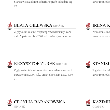
Starczewska z domu Schaftt Pogrzeb odbędzie się
2009 roku odes
17...
BEATA GILEWSKA
IRENA 
GDAŃSK
Z głębokim żalem i rozpaczą zawiadamiamy, że w
Non omnis mori
dniu 5 października 2009 roku odeszła od nas tak...
zawsze w nasze
KRZYSZTOF ŻUREK
STANIS
GDAŃSK
Z głębokim żalem i smutkiem zawiadamiamy, że 1
Z głębokim żal
października 2009 roku zmarł ukochany Mąż, Zięć
2009 roku odsz
i...
CECYLIA BARANOWSKA
KAZIMI
GDAŃSK
GDAŃSK