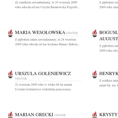
Ze smutkiem zawiadamiamy, że 29 września 2009
Z głębokim sm
roku odeszła od nas Cecylia Baranowska Pogrzeb...
2009 roku zmarł
MARIA WESOŁOWSKA
BOGUS
GDAŃSK
AUGUS
Z głębokim żalem zawiadamiamy, że 28 września
2009 roku odeszła od nas kochana Mama i Babcia...
Z głębokim ża
2009 roku odsz
URSZULA GOLENIEWICZ
HENRYK
GDAŃSK
Z wielkim żale
22 września 2009 roku w wieku 88 lat zmarła
zmarł Śp. inż.
Urszula Goleniewicz wieloletnia pracownica...
MARIAN GRECKI
KRYSTY
GDAŃSK