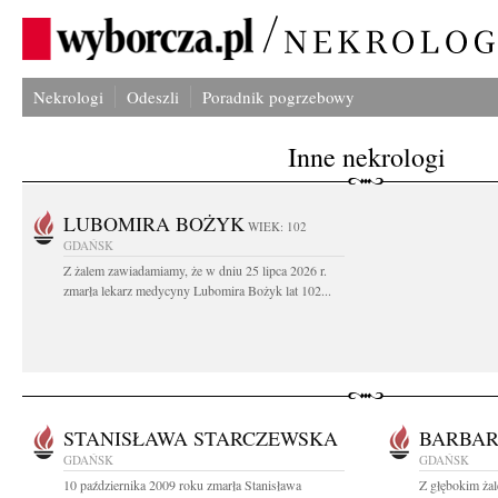
Nekrologi
Odeszli
Poradnik pogrzebowy
Inne nekrologi
LUBOMIRA BOŻYK
WIEK: 102
GDAŃSK
Z żalem zawiadamiamy, że w dniu 25 lipca 2026 r.
zmarła lekarz medycyny Lubomira Bożyk lat 102...
STANISŁAWA STARCZEWSKA
BARBA
GDAŃSK
GDAŃSK
10 października 2009 roku zmarła Stanisława
Z głębokim żal