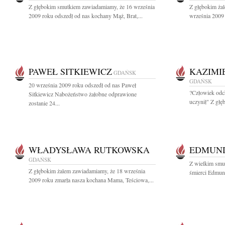
Z głębokim smutkiem zawiadamiamy, że 16 września
Z głębokim ża
2009 roku odszedł od nas kochany Mąż, Brat,...
września 2009 
PAWEŁ SITKIEWICZ
KAZIMI
GDAŃSK
GDAŃSK
20 września 2009 roku odszedł od nas Paweł
?Człowiek odch
Sitkiewicz Nabożeństwo żałobne odprawione
uczynił" Z głę
zostanie 24...
WŁADYSŁAWA RUTKOWSKA
EDMUND
GDAŃSK
Z wielkim smu
Z głębokim żalem zawiadamiamy, że 18 września
śmierci Edmund
2009 roku zmarła nasza kochana Mama, Teściowa,...