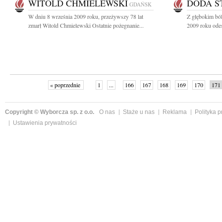
WITOLD CHMIELEWSKI
DODA S
GDAŃSK
W dniu 8 września 2009 roku, przeżywszy 78 lat
Z głębokim bó
zmarł Witold Chmielewski Ostatnie pożegnanie...
2009 roku odesz
« poprzednie
1
...
166
167
168
169
170
171
Copyright © Wyborcza sp. z o.o.
O nas
Staże u nas
Reklama
Polityka 
Ustawienia prywatności