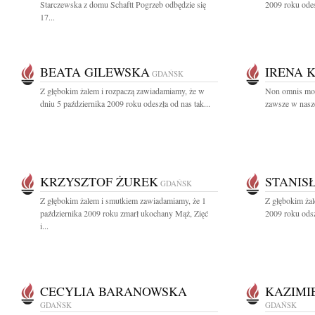
Starczewska z domu Schaftt Pogrzeb odbędzie się
2009 roku odes
17...
BEATA GILEWSKA
IRENA 
GDAŃSK
Z głębokim żalem i rozpaczą zawiadamiamy, że w
Non omnis mori
dniu 5 października 2009 roku odeszła od nas tak...
zawsze w nasze
KRZYSZTOF ŻUREK
STANIS
GDAŃSK
Z głębokim żalem i smutkiem zawiadamiamy, że 1
Z głębokim żal
października 2009 roku zmarł ukochany Mąż, Zięć
2009 roku odsz
i...
CECYLIA BARANOWSKA
KAZIMI
GDAŃSK
GDAŃSK