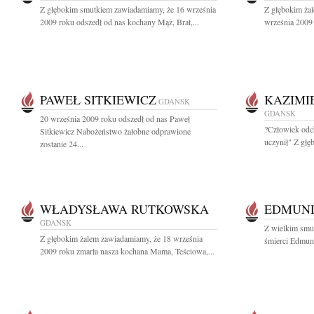
Z głębokim smutkiem zawiadamiamy, że 16 września
Z głębokim ża
2009 roku odszedł od nas kochany Mąż, Brat,...
września 2009 
PAWEŁ SITKIEWICZ
KAZIMI
GDAŃSK
GDAŃSK
20 września 2009 roku odszedł od nas Paweł
?Człowiek odch
Sitkiewicz Nabożeństwo żałobne odprawione
uczynił" Z głę
zostanie 24...
WŁADYSŁAWA RUTKOWSKA
EDMUND
GDAŃSK
Z wielkim smu
Z głębokim żalem zawiadamiamy, że 18 września
śmierci Edmund
2009 roku zmarła nasza kochana Mama, Teściowa,...