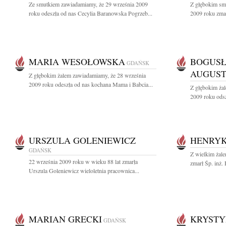
Ze smutkiem zawiadamiamy, że 29 września 2009
Z głębokim sm
roku odeszła od nas Cecylia Baranowska Pogrzeb...
2009 roku zmarł
MARIA WESOŁOWSKA
BOGUS
GDAŃSK
AUGUS
Z głębokim żalem zawiadamiamy, że 28 września
2009 roku odeszła od nas kochana Mama i Babcia...
Z głębokim ża
2009 roku odsz
URSZULA GOLENIEWICZ
HENRYK
GDAŃSK
Z wielkim żale
22 września 2009 roku w wieku 88 lat zmarła
zmarł Śp. inż.
Urszula Goleniewicz wieloletnia pracownica...
MARIAN GRECKI
KRYSTY
GDAŃSK