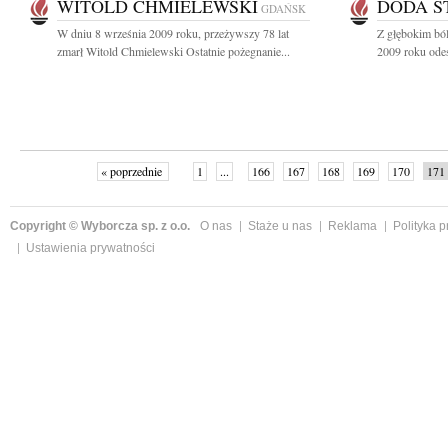
WITOLD CHMIELEWSKI
DODA S
GDAŃSK
W dniu 8 września 2009 roku, przeżywszy 78 lat
Z głębokim bó
zmarł Witold Chmielewski Ostatnie pożegnanie...
2009 roku odesz
« poprzednie
1
...
166
167
168
169
170
171
Copyright © Wyborcza sp. z o.o.
O nas
Staże u nas
Reklama
Polityka 
Ustawienia prywatności