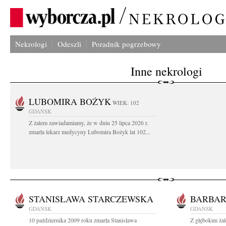
Nekrologi
Odeszli
Poradnik pogrzebowy
Inne nekrologi
LUBOMIRA BOŻYK
WIEK: 102
GDAŃSK
Z żalem zawiadamiamy, że w dniu 25 lipca 2026 r.
zmarła lekarz medycyny Lubomira Bożyk lat 102...
STANISŁAWA STARCZEWSKA
BARBA
GDAŃSK
GDAŃSK
10 października 2009 roku zmarła Stanisława
Z głębokim żal