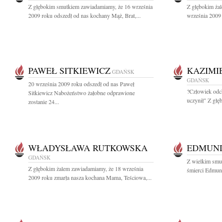
Z głębokim smutkiem zawiadamiamy, że 16 września
Z głębokim ża
2009 roku odszedł od nas kochany Mąż, Brat,...
września 2009 
PAWEŁ SITKIEWICZ
KAZIMI
GDAŃSK
GDAŃSK
20 września 2009 roku odszedł od nas Paweł
?Człowiek odch
Sitkiewicz Nabożeństwo żałobne odprawione
uczynił" Z głę
zostanie 24...
WŁADYSŁAWA RUTKOWSKA
EDMUND
GDAŃSK
Z wielkim smu
Z głębokim żalem zawiadamiamy, że 18 września
śmierci Edmund
2009 roku zmarła nasza kochana Mama, Teściowa,...