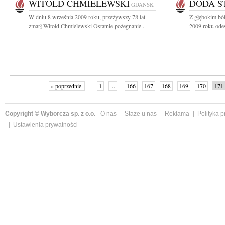
WITOLD CHMIELEWSKI
DODA S
GDAŃSK
W dniu 8 września 2009 roku, przeżywszy 78 lat
Z głębokim bó
zmarł Witold Chmielewski Ostatnie pożegnanie...
2009 roku odesz
« poprzednie
1
...
166
167
168
169
170
171
Copyright © Wyborcza sp. z o.o.
O nas
Staże u nas
Reklama
Polityka 
Ustawienia prywatności