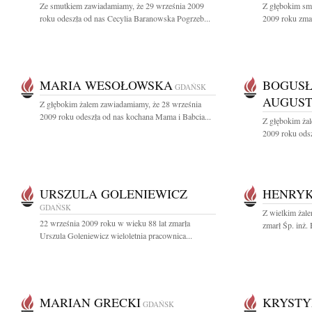
Ze smutkiem zawiadamiamy, że 29 września 2009
Z głębokim sm
roku odeszła od nas Cecylia Baranowska Pogrzeb...
2009 roku zmarł
MARIA WESOŁOWSKA
BOGUS
GDAŃSK
AUGUS
Z głębokim żalem zawiadamiamy, że 28 września
2009 roku odeszła od nas kochana Mama i Babcia...
Z głębokim ża
2009 roku odsz
URSZULA GOLENIEWICZ
HENRYK
GDAŃSK
Z wielkim żale
22 września 2009 roku w wieku 88 lat zmarła
zmarł Śp. inż.
Urszula Goleniewicz wieloletnia pracownica...
MARIAN GRECKI
KRYSTY
GDAŃSK