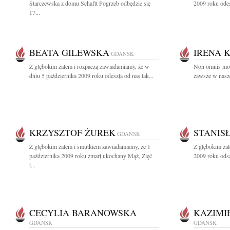
Starczewska z domu Schaftt Pogrzeb odbędzie się
2009 roku odes
17...
BEATA GILEWSKA
IRENA 
GDAŃSK
Z głębokim żalem i rozpaczą zawiadamiamy, że w
Non omnis mori
dniu 5 października 2009 roku odeszła od nas tak...
zawsze w nasze
KRZYSZTOF ŻUREK
STANIS
GDAŃSK
Z głębokim żalem i smutkiem zawiadamiamy, że 1
Z głębokim żal
października 2009 roku zmarł ukochany Mąż, Zięć
2009 roku odsz
i...
CECYLIA BARANOWSKA
KAZIMI
GDAŃSK
GDAŃSK