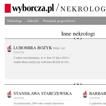
Nekrologi
Odeszli
Poradnik pogrzebowy
Inne nekrologi
LUBOMIRA BOŻYK
WIEK: 102
GDAŃSK
Z żalem zawiadamiamy, że w dniu 25 lipca 2026 r.
zmarła lekarz medycyny Lubomira Bożyk lat 102...
STANISŁAWA STARCZEWSKA
BARBA
GDAŃSK
GDAŃSK
10 października 2009 roku zmarła Stanisława
Z głębokim żal