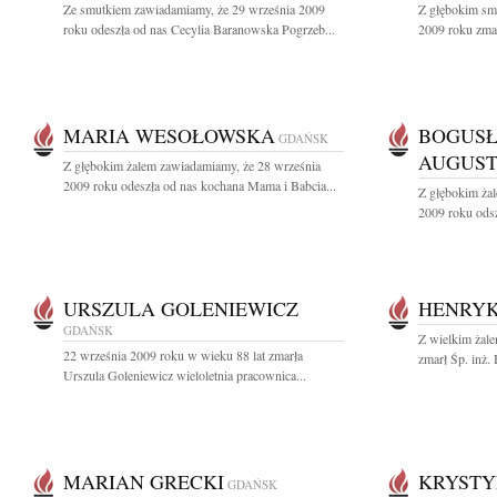
Ze smutkiem zawiadamiamy, że 29 września 2009
Z głębokim sm
roku odeszła od nas Cecylia Baranowska Pogrzeb...
2009 roku zmarł
MARIA WESOŁOWSKA
BOGUS
GDAŃSK
AUGUS
Z głębokim żalem zawiadamiamy, że 28 września
2009 roku odeszła od nas kochana Mama i Babcia...
Z głębokim ża
2009 roku odsz
URSZULA GOLENIEWICZ
HENRYK
GDAŃSK
Z wielkim żale
22 września 2009 roku w wieku 88 lat zmarła
zmarł Śp. inż.
Urszula Goleniewicz wieloletnia pracownica...
MARIAN GRECKI
KRYSTY
GDAŃSK