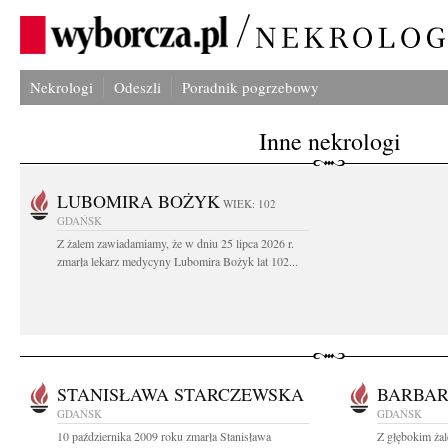
Nekrologi
Odeszli
Poradnik pogrzebowy
Inne nekrologi
LUBOMIRA BOŻYK
WIEK: 102
GDAŃSK
Z żalem zawiadamiamy, że w dniu 25 lipca 2026 r.
zmarła lekarz medycyny Lubomira Bożyk lat 102...
STANISŁAWA STARCZEWSKA
BARBA
GDAŃSK
GDAŃSK
10 października 2009 roku zmarła Stanisława
Z głębokim żal