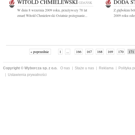
WITOLD CHMIELEWSKI
DODA S
GDAŃSK
W dniu 8 września 2009 roku, przeżywszy 78 lat
Z głębokim bó
zmarł Witold Chmielewski Ostatnie pożegnanie...
2009 roku odesz
« poprzednie
1
...
166
167
168
169
170
171
Copyright © Wyborcza sp. z o.o.
O nas
Staże u nas
Reklama
Polityka 
Ustawienia prywatności