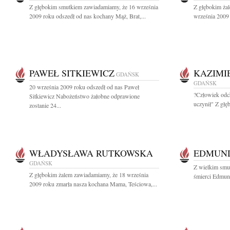
Z głębokim smutkiem zawiadamiamy, że 16 września
Z głębokim ża
2009 roku odszedł od nas kochany Mąż, Brat,...
września 2009 
PAWEŁ SITKIEWICZ
KAZIMI
GDAŃSK
GDAŃSK
20 września 2009 roku odszedł od nas Paweł
?Człowiek odch
Sitkiewicz Nabożeństwo żałobne odprawione
uczynił" Z głę
zostanie 24...
WŁADYSŁAWA RUTKOWSKA
EDMUND
GDAŃSK
Z wielkim smu
Z głębokim żalem zawiadamiamy, że 18 września
śmierci Edmund
2009 roku zmarła nasza kochana Mama, Teściowa,...