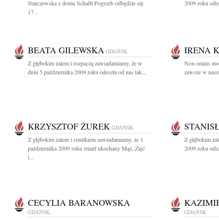
Starczewska z domu Schaftt Pogrzeb odbędzie się
2009 roku odes
17...
BEATA GILEWSKA
IRENA 
GDAŃSK
Z głębokim żalem i rozpaczą zawiadamiamy, że w
Non omnis mori
dniu 5 października 2009 roku odeszła od nas tak...
zawsze w nasze
KRZYSZTOF ŻUREK
STANIS
GDAŃSK
Z głębokim żalem i smutkiem zawiadamiamy, że 1
Z głębokim żal
października 2009 roku zmarł ukochany Mąż, Zięć
2009 roku odsz
i...
CECYLIA BARANOWSKA
KAZIMI
GDAŃSK
GDAŃSK