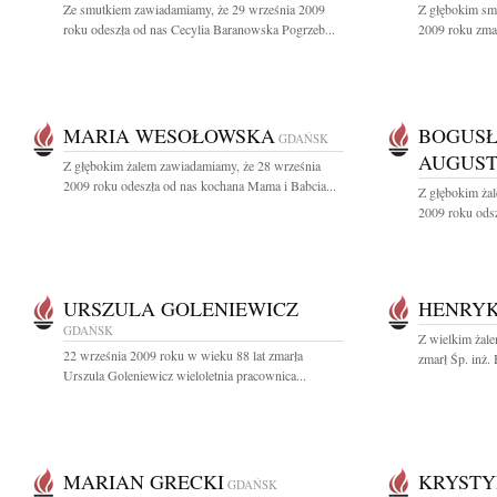
Ze smutkiem zawiadamiamy, że 29 września 2009
Z głębokim sm
roku odeszła od nas Cecylia Baranowska Pogrzeb...
2009 roku zmarł
MARIA WESOŁOWSKA
BOGUS
GDAŃSK
AUGUS
Z głębokim żalem zawiadamiamy, że 28 września
2009 roku odeszła od nas kochana Mama i Babcia...
Z głębokim ża
2009 roku odsz
URSZULA GOLENIEWICZ
HENRYK
GDAŃSK
Z wielkim żale
22 września 2009 roku w wieku 88 lat zmarła
zmarł Śp. inż.
Urszula Goleniewicz wieloletnia pracownica...
MARIAN GRECKI
KRYSTY
GDAŃSK