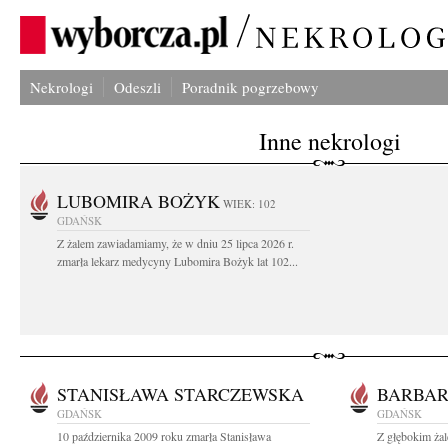
Nekrologi
Odeszli
Poradnik pogrzebowy
Inne nekrologi
LUBOMIRA BOŻYK
WIEK: 102
GDAŃSK
Z żalem zawiadamiamy, że w dniu 25 lipca 2026 r.
zmarła lekarz medycyny Lubomira Bożyk lat 102...
STANISŁAWA STARCZEWSKA
BARBA
GDAŃSK
GDAŃSK
10 października 2009 roku zmarła Stanisława
Z głębokim żal