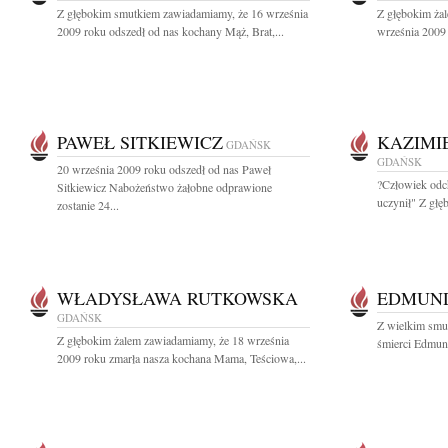
Z głębokim smutkiem zawiadamiamy, że 16 września
Z głębokim ża
2009 roku odszedł od nas kochany Mąż, Brat,...
września 2009 
PAWEŁ SITKIEWICZ
KAZIMI
GDAŃSK
GDAŃSK
20 września 2009 roku odszedł od nas Paweł
?Człowiek odch
Sitkiewicz Nabożeństwo żałobne odprawione
uczynił" Z głę
zostanie 24...
WŁADYSŁAWA RUTKOWSKA
EDMUND
GDAŃSK
Z wielkim smu
Z głębokim żalem zawiadamiamy, że 18 września
śmierci Edmund
2009 roku zmarła nasza kochana Mama, Teściowa,...