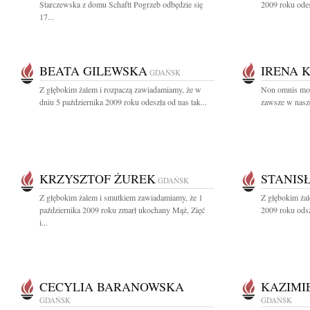
Starczewska z domu Schaftt Pogrzeb odbędzie się
2009 roku odes
17...
BEATA GILEWSKA
IRENA 
GDAŃSK
Z głębokim żalem i rozpaczą zawiadamiamy, że w
Non omnis mori
dniu 5 października 2009 roku odeszła od nas tak...
zawsze w nasze
KRZYSZTOF ŻUREK
STANIS
GDAŃSK
Z głębokim żalem i smutkiem zawiadamiamy, że 1
Z głębokim żal
października 2009 roku zmarł ukochany Mąż, Zięć
2009 roku odsz
i...
CECYLIA BARANOWSKA
KAZIMI
GDAŃSK
GDAŃSK