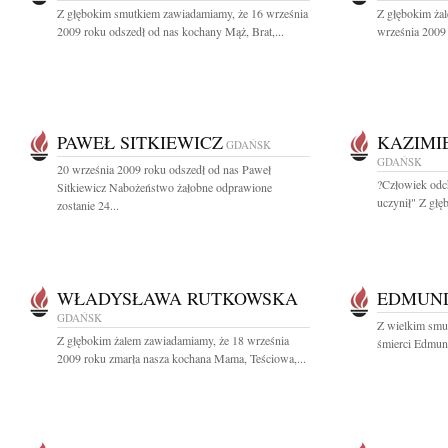
Z głębokim smutkiem zawiadamiamy, że 16 września
Z głębokim ża
2009 roku odszedł od nas kochany Mąż, Brat,...
września 2009 
PAWEŁ SITKIEWICZ
KAZIMI
GDAŃSK
GDAŃSK
20 września 2009 roku odszedł od nas Paweł
?Człowiek odch
Sitkiewicz Nabożeństwo żałobne odprawione
uczynił" Z głę
zostanie 24...
WŁADYSŁAWA RUTKOWSKA
EDMUND
GDAŃSK
Z wielkim smu
Z głębokim żalem zawiadamiamy, że 18 września
śmierci Edmund
2009 roku zmarła nasza kochana Mama, Teściowa,...