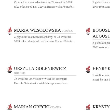
Ze smutkiem zawiadamiamy, że 29 września 2009
Z głębokim sm
roku odeszła od nas Cecylia Baranowska Pogrzeb...
2009 roku zmarł
MARIA WESOŁOWSKA
BOGUS
GDAŃSK
AUGUS
Z głębokim żalem zawiadamiamy, że 28 września
2009 roku odeszła od nas kochana Mama i Babcia...
Z głębokim ża
2009 roku odsz
URSZULA GOLENIEWICZ
HENRYK
GDAŃSK
Z wielkim żale
22 września 2009 roku w wieku 88 lat zmarła
zmarł Śp. inż.
Urszula Goleniewicz wieloletnia pracownica...
MARIAN GRECKI
KRYSTY
GDAŃSK