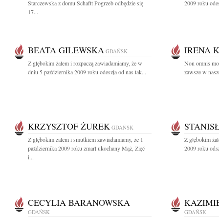
Starczewska z domu Schaftt Pogrzeb odbędzie się
2009 roku odes
17...
BEATA GILEWSKA
IRENA 
GDAŃSK
Z głębokim żalem i rozpaczą zawiadamiamy, że w
Non omnis mori
dniu 5 października 2009 roku odeszła od nas tak...
zawsze w nasze
KRZYSZTOF ŻUREK
STANIS
GDAŃSK
Z głębokim żalem i smutkiem zawiadamiamy, że 1
Z głębokim żal
października 2009 roku zmarł ukochany Mąż, Zięć
2009 roku odsz
i...
CECYLIA BARANOWSKA
KAZIMI
GDAŃSK
GDAŃSK