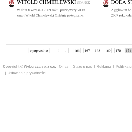
WITOLD CHMIELEWSKI
DODA S
GDAŃSK
W dniu 8 września 2009 roku, przeżywszy 78 lat
Z głębokim bó
zmarł Witold Chmielewski Ostatnie pożegnanie...
2009 roku odesz
« poprzednie
1
...
166
167
168
169
170
171
Copyright © Wyborcza sp. z o.o.
O nas
Staże u nas
Reklama
Polityka 
Ustawienia prywatności