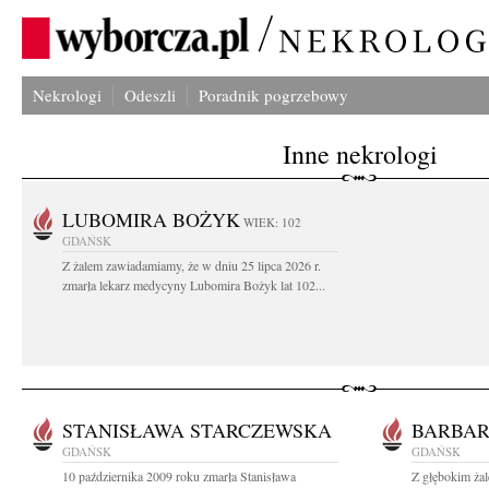
Nekrologi
Odeszli
Poradnik pogrzebowy
Inne nekrologi
LUBOMIRA BOŻYK
WIEK: 102
GDAŃSK
Z żalem zawiadamiamy, że w dniu 25 lipca 2026 r.
zmarła lekarz medycyny Lubomira Bożyk lat 102...
STANISŁAWA STARCZEWSKA
BARBA
GDAŃSK
GDAŃSK
10 października 2009 roku zmarła Stanisława
Z głębokim żal