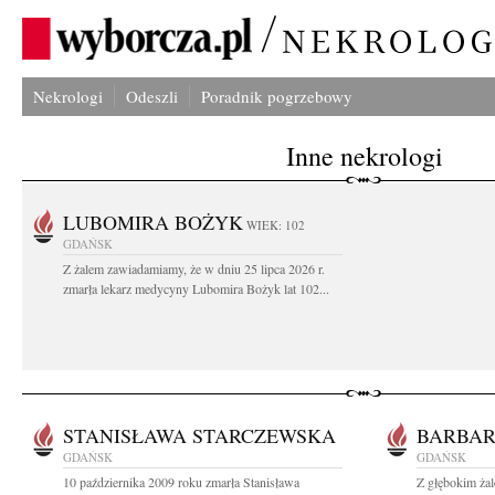
Nekrologi
Odeszli
Poradnik pogrzebowy
Inne nekrologi
LUBOMIRA BOŻYK
WIEK: 102
GDAŃSK
Z żalem zawiadamiamy, że w dniu 25 lipca 2026 r.
zmarła lekarz medycyny Lubomira Bożyk lat 102...
STANISŁAWA STARCZEWSKA
BARBA
GDAŃSK
GDAŃSK
10 października 2009 roku zmarła Stanisława
Z głębokim żal