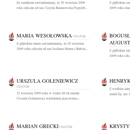
Ze smutkiem zawiadamiamy, że 29 września 2009
Z głębokim sm
roku odeszła od nas Cecylia Baranowska Pogrzeb...
2009 roku zmarł
MARIA WESOŁOWSKA
BOGUS
GDAŃSK
AUGUS
Z głębokim żalem zawiadamiamy, że 28 września
2009 roku odeszła od nas kochana Mama i Babcia...
Z głębokim ża
2009 roku odsz
URSZULA GOLENIEWICZ
HENRYK
GDAŃSK
Z wielkim żale
22 września 2009 roku w wieku 88 lat zmarła
zmarł Śp. inż.
Urszula Goleniewicz wieloletnia pracownica...
MARIAN GRECKI
KRYSTY
GDAŃSK