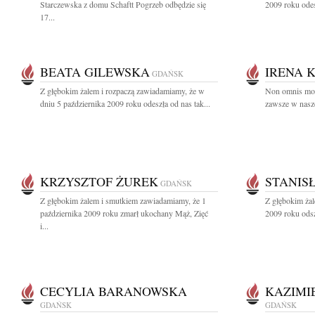
Starczewska z domu Schaftt Pogrzeb odbędzie się
2009 roku odes
17...
BEATA GILEWSKA
IRENA 
GDAŃSK
Z głębokim żalem i rozpaczą zawiadamiamy, że w
Non omnis mori
dniu 5 października 2009 roku odeszła od nas tak...
zawsze w nasze
KRZYSZTOF ŻUREK
STANIS
GDAŃSK
Z głębokim żalem i smutkiem zawiadamiamy, że 1
Z głębokim żal
października 2009 roku zmarł ukochany Mąż, Zięć
2009 roku odsz
i...
CECYLIA BARANOWSKA
KAZIMI
GDAŃSK
GDAŃSK