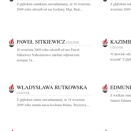
Z głębokim smutkiem zawiadamiamy, że 16 września
Z głębokim ża
2009 roku odszedł od nas kochany Mąż, Brat,...
września 2009 
PAWEŁ SITKIEWICZ
KAZIMI
GDAŃSK
GDAŃSK
20 września 2009 roku odszedł od nas Paweł
?Człowiek odch
Sitkiewicz Nabożeństwo żałobne odprawione
uczynił" Z głę
zostanie 24...
WŁADYSŁAWA RUTKOWSKA
EDMUND
GDAŃSK
Z wielkim smu
Z głębokim żalem zawiadamiamy, że 18 września
śmierci Edmund
2009 roku zmarła nasza kochana Mama, Teściowa,...