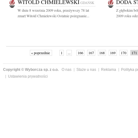
WITOLD CHMIELEWSKI
DODA S
GDAŃSK
W dniu 8 września 2009 roku, przeżywszy 78 lat
Z głębokim bó
zmarł Witold Chmielewski Ostatnie pożegnanie...
2009 roku odesz
« poprzednie
1
...
166
167
168
169
170
171
Copyright © Wyborcza sp. z o.o.
O nas
Staże u nas
Reklama
Polityka 
Ustawienia prywatności