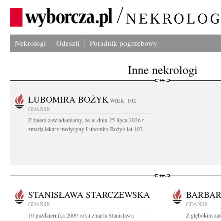
Nekrologi
Odeszli
Poradnik pogrzebowy
Inne nekrologi
LUBOMIRA BOŻYK
WIEK: 102
GDAŃSK
Z żalem zawiadamiamy, że w dniu 25 lipca 2026 r.
zmarła lekarz medycyny Lubomira Bożyk lat 102...
STANISŁAWA STARCZEWSKA
BARBA
GDAŃSK
GDAŃSK
10 października 2009 roku zmarła Stanisława
Z głębokim żal