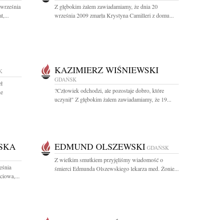
 września
Z głębokim żalem zawiadamiamy, że dnia 20
,...
września 2009 zmarła Krystyna Camilleri z domu...
KAZIMIERZ WIŚNIEWSKI
K
GDAŃSK
ł
?Człowiek odchodzi, ale pozostaje dobro, które
ne
uczynił" Z głębokim żalem zawiadamiamy, że 19...
SKA
EDMUND OLSZEWSKI
GDAŃSK
Z wielkim smutkiem przyjęliśmy wiadomość o
eśnia
śmierci Edmunda Olszewskiego lekarza med. Żonie...
iowa,...