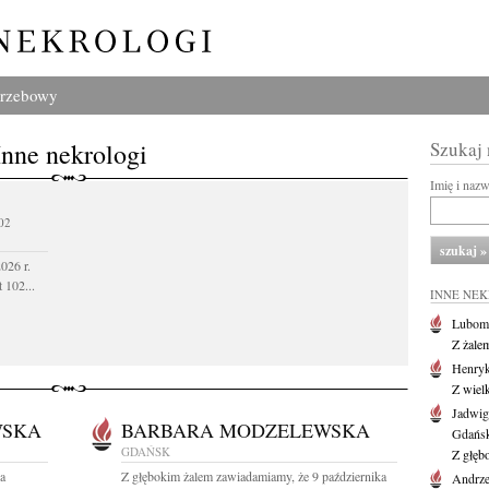
grzebowy
Inne nekrologi
Szukaj
Imię i naz
02
026 r.
 102...
INNE NE
Lubom
Z żale
Henryk
Z wiel
Jadwig
WSKA
BARBARA MODZELEWSKA
Gdańs
GDAŃSK
Z głęb
wa
Z głębokim żalem zawiadamiamy, że 9 października
Andrze