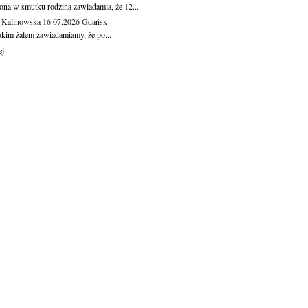
ona w smutku rodzina zawiadamia, że 12...
 Kalinowska
16.07.2026
Gdańsk
okim żalem zawiadamiamy, że po...
ej