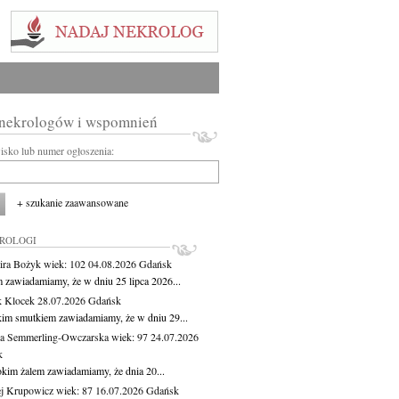
 nekrologów i wspomnień
wisko lub numer ogłoszenia:
+ szukanie zaawansowane
KROLOGI
ira Bożyk
wiek: 102
04.08.2026
Gdańsk
m zawiadamiamy, że w dniu 25 lipca 2026...
 Klocek
28.07.2026
Gdańsk
kim smutkiem zawiadamiamy, że w dniu 29...
a Semmerling-Owczarska
wiek: 97
24.07.2026
k
okim żalem zawiadamiamy, że dnia 20...
j Krupowicz
wiek: 87
16.07.2026
Gdańsk