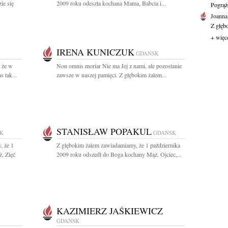
ie się
2009 roku odeszła kochana Mama, Babcia i...
Pogrąż
Joanna
Z głęb
+ więc
IRENA KUNICZUK
GDAŃSK
 że w
Non omnis moriar Nie ma Jej z nami, ale pozostanie
 tak...
zawsze w naszej pamięci. Z głębokim żalem...
STANISŁAW POPAKUL
K
GDAŃSK
, że 1
Z głębokim żalem zawiadamiamy, że 1 października
, Zięć
2009 roku odszedł do Boga kochany Mąż, Ojciec,...
KAZIMIERZ JAŚKIEWICZ
GDAŃSK