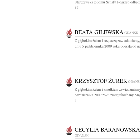
Starczewska z domu Schaftt Pogrzeb odbędz
17...
BEATA GILEWSKA
GDAŃSK
Z głębokim żalem i rozpaczą zawiadamiamy,
dniu 5 października 2009 roku odeszła od nas
KRZYSZTOF ŻUREK
GDAŃS
Z głębokim żalem i smutkiem zawiadamiamy
października 2009 roku zmarł ukochany Mąż
i...
CECYLIA BARANOWSKA
GDAŃSK