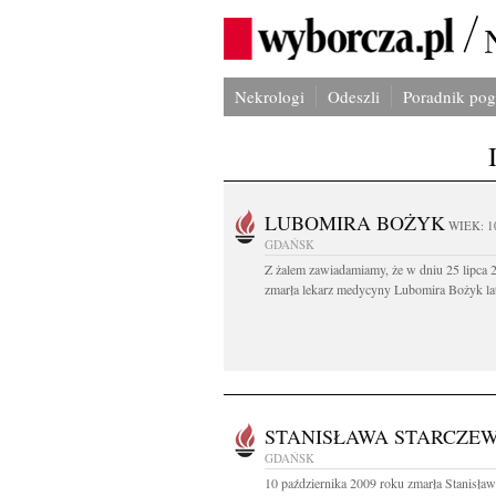
Nekrologi
Odeszli
Poradnik po
LUBOMIRA BOŻYK
WIEK: 1
GDAŃSK
Z żalem zawiadamiamy, że w dniu 25 lipca 2
zmarła lekarz medycyny Lubomira Bożyk lat
STANISŁAWA STARCZE
GDAŃSK
10 października 2009 roku zmarła Stanisła