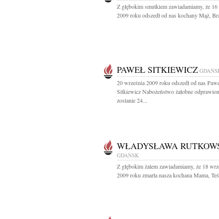
Z głębokim smutkiem zawiadamiamy, że 16
2009 roku odszedł od nas kochany Mąż, Brat
PAWEŁ SITKIEWICZ
GDAŃS
20 września 2009 roku odszedł od nas Pawe
Sitkiewicz Nabożeństwo żałobne odprawio
zostanie 24...
WŁADYSŁAWA RUTKOW
GDAŃSK
Z głębokim żalem zawiadamiamy, że 18 wrz
2009 roku zmarła nasza kochana Mama, Teśc