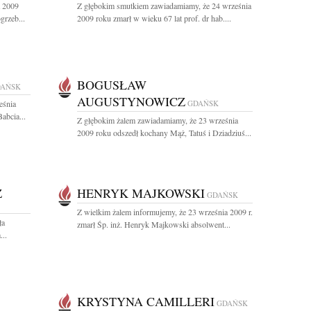
a 2009
Z głębokim smutkiem zawiadamiamy, że 24 września
grzeb...
2009 roku zmarł w wieku 67 lat prof. dr hab....
BOGUSŁAW
AŃSK
AUGUSTYNOWICZ
eśnia
GDAŃSK
abcia...
Z głębokim żalem zawiadamiamy, że 23 września
2009 roku odszedł kochany Mąż, Tatuś i Dziadziuś...
Z
HENRYK MAJKOWSKI
GDAŃSK
Z wielkim żalem informujemy, że 23 września 2009 r.
ła
zmarł Śp. inż. Henryk Majkowski absolwent...
...
KRYSTYNA CAMILLERI
GDAŃSK