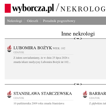
Nekrologi
Odeszli
Poradnik pogrzebowy
Inne nekrologi
LUBOMIRA BOŻYK
WIEK: 102
GDAŃSK
Z żalem zawiadamiamy, że w dniu 25 lipca 2026 r.
zmarła lekarz medycyny Lubomira Bożyk lat 102...
STANISŁAWA STARCZEWSKA
BARBA
GDAŃSK
GDAŃSK
10 października 2009 roku zmarła Stanisława
Z głębokim żal