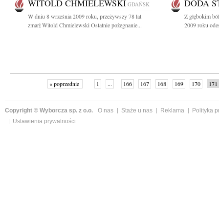
WITOLD CHMIELEWSKI
DODA S
GDAŃSK
W dniu 8 września 2009 roku, przeżywszy 78 lat
Z głębokim bó
zmarł Witold Chmielewski Ostatnie pożegnanie...
2009 roku odesz
« poprzednie
1
...
166
167
168
169
170
171
Copyright © Wyborcza sp. z o.o.
O nas
Staże u nas
Reklama
Polityka 
Ustawienia prywatności