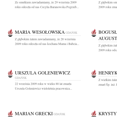
Ze smutkiem zawiadamiamy, że 29 września 2009
Z głębokim sm
roku odeszła od nas Cecylia Baranowska Pogrzeb...
2009 roku zmarł
MARIA WESOŁOWSKA
BOGUS
GDAŃSK
AUGUS
Z głębokim żalem zawiadamiamy, że 28 września
2009 roku odeszła od nas kochana Mama i Babcia...
Z głębokim ża
2009 roku odsz
URSZULA GOLENIEWICZ
HENRYK
GDAŃSK
Z wielkim żale
22 września 2009 roku w wieku 88 lat zmarła
zmarł Śp. inż.
Urszula Goleniewicz wieloletnia pracownica...
MARIAN GRECKI
KRYSTY
GDAŃSK