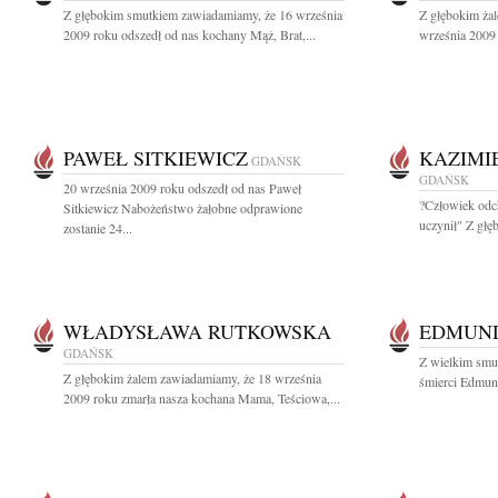
Z głębokim smutkiem zawiadamiamy, że 16 września
Z głębokim ża
2009 roku odszedł od nas kochany Mąż, Brat,...
września 2009 
PAWEŁ SITKIEWICZ
KAZIMI
GDAŃSK
GDAŃSK
20 września 2009 roku odszedł od nas Paweł
?Człowiek odch
Sitkiewicz Nabożeństwo żałobne odprawione
uczynił" Z głę
zostanie 24...
WŁADYSŁAWA RUTKOWSKA
EDMUND
GDAŃSK
Z wielkim smu
Z głębokim żalem zawiadamiamy, że 18 września
śmierci Edmund
2009 roku zmarła nasza kochana Mama, Teściowa,...