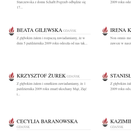
Starczewska z domu Schaftt Pogrzeb odbędzie się
2009 roku odes
17...
BEATA GILEWSKA
IRENA 
GDAŃSK
Z głębokim żalem i rozpaczą zawiadamiamy, że w
Non omnis mori
dniu 5 października 2009 roku odeszła od nas tak...
zawsze w nasze
KRZYSZTOF ŻUREK
STANIS
GDAŃSK
Z głębokim żalem i smutkiem zawiadamiamy, że 1
Z głębokim żal
października 2009 roku zmarł ukochany Mąż, Zięć
2009 roku odsz
i...
CECYLIA BARANOWSKA
KAZIMI
GDAŃSK
GDAŃSK