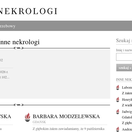
grzebowy
Inne nekrologi
Szukaj
Imię i naz
02
026 r.
 102...
INNE NE
Lubom
Z żale
Henryk
Z wiel
Jadwig
WSKA
BARBARA MODZELEWSKA
Gdańs
GDAŃSK
Z głęb
wa
Z głębokim żalem zawiadamiamy, że 9 października
Andrze