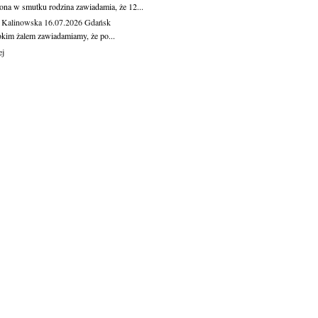
ona w smutku rodzina zawiadamia, że 12...
 Kalinowska
16.07.2026
Gdańsk
okim żalem zawiadamiamy, że po...
ej