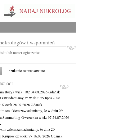
 nekrologów i wspomnień
wisko lub numer ogłoszenia:
+ szukanie zaawansowane
KROLOGI
ira Bożyk
wiek: 102
04.08.2026
Gdańsk
m zawiadamiamy, że w dniu 25 lipca 2026...
 Klocek
28.07.2026
Gdańsk
kim smutkiem zawiadamiamy, że w dniu 29...
a Semmerling-Owczarska
wiek: 97
24.07.2026
k
okim żalem zawiadamiamy, że dnia 20...
j Krupowicz
wiek: 87
16.07.2026
Gdańsk