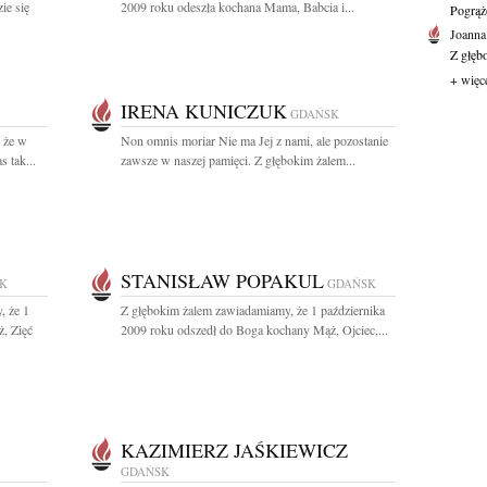
ie się
2009 roku odeszła kochana Mama, Babcia i...
Pogrąż
Joanna
Z głęb
+ więc
IRENA KUNICZUK
GDAŃSK
 że w
Non omnis moriar Nie ma Jej z nami, ale pozostanie
 tak...
zawsze w naszej pamięci. Z głębokim żalem...
STANISŁAW POPAKUL
K
GDAŃSK
, że 1
Z głębokim żalem zawiadamiamy, że 1 października
, Zięć
2009 roku odszedł do Boga kochany Mąż, Ojciec,...
KAZIMIERZ JAŚKIEWICZ
GDAŃSK