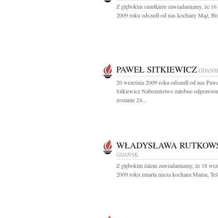
Z głębokim smutkiem zawiadamiamy, że 16
2009 roku odszedł od nas kochany Mąż, Brat
PAWEŁ SITKIEWICZ
GDAŃS
20 września 2009 roku odszedł od nas Pawe
Sitkiewicz Nabożeństwo żałobne odprawio
zostanie 24...
WŁADYSŁAWA RUTKOW
GDAŃSK
Z głębokim żalem zawiadamiamy, że 18 wrz
2009 roku zmarła nasza kochana Mama, Teśc