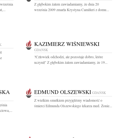
 września
Z głębokim żalem zawiadamiamy, że dnia 20
,...
września 2009 zmarła Krystyna Camilleri z domu...
KAZIMIERZ WIŚNIEWSKI
K
GDAŃSK
ł
?Człowiek odchodzi, ale pozostaje dobro, które
ne
uczynił" Z głębokim żalem zawiadamiamy, że 19...
SKA
EDMUND OLSZEWSKI
GDAŃSK
Z wielkim smutkiem przyjęliśmy wiadomość o
eśnia
śmierci Edmunda Olszewskiego lekarza med. Żonie...
iowa,...