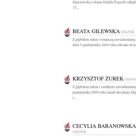
Starczewska z domu Schaftt Pogrzeb odbędz
17...
BEATA GILEWSKA
GDAŃSK
Z głębokim żalem i rozpaczą zawiadamiamy,
dniu 5 października 2009 roku odeszła od nas
KRZYSZTOF ŻUREK
GDAŃS
Z głębokim żalem i smutkiem zawiadamiamy
października 2009 roku zmarł ukochany Mąż
i...
CECYLIA BARANOWSKA
GDAŃSK