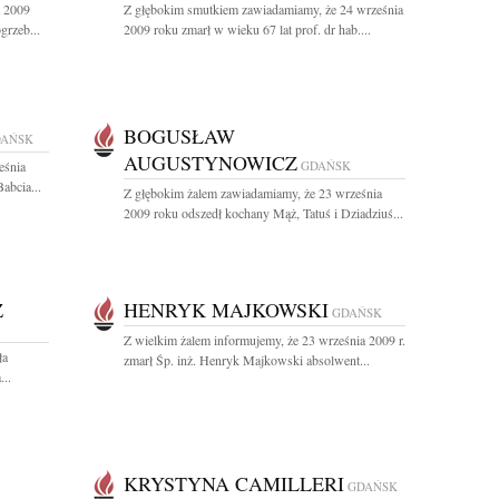
a 2009
Z głębokim smutkiem zawiadamiamy, że 24 września
grzeb...
2009 roku zmarł w wieku 67 lat prof. dr hab....
BOGUSŁAW
AŃSK
AUGUSTYNOWICZ
eśnia
GDAŃSK
abcia...
Z głębokim żalem zawiadamiamy, że 23 września
2009 roku odszedł kochany Mąż, Tatuś i Dziadziuś...
Z
HENRYK MAJKOWSKI
GDAŃSK
Z wielkim żalem informujemy, że 23 września 2009 r.
ła
zmarł Śp. inż. Henryk Majkowski absolwent...
...
KRYSTYNA CAMILLERI
GDAŃSK