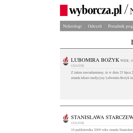
Nekrologi
Odeszli
Poradnik po
LUBOMIRA BOŻYK
WIEK: 1
GDAŃSK
Z żalem zawiadamiamy, że w dniu 25 lipca 2
zmarła lekarz medycyny Lubomira Bożyk lat
STANISŁAWA STARCZE
GDAŃSK
10 października 2009 roku zmarła Stanisła