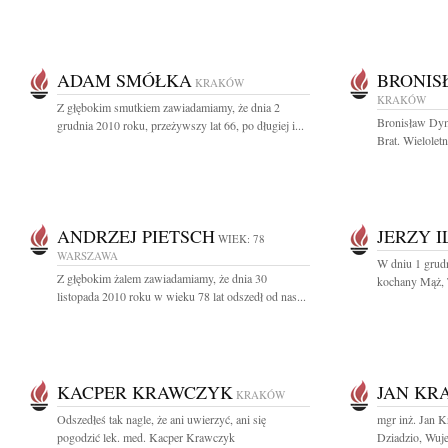
ADAM SMÓŁKA
BRONIS
KRAKÓW
KRAKÓW
Z głębokim smutkiem zawiadamiamy, że dnia 2
Bronisław Dym
grudnia 2010 roku, przeżywszy lat 66, po długiej i...
Brat. Wielolet
ANDRZEJ PIETSCH
JERZY 
WIEK: 78
WARSZAWA
W dniu 1 grudn
Z głębokim żalem zawiadamiamy, że dnia 30
kochany Mąż, T
listopada 2010 roku w wieku 78 lat odszedł od nas...
KACPER KRAWCZYK
JAN KR
KRAKÓW
Odszedłeś tak nagle, że ani uwierzyć, ani się
mgr inż. Jan 
pogodzić lek. med. Kacper Krawczyk
Dziadzio, Wuje