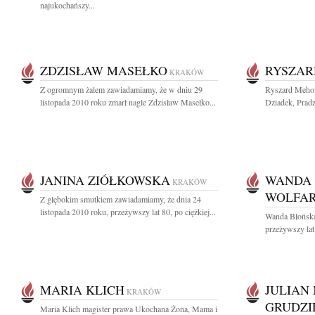
najukochańszy...
ZDZISŁAW MASEŁKO
RYSZAR
KRAKÓW
Z ogromnym żalem zawiadamiamy, że w dniu 29
Ryszard Mehof
listopada 2010 roku zmarł nagle Zdzisław Masełko...
Dziadek, Pradz
JANINA ZIÓŁKOWSKA
WANDA 
KRAKÓW
WOLFA
Z głębokim smutkiem zawiadamiamy, że dnia 24
listopada 2010 roku, przeżywszy lat 80, po ciężkiej...
Wanda Błońska
przeżywszy lat 
MARIA KLICH
JULIAN
KRAKÓW
GRUDZI
Maria Klich magister prawa Ukochana Żona, Mama i