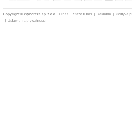
następne »
Copyright © Wyborcza sp. z o.o.
O nas
Staże u nas
Reklama
Polityka 
Ustawienia prywatności