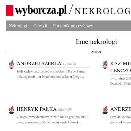
Nekrologi
Odeszli
Poradnik pogrzebowy
Inne nekrologi
ANDRZEJ SZERLA
KAZIMIE
KRAKÓW
LENCZO
Jeśli zachowasz pamięć o grzechach, Panie Panie,
któż się ostoi ... u Pana bowiem łaska, u Niego...
14 grudnia 201
Dziadek i Prad
HENRYK PAŁKA
ANDRZE
KRAKÓW
Z żalem zawiadamiamy, że w dniu 13 grudnia 2010
Przejdź spokojn
roku, przeżywszy 58 lat, zmarł nagle Henryk...
jaki spokój moż