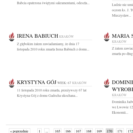
Babcia opatrzona świętymi sakramentami, odeszła...
Ludzie nie umi
oczom ks. J. T
Mieczysław...
IRENA BABIUCH
MARIA 
KRAKÓW
KRAKÓW
Z głębokim żalem zawiadamiamy, że dnia 17
Z żalem zawiad
listopada 2010 roku zmarła Irena Babiuch z domu...
zmarła po długi
KRYSTYNA GÓJ
DOMINI
WIEK: 67
KRAKÓW
WYROBI
11 listopada 2010 roku zmarła, przeżywszy 67 lat
KRAKÓW
Krystyna Gój z domu Gadocha ukochana...
Dominika Jadw
we Lwowie 12 
Ekonomii...
« poprzednie
1
...
165
166
167
168
169
170
171
172