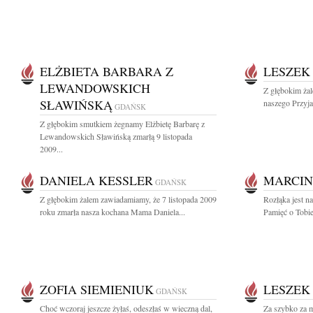
ELŻBIETA BARBARA Z
LESZEK
LEWANDOWSKICH
Z głębokim ża
SŁAWIŃSKĄ
naszego Przyja
GDAŃSK
Z głębokim smutkiem żegnamy Elżbietę Barbarę z
Lewandowskich Sławińską zmarłą 9 listopada
2009...
DANIELA KESSLER
MARCIN
GDAŃSK
Z głębokim żalem zawiadamiamy, że 7 listopada 2009
Rozłąka jest n
roku zmarła nasza kochana Mama Daniela...
Pamięć o Tobie
ZOFIA SIEMIENIUK
LESZEK
GDAŃSK
Choć wczoraj jeszcze żyłaś, odeszłaś w wieczną dal,
Za szybko za 