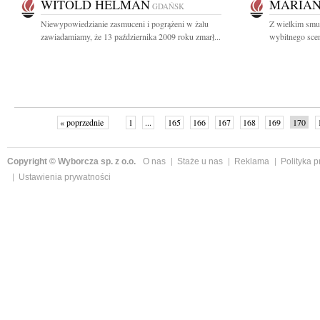
WITOLD HELMAN
MARIAN
GDAŃSK
Niewypowiedzianie zasmuceni i pogrążeni w żalu
Z wielkim smu
zawiadamiamy, że 13 października 2009 roku zmarł...
wybitnego sceno
« poprzednie
1
...
165
166
167
168
169
170
Copyright © Wyborcza sp. z o.o.
O nas
Staże u nas
Reklama
Polityka 
Ustawienia prywatności