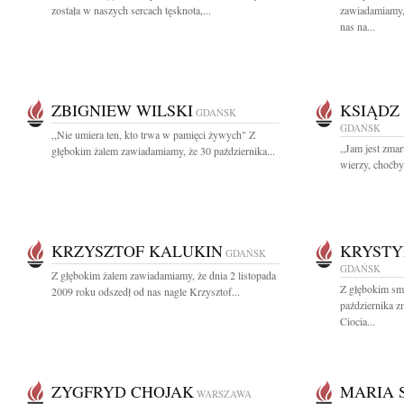
została w naszych sercach tęsknota,...
zawiadamiamy, 
nas na...
ZBIGNIEW WILSKI
KSIĄDZ
GDAŃSK
GDAŃSK
,,Nie umiera ten, kto trwa w pamięci żywych" Z
,,Jam jest zma
głębokim żalem zawiadamiamy, że 30 października...
wierzy, choćby 
KRZYSZTOF KALUKIN
KRYSTY
GDAŃSK
GDAŃSK
Z głębokim żalem zawiadamiamy, że dnia 2 listopada
Z głębokim sm
2009 roku odszedł od nas nagle Krzysztof...
października z
Ciocia...
ZYGFRYD CHOJAK
MARIA 
WARSZAWA