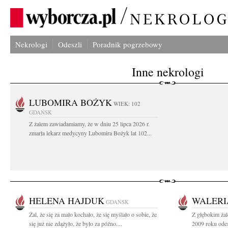
Nekrologi
Odeszli
Poradnik pogrzebowy
Inne nekrologi
LUBOMIRA BOŻYK
WIEK: 102
GDAŃSK
Z żalem zawiadamiamy, że w dniu 25 lipca 2026 r.
zmarła lekarz medycyny Lubomira Bożyk lat 102...
HELENA HAJDUK
WALERI
GDAŃSK
Żal, że się za mało kochało, że się myślało o sobie, że
Z głębokim żal
się już nie zdążyło, że było za późno....
2009 roku odes