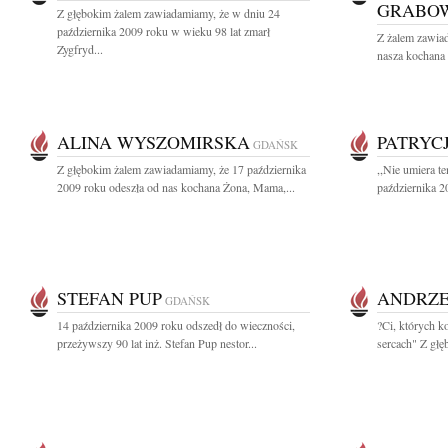
GRABO
Z głębokim żalem zawiadamiamy, że w dniu 24
października 2009 roku w wieku 98 lat zmarł
Z żalem zawiad
Zygfryd...
nasza kochana 
ALINA WYSZOMIRSKA
PATRYC
GDAŃSK
Z głębokim żalem zawiadamiamy, że 17 października
,,Nie umiera t
2009 roku odeszła od nas kochana Żona, Mama,...
października 2
STEFAN PUP
ANDRZE
GDAŃSK
14 października 2009 roku odszedł do wieczności,
?Ci, których k
przeżywszy 90 lat inż. Stefan Pup nestor...
sercach" Z głę