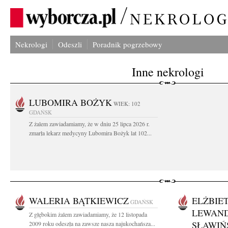
Nekrologi
Odeszli
Poradnik pogrzebowy
Inne nekrologi
LUBOMIRA BOŻYK
WIEK: 102
GDAŃSK
Z żalem zawiadamiamy, że w dniu 25 lipca 2026 r.
zmarła lekarz medycyny Lubomira Bożyk lat 102...
WALERIA BĄTKIEWICZ
ELŻBIE
GDAŃSK
LEWAN
Z głębokim żalem zawiadamiamy, że 12 listopada
SŁAWIŃ
2009 roku odeszła na zawsze nasza najukochańsza...