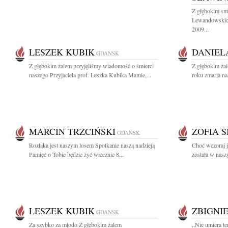
Z głębokim sm
Lewandowskich
2009...
LESZEK KUBIK
DANIEL
GDAŃSK
Z głębokim żalem przyjęliśmy wiadomość o śmierci
Z głębokim żal
naszego Przyjaciela prof. Leszka Kubika Mamie,...
roku zmarła n
MARCIN TRZCIŃSKI
ZOFIA 
GDAŃSK
Rozłąka jest naszym losem Spotkanie naszą nadzieją
Choć wczoraj j
Pamięć o Tobie będzie żyć wiecznie 8...
została w naszy
LESZEK KUBIK
ZBIGNI
GDAŃSK
Za szybko za młodo Z głębokim żalem
,,Nie umiera t