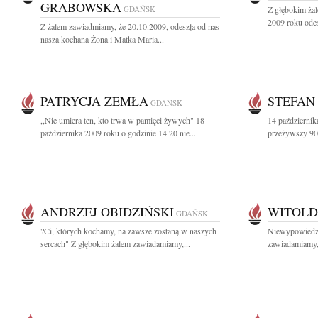
GRABOWSKA
GDAŃSK
Z głębokim ża
2009 roku odes
Z żalem zawiadmiamy, że 20.10.2009, odeszła od nas
nasza kochana Żona i Matka Maria...
PATRYCJA ZEMŁA
STEFAN
GDAŃSK
,,Nie umiera ten, kto trwa w pamięci żywych" 18
14 październik
października 2009 roku o godzinie 14.20 nie...
przeżywszy 90 l
ANDRZEJ OBIDZIŃSKI
WITOLD
GDAŃSK
?Ci, których kochamy, na zawsze zostaną w naszych
Niewypowiedzi
sercach" Z głębokim żalem zawiadamiamy,...
zawiadamiamy, 