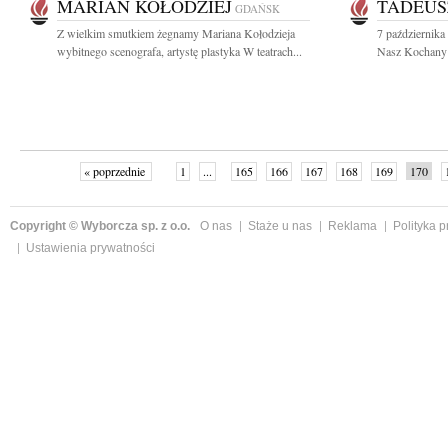
MARIAN KOŁODZIEJ
TADEUS
GDAŃSK
Z wielkim smutkiem żegnamy Mariana Kołodzieja
7 października
wybitnego scenografa, artystę plastyka W teatrach...
Nasz Kochany M
« poprzednie
1
...
165
166
167
168
169
170
Copyright © Wyborcza sp. z o.o.
O nas
Staże u nas
Reklama
Polityka 
Ustawienia prywatności