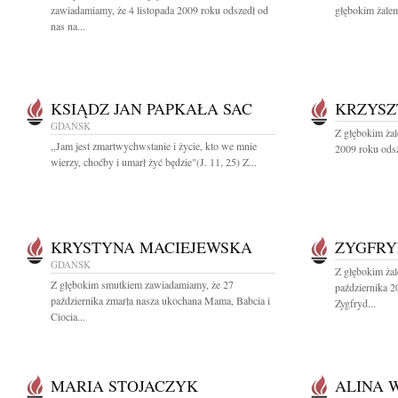
zawiadamiamy, że 4 listopada 2009 roku odszedł od
głębokim żalem
nas na...
KSIĄDZ JAN PAPKAŁA SAC
KRZYSZ
GDAŃSK
Z głębokim żal
,,Jam jest zmartwychwstanie i życie, kto we mnie
2009 roku odsz
wierzy, choćby i umarł żyć będzie"(J. 11, 25) Z...
KRYSTYNA MACIEJEWSKA
ZYGFRY
GDAŃSK
Z głębokim ża
Z głębokim smutkiem zawiadamiamy, że 27
października 2
października zmarła nasza ukochana Mama, Babcia i
Zygfryd...
Ciocia...
MARIA STOJACZYK
ALINA 