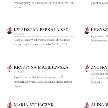
zawiadamiamy, że 4 listopada 2009 roku odszedł od
głębokim żalem
nas na...
KSIĄDZ JAN PAPKAŁA SAC
KRZYSZ
GDAŃSK
Z głębokim żal
,,Jam jest zmartwychwstanie i życie, kto we mnie
2009 roku odsz
wierzy, choćby i umarł żyć będzie"(J. 11, 25) Z...
KRYSTYNA MACIEJEWSKA
ZYGFRY
GDAŃSK
Z głębokim ża
Z głębokim smutkiem zawiadamiamy, że 27
października 2
października zmarła nasza ukochana Mama, Babcia i
Zygfryd...
Ciocia...
MARIA STOJACZYK
ALINA 