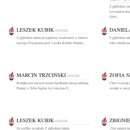
Z głębokim sm
Lewandowskich
2009...
LESZEK KUBIK
DANIEL
GDAŃSK
Z głębokim żalem przyjęliśmy wiadomość o śmierci
Z głębokim żal
naszego Przyjaciela prof. Leszka Kubika Mamie,...
roku zmarła n
MARCIN TRZCIŃSKI
ZOFIA 
GDAŃSK
Rozłąka jest naszym losem Spotkanie naszą nadzieją
Choć wczoraj j
Pamięć o Tobie będzie żyć wiecznie 8...
została w naszy
LESZEK KUBIK
ZBIGNI
GDAŃSK
Za szybko za młodo Z głębokim żalem
,,Nie umiera t