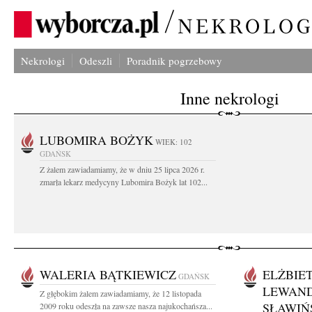
Nekrologi
Odeszli
Poradnik pogrzebowy
Inne nekrologi
LUBOMIRA BOŻYK
WIEK: 102
GDAŃSK
Z żalem zawiadamiamy, że w dniu 25 lipca 2026 r.
zmarła lekarz medycyny Lubomira Bożyk lat 102...
WALERIA BĄTKIEWICZ
ELŻBIE
GDAŃSK
LEWAN
Z głębokim żalem zawiadamiamy, że 12 listopada
SŁAWIŃ
2009 roku odeszła na zawsze nasza najukochańsza...