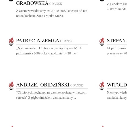
GRABOWSKA
GDAŃSK
Z głębokim ża
2009 roku odes
Z żalem zawiadmiamy, że 20.10.2009, odeszła od nas
nasza kochana Żona i Matka Maria...
PATRYCJA ZEMŁA
STEFAN
GDAŃSK
,,Nie umiera ten, kto trwa w pamięci żywych" 18
14 październik
października 2009 roku o godzinie 14.20 nie...
przeżywszy 90 l
ANDRZEJ OBIDZIŃSKI
WITOLD
GDAŃSK
?Ci, których kochamy, na zawsze zostaną w naszych
Niewypowiedzi
sercach" Z głębokim żalem zawiadamiamy,...
zawiadamiamy, 