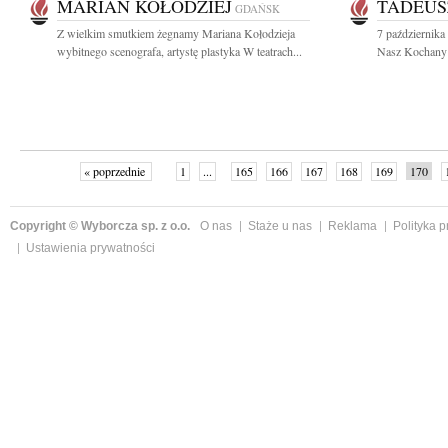
MARIAN KOŁODZIEJ
TADEUS
GDAŃSK
Z wielkim smutkiem żegnamy Mariana Kołodzieja
7 października
wybitnego scenografa, artystę plastyka W teatrach...
Nasz Kochany M
« poprzednie
1
...
165
166
167
168
169
170
Copyright © Wyborcza sp. z o.o.
O nas
Staże u nas
Reklama
Polityka 
Ustawienia prywatności