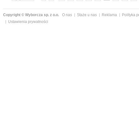
»
Copyright © Wyborcza sp. z o.o.
O nas
Staże u nas
Reklama
Polityka 
Ustawienia prywatności