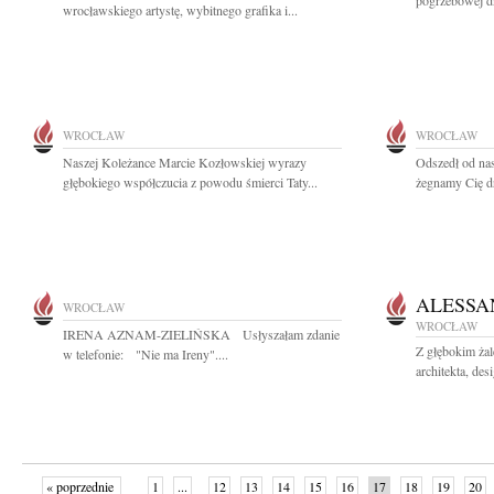
pogrzebowej dn
wrocławskiego artystę, wybitnego grafika i...
WROCŁAW
WROCŁAW
Naszej Koleżance Marcie Kozłowskiej wyrazy
Odszedł od na
głębokiego współczucia z powodu śmierci Taty...
żegnamy Cię dr
ALESSA
WROCŁAW
WROCŁAW
IRENA AZNAM-ZIELIŃSKA Usłyszałam zdanie
Z głębokim ża
w telefonie: "Nie ma Ireny"....
architekta, des
« poprzednie
1
...
12
13
14
15
16
17
18
19
20