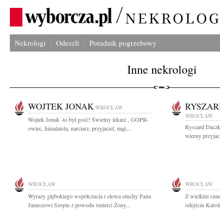
Nekrologi
Odeszli
Poradnik pogrzebowy
Inne nekrologi
WOJTEK JONAK
RYSZAR
WROCŁAW
WROCŁAW
Wojtek Jonak -to był gość! Świetny lekarz , GOPR-
Ryszard Daczko
owiec, himalaista, narciarz, przyjaciel, mąż,...
wierny przyjaci
WROCŁAW
WROCŁAW
Wyrazy głębokiego współczucia i słowa otuchy Panu
Z wielkim smu
Januszowi Szopie z powodu śmierci Żony...
odejściu Karol