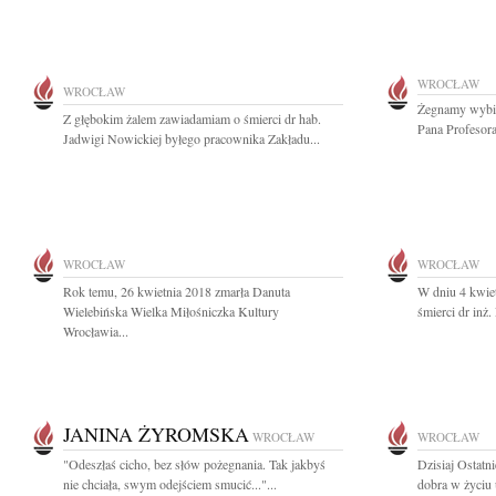
WROCŁAW
WROCŁAW
Żegnamy wybit
Z głębokim żalem zawiadamiam o śmierci dr hab.
Pana Profesor
Jadwigi Nowickiej byłego pracownika Zakładu...
WROCŁAW
WROCŁAW
Rok temu, 26 kwietnia 2018 zmarła Danuta
W dniu 4 kwiet
Wielebińska Wielka Miłośniczka Kultury
śmierci dr inż
Wrocławia...
JANINA ŻYROMSKA
WROCŁAW
WROCŁAW
"Odeszłaś cicho, bez słów pożegnania. Tak jakbyś
Dzisiaj Ostatn
nie chciała, swym odejściem smucić..."...
dobra w życiu