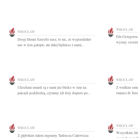
WROCŁAW
WROCŁAW
Dla Grzegorza 
Drogi Heniu Szeryfie nasz, to nic, że wyprzedziłeś
wyrazy szczere
nas w tym galopie, ale dalej będziesz z nami...
WROCŁAW
WROCŁAW
Ukochani umarli są z nami już blisko w śnie na
Z wielkim smu
palcach podchodzą, czytamy ich listy dopiero po...
śmierci dr Ter
WROCŁAW
WROCŁAW
Wszystkim, któ
Z głębokim żalem żegnamy Tadeusza Ciałowicza