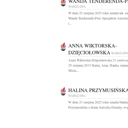
WANDA TENDERENDA-P
WARSZAWA
W dniu 25 sierpnia 2025 roku zmarła lek .m
Wanda Tenderenda-Prus Specjalista Anestez
i...
ANNA WIKTORSKA-
DZIĘCIOŁOWSKA
WARSZAW
Anna Wiktorska-Dzięciołowska 21 czerwca
29 sierpnia 2015 Hania, Ania, Hanka, mama
Misia,...
HALINA PRZYMUSIŃSK
WARSZAWA
W dniu 23 sierpnia 2025 roku zmarła Halin
Przymusińska z domu Sawicka Dzielny, wspa