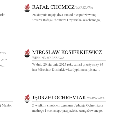
RAFAŁ CHOMICZ
WARSZAWA
arka
26 sierpnia mijają dwa lata od niespodziewanej
śmierci Rafała Chomicza Człowieka szlachetnego,...
MIROSŁAW KOSIERKIEWICZ
AWA
WIEK: 93
WARSZAWA
ióstr
W dniu 20 sierpnia 2025 roku zmarł przeżywszy 93
o...
lata Mirosław Kosierkiewicz dyplomata, pisarz,...
JĘDRZEJ OCHREMIAK
WARSZAWA
ój Mentor
Z wielkim smutkiem żegnamy Jędrzeja Ochremiaka
mądrego i kochanego przyjaciela, zaangażowanego...