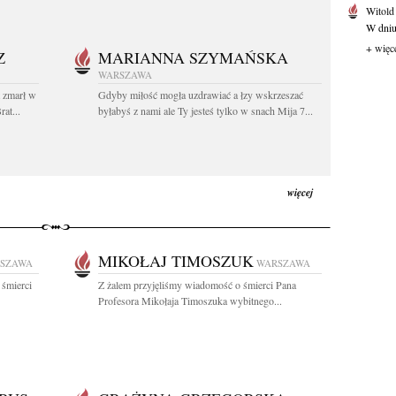
Witold
W dniu 
+ więc
Z
MARIANNA SZYMAŃSKA
WARSZAWA
t zmarł w
Gdyby miłość mogła uzdrawiać a łzy wskrzeszać
at...
byłabyś z nami ale Ty jesteś tylko w snach Mija 7...
więcej
MIKOŁAJ TIMOSZUK
SZAWA
WARSZAWA
 śmierci
Z żalem przyjęliśmy wiadomość o śmierci Pana
Profesora Mikołaja Timoszuka wybitnego...