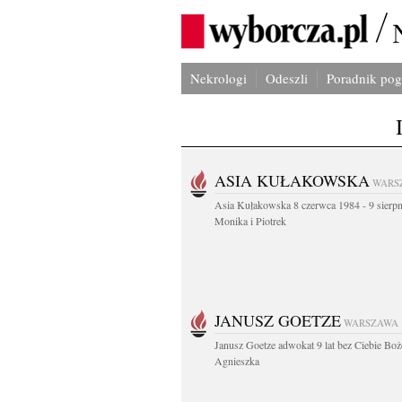
Nekrologi
Odeszli
Poradnik po
ASIA KUŁAKOWSKA
WARS
Asia Kułakowska 8 czerwca 1984 - 9 sierp
Monika i Piotrek
JANUSZ GOETZE
WARSZAWA
Janusz Goetze adwokat 9 lat bez Ciebie Boż
Agnieszka