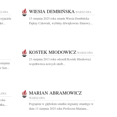
WIESIA DEMBIŃSKA
SZAWA
WARSZAWA
yjaciela
15 sierpnia 2025 roku zmarła Wiesia Dembińska
eś...
Piękny Człowiek, wybitny dźwiękowiec filmowy....
KOSTEK MIODOWICZ
WARSZAWA
23 sierpnia 2013 roku odszedł Kostek Miodowicz
sierpnia
współtwórca nowych służb...
r Sen...
MARIAN ABRAMOWICZ
ZAWA
WARSZAWA
wska
Pogrążeni w głębokim smutku żegnamy zmarłego w
ka,...
dniu 13 sierpnia 2025 roku Profesora Mariana...