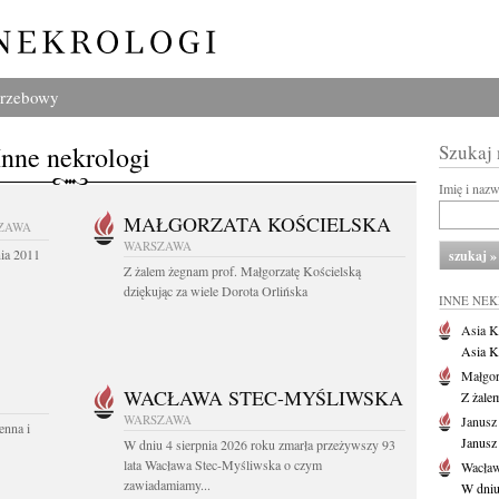
grzebowy
Inne nekrologi
Szukaj
Imię i naz
MAŁGORZATA KOŚCIELSKA
ZAWA
WARSZAWA
nia 2011
Z żalem żegnam prof. Małgorzatę Kościelską
dziękując za wiele Dorota Orlińska
INNE NE
Asia K
Asia K
Małgor
WACŁAWA STEC-MYŚLIWSKA
Z żale
WARSZAWA
Janusz
enna i
Janusz
W dniu 4 sierpnia 2026 roku zmarła przeżywszy 93
lata Wacława Stec-Myśliwska o czym
Wacław
zawiadamiamy...
W dniu