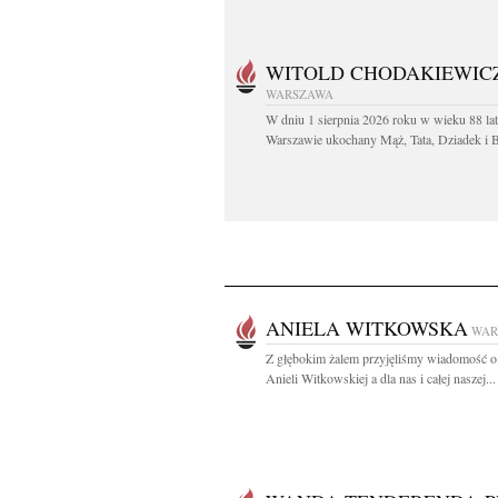
WITOLD CHODAKIEWIC
WARSZAWA
W dniu 1 sierpnia 2026 roku w wieku 88 la
Warszawie ukochany Mąż, Tata, Dziadek i Br
ANIELA WITKOWSKA
WAR
Z głębokim żalem przyjęliśmy wiadomość o
Anieli Witkowskiej a dla nas i całej naszej...