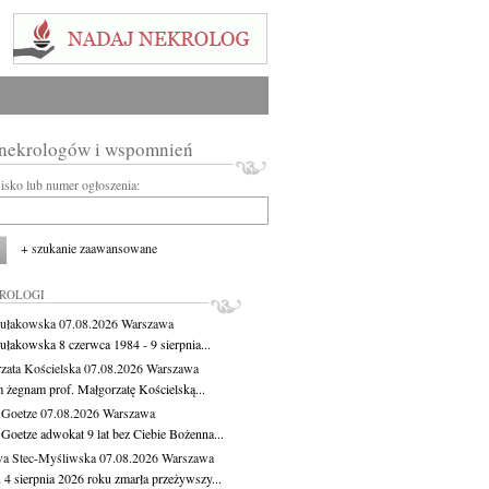
 nekrologów i wspomnień
wisko lub numer ogłoszenia:
+ szukanie zaawansowane
KROLOGI
ułakowska
07.08.2026
Warszawa
ułakowska 8 czerwca 1984 - 9 sierpnia...
zata Kościelska
07.08.2026
Warszawa
m żegnam prof. Małgorzatę Kościelską...
 Goetze
07.08.2026
Warszawa
 Goetze adwokat 9 lat bez Ciebie Bożenna...
a Stec-Myśliwska
07.08.2026
Warszawa
 4 sierpnia 2026 roku zmarła przeżywszy...