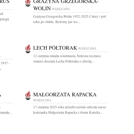
RUS
GRAŻYNA GRZEGORSKA-
WOLIN
WARSZAWA
ed.
Grażyna Grzegorska-Wolin 1952-2025 Cztery i pół
jologii
roku po ślubie. Byliśmy już we...
LECH PÓŁTORAK
WARSZAWA
A
12 sierpnia minęła osiemnasta, bolesna rocznica
śmierci docenta Lecha Półtoraka o chwilę...
 1937 -
,
A
MAŁGORZATA RAPACKA
WARSZAWA
a
17 sierpnia 2025 roku przedwcześnie odeszła nasza
niały...
koleżanka Małgorzata Rapacka z domu Kańska...