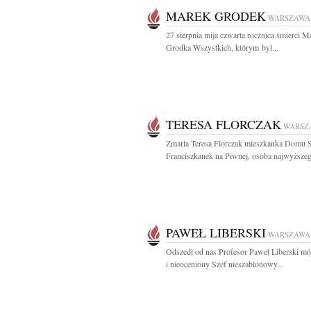
MAREK GRODEK
WARSZAWA
27 sierpnia mija czwarta rocznica śmierci M
Grodka Wszystkich, którym był...
TERESA FLORCZAK
WARSZ
Zmarła Teresa Florczak mieszkanka Domu S
Franciszkanek na Piwnej, osoba najwyższeg
PAWEŁ LIBERSKI
WARSZAWA
Odszedł od nas Profesor Paweł Liberski m
i nieoceniony Szef nieszablonowy...